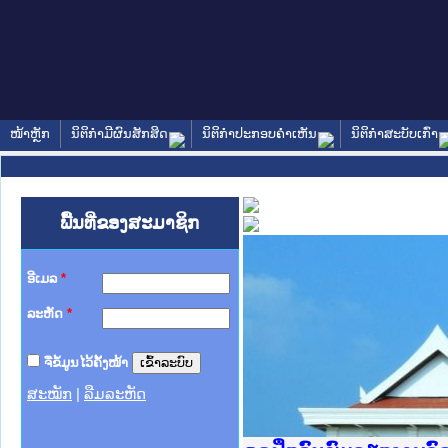
ໜ້າຫຼັກ
ນິຕິກໍາມີຜົນສັກສິດ
ນິຕິກໍາປະກອບຄໍາເຫັນ
ນິຕິກໍາສະບັບເກົ່າ
ພື້ນທີ່ຂອງສະມາຊິກ
ອີເມລ
*
ລະຫັດ
*
ຈື່ຂໍ້ມູນໄວ້ຄັ້ງໜ້າ
ສະໝັກ
|
ລືມລະຫັດ