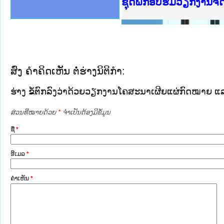
Ministry of Justice 
ເຜີຍແຜ່ວັບໄຊຈົດໝາຍເ
ກະຊວງຍຸຕິທຳ
ຊຸດຝຶກອົບຮົມວຽກງານຈ
ກອງປະຊຸມທົບທວນຄືນກາ
ຝຶກອົບຮົມ ຜູ່ປະສານງ
ຝຶກອົບຮົມ ຜູ່ປະສານງ
ເຜີຍແຜ່ແອັບກົດໝາຍລາ
ເຜີຍແຜ່ແອັບກົດໝາຍລາ
ຍົກລະດັບວຽກງານຈົດໝ
ຊຸດຝຶກອົບຮົມວຽກງານ
ສົ່ງ ຄໍາຄິດເຫັນ ຕໍ່ຮ່າງນິຕິກໍາ:
ຮ່າງ ຂໍ້ຕົກລົງວ່າດ້ວຍວຽກງານໂຄສະນາເຜີຍແຜ່ກົດໝາຍ
ສ່ວນທີ່ໝາຍດ້ວຍ
*
ຈໍາເປັນຕ້ອງມີຂໍ້ມູນ
ຊື່
*
ອີເມລ
*
ຄໍາເຫັນ
*