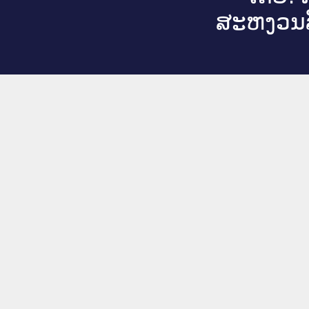
ສະ​ຫງວນ​ລ