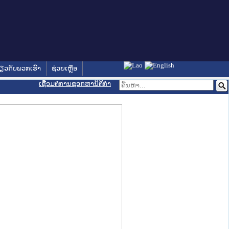
່ຽວກັບພວກເຮົາ
ຊ່ວຍເຫຼືອ
ເຊື່ອມຕໍ່ການຊອກຫານິຕິກຳ