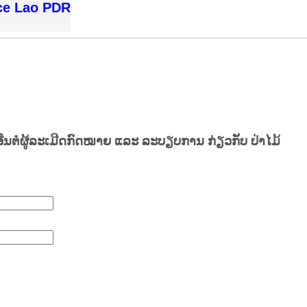
ice Lao PDR
ນຕໍ່ຜູ້ລະເມີດກົດໝາຍ ແລະ ລະບຽບການ ກ່ຽວກັບ ປ່າໄມ້