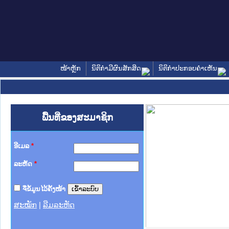
ໜ້າຫຼັກ
ນິຕິກໍາມີຜົນສັກສິດ
ນິຕິກໍາປະກອບຄໍາເຫັນ
ພື້ນທີ່ຂອງສະມາຊິກ
ອີເມລ
*
ລະຫັດ
*
ຈື່ຂໍ້ມູນໄວ້ຄັ້ງໜ້າ
ສະໝັກ
|
ລືມລະຫັດ