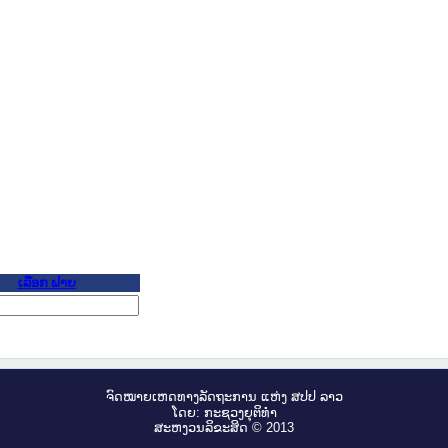
ເລືອກ ຟາຍ
ຈົດ​ໝາຍ​ເຫດ​ທາງ​ລັດ​ຖະ​ການ ແຫ່ງ ສ​ປ​ປ ລາວ
ໂດຍ: ກະ​ຊວງຍຸ​ຕິ​ທຳ
ສະ​ຫງວນ​ລິ​ຂະ​ສິດ © 2013