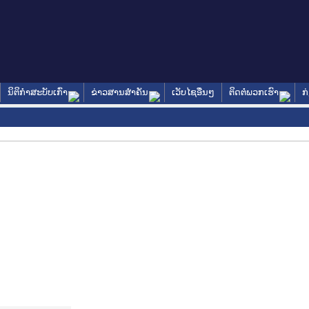
ນິຕິກໍາສະບັບເກົ່າ
ຂ່າວສານສໍາຄັນ
ເວັບໄຊອື່ນໆ
ຕິດຕໍ່ພວກເຮົາ
ກ