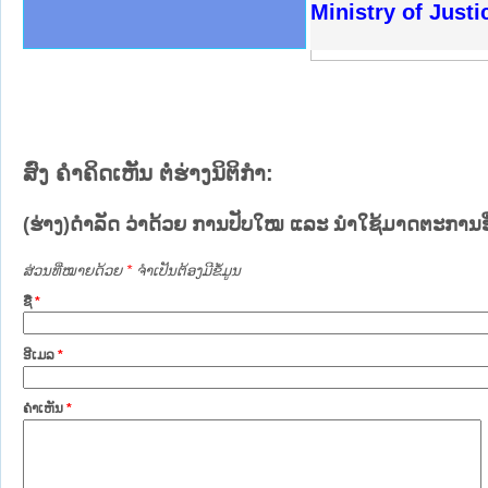
ຫດທາງລັດຖະການໃຫ້ຜູ້ປະສານງານ
ດຕັ້ງປະຕິບັດວຽກງານຈົດໝາຍເຫດ
ວຽກງານຈົດໝາຍເຫດທາງລັດຖະການ
ວຽກງານຈົດໝາຍເຫດທາງລັດຖະການ
ວ ແລະ ເວັບໄຊຈົດໝາຍເຫດທາງ
ວ ແລະ ເວັບໄຊຈົດໝາຍເຫດທາງ
ດໝາຍເຫດທາງລັດຖະການ ໃຫ້ຜູ້
ດໝາຍເຫດທາງລັດຖະການ ໃຫ້ຜູ້
Ministry of Just
ະຍາຄານສັນຕິບານປະຊາຊົນ
ທະຍາຄານຕຳຫຼວດປະຊາຊົນ
າປະຊາຊົນ ພາກເໜືອ
າປະຊາຊົນ ພາກກາງ
ຂວງພາກເໜືອ
ັບ ພາກກາງ
ລັດຖະການ
ັບ ພາກໃຕ້
ສົ່ງ ຄໍາຄິດເຫັນ ຕໍ່ຮ່າງນິຕິກໍາ:
(ຮ່າງ)ດຳລັດ ວ່າດ້ວຍ ການປັບໃໝ ແລະ ນຳໃຊ້ມາດຕະການອື່
ສ່ວນທີ່ໝາຍດ້ວຍ
*
ຈໍາເປັນຕ້ອງມີຂໍ້ມູນ
ຊື່
*
ອີເມລ
*
ຄໍາເຫັນ
*