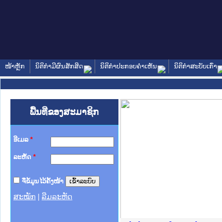
ໜ້າຫຼັກ
ນິຕິກໍາມີຜົນສັກສິດ
ນິຕິກໍາປະກອບຄໍາເຫັນ
ນິຕິກໍາສະບັບເກົ່າ
ພື້ນທີ່ຂອງສະມາຊິກ
ອີເມລ
*
ລະຫັດ
*
ຈື່ຂໍ້ມູນໄວ້ຄັ້ງໜ້າ
ສະໝັກ
|
ລືມລະຫັດ