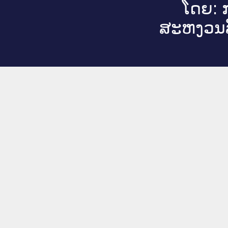
ໂດຍ: ກ
ສະ​ຫງວນ​ລ