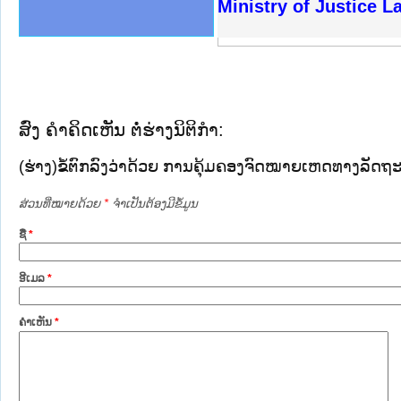
ງລັດຖະການໃຫ້ຜູ້ປະສານງານ
ງປະຕິບັດວຽກງານຈົດໝາຍເຫດ
ານຈົດໝາຍເຫດທາງລັດຖະການ
ານຈົດໝາຍເຫດທາງລັດຖະການ
ະ ເວັບໄຊຈົດໝາຍເຫດທາງ
ະ ເວັບໄຊຈົດໝາຍເຫດທາງ
ເຫດທາງລັດຖະການ ໃຫ້ຜູ້
ເຫດທາງລັດຖະການ ໃຫ້ຜູ້
Ministry of Justice 
ານສັນຕິບານປະຊາຊົນ
ຄານຕຳຫຼວດປະຊາຊົນ
າຊົນ ພາກເໜືອ
ຊາຊົນ ພາກກາງ
າກເໜືອ
າກກາງ
ະການ
າກໃຕ້
ສົ່ງ ຄໍາຄິດເຫັນ ຕໍ່ຮ່າງນິຕິກໍາ:
(ຮ່າງ)ຂໍ້ຕົກລົງວ່າດ້ວຍ ການຄຸ້ມຄອງຈົດໝາຍເຫດທາງລັດ
ສ່ວນທີ່ໝາຍດ້ວຍ
*
ຈໍາເປັນຕ້ອງມີຂໍ້ມູນ
ຊື່
*
ອີເມລ
*
ຄໍາເຫັນ
*