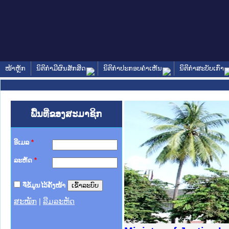
ໜ້າຫຼັກ
ນິຕິກໍາມີຜົນສັກສິດ
ນິຕິກໍາປະກອບຄໍາເຫັນ
ນິຕິກໍາສະບັບເກົ່າ
ພື້ນທີ່ຂອງສະມາຊິກ
ອີເມລ
*
ລະຫັດ
*
ຈື່ຂໍ້ມູນໄວ້ຄັ້ງໜ້າ
ສະໝັກ
|
ລືມລະຫັດ