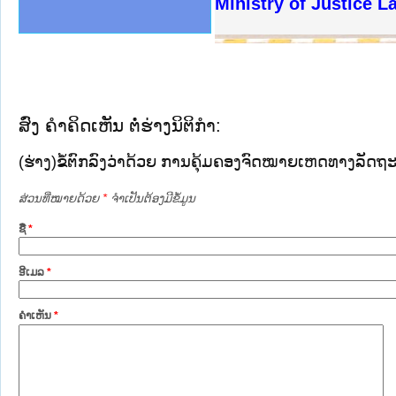
ງລັດຖະການໃຫ້ຜູ້ປະສານງານ
ງປະຕິບັດວຽກງານຈົດໝາຍເຫດ
ານຈົດໝາຍເຫດທາງລັດຖະການ
ານຈົດໝາຍເຫດທາງລັດຖະການ
ະ ເວັບໄຊຈົດໝາຍເຫດທາງ
ະ ເວັບໄຊຈົດໝາຍເຫດທາງ
ເຫດທາງລັດຖະການ ໃຫ້ຜູ້
ເຫດທາງລັດຖະການ ໃຫ້ຜູ້
Ministry of Justice 
ານສັນຕິບານປະຊາຊົນ
ຄານຕຳຫຼວດປະຊາຊົນ
າຊົນ ພາກເໜືອ
ຊາຊົນ ພາກກາງ
າກເໜືອ
າກກາງ
ະການ
າກໃຕ້
ສົ່ງ ຄໍາຄິດເຫັນ ຕໍ່ຮ່າງນິຕິກໍາ:
(ຮ່າງ)ຂໍ້ຕົກລົງວ່າດ້ວຍ ການຄຸ້ມຄອງຈົດໝາຍເຫດທາງລັດ
ສ່ວນທີ່ໝາຍດ້ວຍ
*
ຈໍາເປັນຕ້ອງມີຂໍ້ມູນ
ຊື່
*
ອີເມລ
*
ຄໍາເຫັນ
*