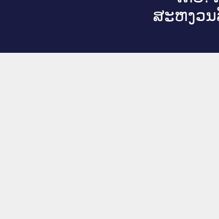
ສະ​ຫງວນ​ລ