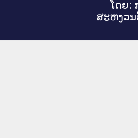
ໂດຍ: ກ
ສະ​ຫງວນ​ລ