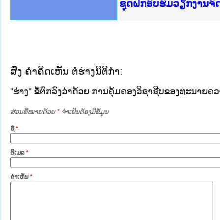
Ministry of Justice 
ເຜີຍແຜ່ວັບໄຊຈົດໝາຍເ
ກະຊວງຍຸຕິທຳ
ຊຸດຝຶກອົບຮົມວຽກງານຈ
ກອງປະຊຸມທົບທວນຄືນກາ
ຝຶກອົບຮົມ ຜູ່ປະສານງ
ຝຶກອົບຮົມ ຜູ່ປະສານງ
ເຜີຍແຜ່ແອັບກົດໝາຍລາ
ເຜີຍແຜ່ແອັບກົດໝາຍລາ
ຍົກລະດັບວຽກງານຈົດໝ
ຊຸດຝຶກອົບຮົມວຽກງານ
ສົ່ງ ຄໍາຄິດເຫັນ ຕໍ່ຮ່າງນິຕິກໍາ:
"ຮ່າງ" ຂໍ້ຕົກລົງວ່າດ້ວຍ ການຄຸ້ມຄອງວິຊາຊີບຂອງທະນາຍຄ
ສ່ວນທີ່ໝາຍດ້ວຍ
*
ຈໍາເປັນຕ້ອງມີຂໍ້ມູນ
ຊື່
*
ອີເມລ
*
ຄໍາເຫັນ
*