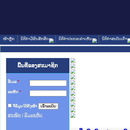
ໜ້າຫຼັກ
ນິຕິກໍາມີຜົນສັກສິດ
ນິຕິກໍາປະກອບຄໍາເຫັນ
ນິຕິກໍາສະບັບເກົ່າ
ພື້ນທີ່ຂອງສະມາຊິກ
ອີເມລ
*
ລະຫັດ
*
ຈື່ຂໍ້ມູນໄວ້ຄັ້ງໜ້າ
ສະໝັກ
|
ລືມລະຫັດ