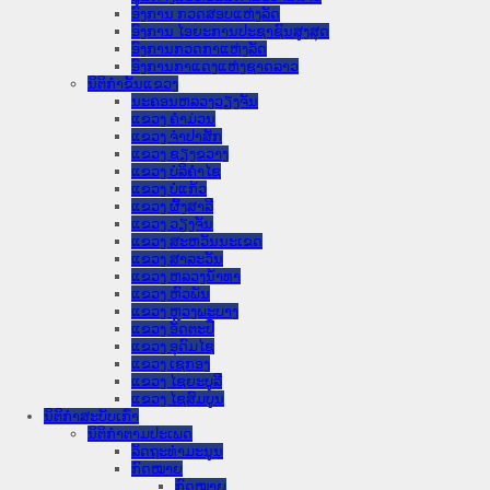
ອົງການ ກວດສອບແຫ່ງລັດ
ອົງການ ໄອຍະການປະຊາຊົນສູງສຸດ
ອົງການກວດກາແຫ່ງລັດ
ອົງການກາແດງແຫ່ງຊາດລາວ
ນິຕິກໍາຂັ້ນແຂວງ
ນະ​ຄອນ​ຫລວງວຽງຈັນ
ແຂວງ ຄໍາມ່ວນ
ແຂວງ ຈໍາປາສັກ
ແຂວງ ຊຽງຂວາງ
ແຂວງ ບໍລິຄໍາໄຊ
ແຂວງ ບໍ່ແກ້ວ
ແຂວງ ຜົ້ງສາລີ
ແຂວງ ວຽງຈັນ
ແຂວງ ສະຫວັນນະເຂດ
ແຂວງ ສາລະວັນ
ແຂວງ ຫລວງນໍ້າທາ
ແຂວງ ຫົວພັນ
ແຂວງ ຫຼວງພະບາງ
ແຂວງ ອັດຕະປື
ແຂວງ ອຸດົມໄຊ
ແຂວງ ເຊກອງ
ແຂວງ ໄຊຍະບູລີ
ແຂວງ ໄຊສົມບູນ
ນິຕິກໍາສະບັບເກົ່າ
ນິຕິກຳຕາມປະເພດ
ລັດຖະທໍາມະນູນ
ກົດໝາຍ
ກົດໝາຍ