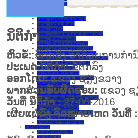
ຄານສັນຕິບານປະຊາຊົນ
າຄານຕຳຫຼວດປະຊາຊົນ
ຊາຊົນ ພາກເໜືອ
ຊາຊົນ ພາກກາງ
ພາກເໜືອ
າກກາງ
ຖະການ
າກໃຕ້
ກະຊວງ ການຕ່າງປະເທດ
ກະຊວງ ການເງິນ
ກະຊວງ ຍຸຕິທໍາ
ກະຊວງ ປ້ອງກັນຄວາມສະຫງົບ
ກະຊວງ ປ້ອງກັນປະເທດ
ກະຊວງ ພາຍໃນ
ນິຕິກໍາ
ກະຊວງ ວັດທະນະທຳ ແລະ ການທ່ອງທ່ຽວ
ກະຊວງ ສາທາລະນະສຸກ
ກະຊວງ ສຶກສາທິການ ແລະ ກິລາ
ກະຊວງ ອຸດສາຫະກຳ ແລະ ການຄ້າ
ຫົວຂໍ້:
ຂໍ້ຕົກລົງ ວ່າດ້ວຍການກຳ
ກະຊວງ ເຕັກໂນໂລຊີ ແລະ ການສື່ສານ
ກະຊວງ ແຮງງານ ແລະ ສະຫວັດດີການສັງຄົມ
ກະຊວງ ໂຍທາທິການ ແລະ ຂົນສົ່ງ
ປະເພດ ນິຕິກໍາ:
ຂໍ້ຕົກລົງ
ຄະນະຈັດຕັ້ງສູນກາງພັກ
ທະນາຄານແຫ່ງ ສປປ ລາວ
ອອກໂດຍ:
ແຂວງ ຊຽງຂວາງ
ສະຫະພັນນັກຮົບເກົ່າແຫ່ງຊາດລາວ
ສານປະຊາຊົນສູງສຸດ
ພາກສ່ວນຮັບຜິດຊອບ:
ແຂວງ ຊ
ສູນກາງ ສະຫະພັນແມ່ຍິງລາວ
ສູນກາງ ແນວລາວສ້າງຊາດ
ສູນກາງຊາວໜຸ່ມປະຊາຊົນປະຕິວັດລາວ
ວັນທີ່ ນິຕິກໍາ :
27-06-2016
ສູນກາງສະຫະພັນກຳມະບານລາວ
ອົງການ ກວດສອບແຫ່ງລັດ
ເຜີຍແຜ່ລົງ ຈົດໝາຍເຫດ ວັນທີ່ :
ອົງການ ໄອຍະການປະຊາຊົນສູງສຸດ
ອົງການກວດກາແຫ່ງລັດ
ອົງການກາແດງແຫ່ງຊາດລາວ
ນິຕິກໍາຂັ້ນແຂວງ
ນະ​ຄອນ​ຫລວງວຽງຈັນ
ແຂວງ ຄໍາມ່ວນ