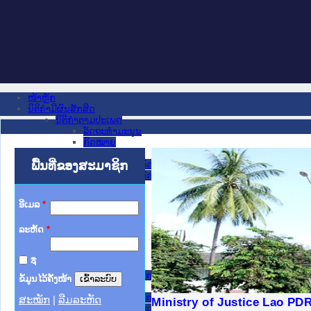
ໜ້າຫຼັກ
ນິຕິກໍາມີຜົນສັກສິດ
ນິຕິກໍາຕາມປະເພດ
ລັດຖະທໍາມະນູນ
ກົດໝາຍ
ກົດໝາຍ
ພື້ນທີ່ຂອງສະມາຊິກ
ປະມວນກົດໝາຍ ແພ່ງ
ປະມວນກົດໝາຍ ອາຍາ
ມະຕິຕົກລົງ
ລັດຖະບັນຍັດ
ອີເມລ
*
ລັດຖະດໍາລັດ
ດໍາລັດ
ລະຫັດ
*
ຄໍາສັ່ງ
ຂໍ້ຕົກລົງ
ຄໍາແນະນໍາ
ຈື່
ນິຕິກໍາຂັ້ນສູນກາງ
ຫ້ອງວ່າການສໍານັກງານປະທານປະເທດ
ຂໍ້ມູນໄວ້ຄັ້ງໜ້າ
ສະພາແຫ່ງຊາດ
ຫ້ອງວ່າການສຳນັກງານນາຍົກລັດຖະມົນຕີ
ສະໝັກ
|
ລືມລະຫັດ
ງລັດຖະການໃຫ້ຜູ້ປະສານງານ
້ງປະຕິບັດວຽກງານຈົດໝາຍເຫດ
ງານຈົດໝາຍເຫດທາງລັດຖະການ
ງານຈົດໝາຍເຫດທາງລັດຖະການ
ລະ ເວັບໄຊຈົດໝາຍເຫດທາງ
ລະ ເວັບໄຊຈົດໝາຍເຫດທາງ
ຍເຫດທາງລັດຖະການ ໃຫ້ຜູ້
ຍເຫດທາງລັດຖະການ ໃຫ້ຜູ້
Ministry of Justice Lao PD
ກະຊວງ ກະສິກຳ ແລະ ສິ່ງແວດລ້ອມ