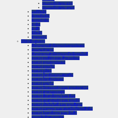
ປະມວນກົດໝາຍ ແພ່ງ
ປະມວນກົດໝາຍ ອາຍາ
ມະຕິຕົກລົງ
ລັດຖະບັນຍັດ
ລັດຖະດໍາລັດ
ດໍາລັດ
ຄໍາສັ່ງ
ຂໍ້ຕົກລົງ
ຄໍາແນະນໍາ
ນິຕິກໍາຂັ້ນສູນກາງ
ຫ້ອງວ່າການສໍານັກງານປະທານປະເທດ
ສະພາແຫ່ງຊາດ
ຫ້ອງວ່າການສຳນັກງານນາຍົກລັດຖະມົນຕີ
ກະຊວງ ກະສິກຳ ແລະ ສິ່ງແວດລ້ອມ
ກະຊວງ ການຕ່າງປະເທດ
ກະຊວງ ການເງິນ
ກະຊວງ ຍຸຕິທໍາ
ກະຊວງ ປ້ອງກັນຄວາມສະຫງົບ
ກະຊວງ ປ້ອງກັນປະເທດ
ກະຊວງ ພາຍໃນ
ກະຊວງ ວັດທະນະທຳ ແລະ ການທ່ອງທ່ຽວ
ກະຊວງ ສາທາລະນະສຸກ
ກະຊວງ ສຶກສາທິການ ແລະ ກິລາ
ກະຊວງ ອຸດສາຫະກຳ ແລະ ການຄ້າ
ກະຊວງ ເຕັກໂນໂລຊີ ແລະ ການສື່ສານ
ກະຊວງ ແຮງງານ ແລະ ສະຫວັດດີການສັງຄົມ
ກະຊວງ ໂຍທາທິການ ແລະ ຂົນສົ່ງ
ຄະນະຈັດຕັ້ງສູນກາງພັກ