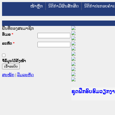
ໜ້າຫຼັກ
ນິຕິກໍາມີຜົນສັກສິດ
ນິຕິກໍາປະກອບຄໍາເ
ພື້ນທີ່ຂອງສະມາຊິກ
ອີເມລ
*
ລະຫັດ
*
ຈື່ຂໍ້ມູນໄວ້ຄັ້ງໜ້າ
ສະໝັກ
|
ລືມລະຫັດ
Ministry of Justic
ເຜີຍແຜ່ວັບໄຊຈົດໝ
ກະຊວງຍຸຕິທຳ
ຊຸດຝຶກອົບຮົມວຽກ
ກອງປະຊຸມທົບທວນຄື
ຝຶກອົບຮົມ ຜູ່ປະສ
ຝຶກອົບຮົມ ຜູ່ປະສ
ເຜີຍແຜ່ແອັບກົດໝາ
ເຜີຍແຜ່ແອັບກົດໝາ
ຍົກລະດັບວຽກງານຈ
ຊຸດຝຶກອົບຮົມວຽກ