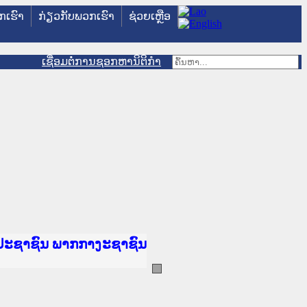
ວກເຮົາ
ກ່ຽວກັບພວກເຮົາ
ຊ່ວຍເຫຼືອ
ເຊື່ອມຕໍ່ການຊອກຫານິຕິກຳ
ັນຍຸຕິທຳແຫ່ງຊາດ
ປະຊາຊົນ ພາກເໜືອ
ານ
າງ
້
ທະຍາຄານຕຳຫຼວດປະຊາຊົນ
ະຍາຄານສັນຕິບານປະຊາຊົນ
າກເໜືອ
ປະຊາຊົນ ພາກກາງ