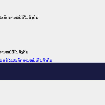
ະກົດການຫຍໍ້ທໍ້ໃນສັງຄົມ
ານຫຍໍ້ທໍ້ໃນສັງຄົມ
ະ ແກ້ໄຂປະກົດການຫຍໍ້ທໍ້ໃນສັງຄົມ