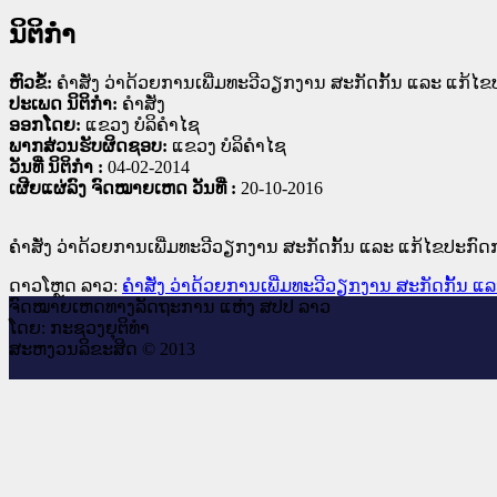
ນິຕິກໍາ
ຫົວຂໍ້:
ຄຳສັ່ງ ວ່າດ້ວຍການເພີ່ມທະວີວຽກງານ ສະກັດກັ້ນ ແລະ ແກ້ໄຂປ
ປະເພດ ນິຕິກໍາ:
ຄໍາສັ່ງ
ອອກໂດຍ:
ແຂວງ ບໍລິຄໍາໄຊ
ພາກສ່ວນຮັບຜິດຊອບ:
ແຂວງ ບໍລິຄໍາໄຊ
ວັນທີ່ ນິຕິກໍາ :
04-02-2014
ເຜີຍແຜ່ລົງ ຈົດໝາຍເຫດ ວັນທີ່ :
20-10-2016
ຄຳສັ່ງ ວ່າດ້ວຍການເພີ່ມທະວີວຽກງານ ສະກັດກັ້ນ ແລະ ແກ້ໄຂປະກົດກ
ດາວໂຫຼດ ລາວ:
ຄຳສັ່ງ ວ່າດ້ວຍການເພີ່ມທະວີວຽກງານ ສະກັດກັ້ນ ແລ
ຈົດ​ໝາຍ​ເຫດ​ທາງ​ລັດ​ຖະ​ການ ແຫ່ງ ສ​ປ​ປ ລາວ
ໂດຍ: ກະ​ຊວງຍຸ​ຕິ​ທຳ
ສະ​ຫງວນ​ລິ​ຂະ​ສິດ © 2013