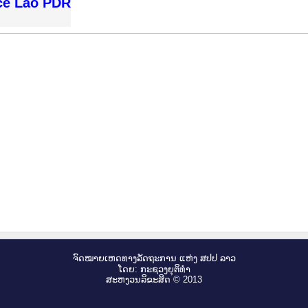
ice Lao PDR
ຈົດ​ໝາຍ​ເຫດ​ທາງ​ລັດ​ຖະ​ການ ແຫ່ງ ສ​ປ​ປ ລາວ
ໂດຍ: ກະ​ຊວງຍຸ​ຕິ​ທຳ
ສະ​ຫງວນ​ລິ​ຂະ​ສິດ © 2013