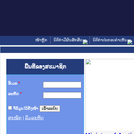
ໜ້າຫຼັກ
ນິຕິກໍາມີຜົນສັກສິດ
ນິຕິກໍາປະກອບຄໍາເຫັນ
ພື້ນທີ່ຂອງສະມາຊິກ
ອີເມລ
*
ລະຫັດ
*
ຈື່ຂໍ້ມູນໄວ້ຄັ້ງໜ້າ
ສະໝັກ
|
ລືມລະຫັດ