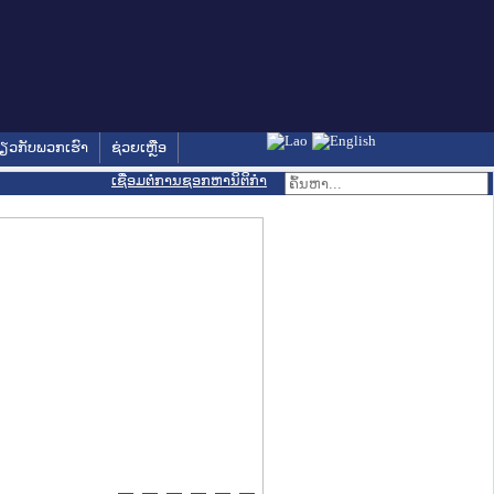
່ຽວກັບພວກເຮົາ
ຊ່ວຍເຫຼືອ
ເຊື່ອມຕໍ່ການຊອກຫານິຕິກຳ