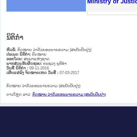
ຫດທາງລັດຖະການໃຫ້ຜູ້ປະສານງານ
ດຕັ້ງປະຕິບັດວຽກງານຈົດໝາຍເຫດ
ວຽກງານຈົດໝາຍເຫດທາງລັດຖະການ
ວຽກງານຈົດໝາຍເຫດທາງລັດຖະການ
ວ ແລະ ເວັບໄຊຈົດໝາຍເຫດທາງ
ວ ແລະ ເວັບໄຊຈົດໝາຍເຫດທາງ
ດໝາຍເຫດທາງລັດຖະການ ໃຫ້ຜູ້
ດໝາຍເຫດທາງລັດຖະການ ໃຫ້ຜູ້
Ministry of Just
ະຍາຄານສັນຕິບານປະຊາຊົນ
ທະຍາຄານຕຳຫຼວດປະຊາຊົນ
າປະຊາຊົນ ພາກເໜືອ
າປະຊາຊົນ ພາກກາງ
ຂວງພາກເໜືອ
ັບ ພາກກາງ
ລັດຖະການ
ັບ ພາກໃຕ້
ນິຕິກໍາ
ຫົວຂໍ້:
ກົດໝາຍ ວ່າດ້ວຍທະນາຍຄວາມ (ສະບັບປັບປຸງ)
ປະເພດ ນິຕິກໍາ:
ກົດໝາຍ
ອອກໂດຍ:
ສະພາແຫ່ງຊາດ
ພາກສ່ວນຮັບຜິດຊອບ:
ກະຊວງ ຍຸຕິທໍາ
ວັນທີ່ ນິຕິກໍາ :
09-11-2016
ເຜີຍແຜ່ລົງ ຈົດໝາຍເຫດ ວັນທີ່ :
07-03-2017
ກົດໝາຍ ວ່າດ້ວຍທະນາຍຄວາມ (ສະບັບປັບປຸງ)
ດາວໂຫຼດ ລາວ:
ກົດໝາຍ ວ່າດ້ວຍທະນາຍຄວາມ (ສະບັບປັບປຸງ)