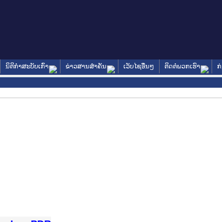
ນິຕິກໍາສະບັບເກົ່າ
ຂ່າວສານສໍາຄັນ
ເວັບໄຊອື່ນໆ
ຕິດຕໍ່ພວກເຮົາ
ກ