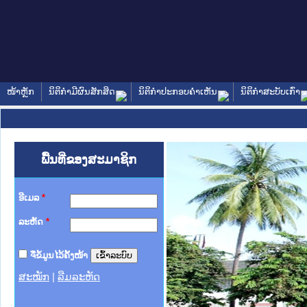
ໜ້າຫຼັກ
ນິຕິກໍາມີຜົນສັກສິດ
ນິຕິກໍາປະກອບຄໍາເຫັນ
ນິຕິກໍາສະບັບເກົ່າ
ພື້ນທີ່ຂອງສະມາຊິກ
ອີເມລ
*
ລະຫັດ
*
ຈື່ຂໍ້ມູນໄວ້ຄັ້ງໜ້າ
ສະໝັກ
|
ລືມລະຫັດ