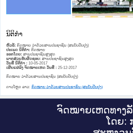
ງລັດຖະການໃຫ້ຜູ້ປະສານງານ
ງປະຕິບັດວຽກງານຈົດໝາຍເຫດ
ານຈົດໝາຍເຫດທາງລັດຖະການ
ານຈົດໝາຍເຫດທາງລັດຖະການ
ະ ເວັບໄຊຈົດໝາຍເຫດທາງ
ະ ເວັບໄຊຈົດໝາຍເຫດທາງ
ເຫດທາງລັດຖະການ ໃຫ້ຜູ້
ເຫດທາງລັດຖະການ ໃຫ້ຜູ້
e Lao PDR
ານສັນຕິບານປະຊາຊົນ
ຄານຕຳຫຼວດປະຊາຊົນ
າຊົນ ພາກເໜືອ
ຊາຊົນ ພາກກາງ
າກເໜືອ
າກກາງ
ະການ
າກໃຕ້
ນິຕິກໍາ
ຫົວຂໍ້:
ກົດໝາຍ ວ່າດ້ວຍສານປະຊາຊົນ (ສະບັບປັບປຸງ)
ປະເພດ ນິຕິກໍາ:
ກົດໝາຍ
ອອກໂດຍ:
ສານປະຊາຊົນສູງສຸດ
ພາກສ່ວນຮັບຜິດຊອບ:
ສານປະຊາຊົນສູງສຸດ
ວັນທີ່ ນິຕິກໍາ :
10-05-2017
ເຜີຍແຜ່ລົງ ຈົດໝາຍເຫດ ວັນທີ່ :
25-12-2017
ກົດໝາຍ ວ່າດ້ວຍສານປະຊາຊົນ (ສະບັບປັບປຸງ)
ດາວໂຫຼດ ລາວ:
ກົດໝາຍ ວ່າດ້ວຍສານປະຊາຊົນ (ສະບັບປັບປຸງ)
ຈົດ​ໝາຍ​ເຫດ​ທາງ​ລ
ໂດຍ: ກ
ສະ​ຫງວນ​ລ