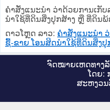
ຄໍາສັ່ງແນະນໍາ ວ່າດ້ວຍການເກ
ນໍາໃຊ້ທີ່ດິນສິ່ງປຸກສ້າງ ຫຼື ທີ່ດິນ
ດາວໂຫຼດ ລາວ:
ຄໍາສັ່ງແນະນໍ
ຊື້-ຂາຍ ໂອນສິດນໍາໃຊ້ທີ່ດິນສິ່ງປຸກ
ຈົດ​ໝາຍ​ເຫດ​ທາງ​ລ
ໂດຍ: ກ
ສະ​ຫງວນ​ລ