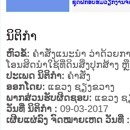
Ministry of Justice 
ເຜີຍແຜ່ວັບໄຊຈົດໝາຍເ
ກະຊວງຍຸຕິທຳ
ຊຸດຝຶກອົບຮົມວຽກງານ
ກອງປະຊຸມທົບທວນຄືນກ
ຝຶກອົບຮົມ ຜູ່ປະສານ
ຝຶກອົບຮົມ ຜູ່ປະສານງ
ເຜີຍແຜ່ແອັບກົດໝາຍລ
ເຜີຍແຜ່ແອັບກົດໝາຍລາ
ຍົກລະດັບວຽກງານຈົດໝ
ຊຸດຝຶກອົບຮົມວຽກງານ
ນິຕິກໍາ
ຫົວຂໍ້:
ຄໍາສັ່ງແນະນໍາ ວ່າດ້ວ
ໂອນສິດນໍາໃຊ້ທີ່ດິນສິ່ງປຸກສ້າງ ຫຼື
ປະເພດ ນິຕິກໍາ:
ຄໍາສັ່ງ
ອອກໂດຍ:
ແຂວງ ຊຽງຂວາງ
ພາກສ່ວນຮັບຜິດຊອບ:
ແຂວງ ຊ
ວັນທີ່ ນິຕິກໍາ :
09-03-2017
ເຜີຍແຜ່ລົງ ຈົດໝາຍເຫດ ວັນທີ່ :