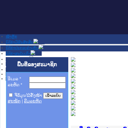
ໜ້າຫຼັກ
ນິຕິກໍາມີຜົນສັກສິດ
ນິຕິກໍາປະກອບຄໍາເຫັນ
ນິຕິກໍາສະບັບເກົ່າ
ຂ່າວສານສໍາຄັນ
ເວັບໄຊອື່ນໆ
ພື້ນທີ່ຂອງສະມາຊິກ
ຕິດຕໍ່ພວກເຮົາ
ກ່ຽວກັບພວກເຮົາ
ຊ່ວຍເຫຼືອ
ອີເມລ
*
ລະຫັດ
*
ຈື່ຂໍ້ມູນໄວ້ຄັ້ງໜ້າ
ສະໝັກ
|
ລືມລະຫັດ