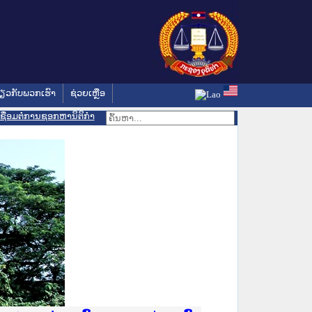
່ຽວກັບພວກເຮົາ
ຊ່ວຍເຫຼືອ
ເຊື່ອມຕໍ່ການຊອກຫານິຕິກຳ