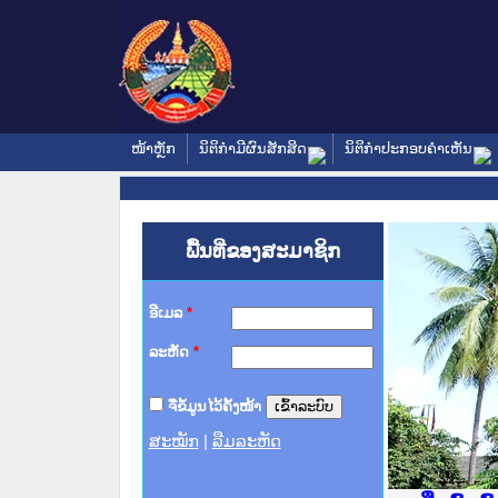
ໜ້າຫຼັກ
ນິຕິກໍາມີຜົນສັກສິດ
ນິຕິກໍາປະກອບຄໍາເຫັນ
ພື້ນທີ່ຂອງສະມາຊິກ
ອີເມລ
*
ລະຫັດ
*
ຈື່ຂໍ້ມູນໄວ້ຄັ້ງໜ້າ
ສະໝັກ
|
ລືມລະຫັດ