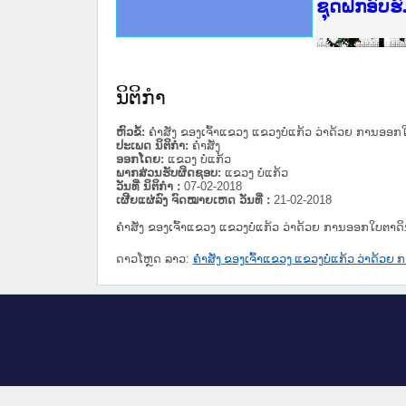
Ministry o
ເຜີຍແຜ່ວັ
ກະຊວງຍຸຕິ
ຊຸດຝຶກອົບ
ກອງປະຊຸມທ
ຝຶກອົບຮົມ
ຝຶກອົບຮົມ
ເຜີຍແຜ່ແອ
ເຜີຍແຜ່ແອ
ຍົກລະດັບວ
ຊຸດຝຶກອົບ
ນິຕິກໍາ
ຫົວຂໍ້:
ຄຳສັ່ງ ຂອງເຈົ້າແຂວງ ແຂວງບໍ່ແກ້ວ ວ່າດ້ວຍ ການອອ
ປະເພດ ນິຕິກໍາ:
ຄໍາສັ່ງ
ອອກໂດຍ:
ແຂວງ ບໍ່ແກ້ວ
ພາກສ່ວນຮັບຜິດຊອບ:
ແຂວງ ບໍ່ແກ້ວ
ວັນທີ່ ນິຕິກໍາ :
07-02-2018
ເຜີຍແຜ່ລົງ ຈົດໝາຍເຫດ ວັນທີ່ :
21-02-2018
ຄຳສັ່ງ ຂອງເຈົ້າແຂວງ ແຂວງບໍ່ແກ້ວ ວ່າດ້ວຍ ການອອກໃບຕາດ
ດາວໂຫຼດ ລາວ:
ຄຳສັ່ງ ຂອງເຈົ້າແຂວງ ແຂວງບໍ່ແກ້ວ ວ່າດ້ວ