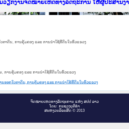
f Justice Lao PDR
ບໄຊຈົດໝາຍເຫດທາງລັດຖະການ ແລະ ແອັບກົດໝາຍລາວ ທ
ທຳ
ຮົມວຽກງານຈົດໝາຍເຫດທາງລັດຖະການ ໃຫ້ຜູ້ປະສານ
ົບທວນຄືນການຈັດຕັ້ງປະຕິບັດວຽກງານຈົດໝາຍເຫດທາ
 ຜູ່ປະສານງານວຽກງານຈົດໝາຍເຫດທາງລັດຖະການ ສຳລ
 ຜູ່ປະສານງານວຽກງານຈົດໝາຍເຫດທາງລັດຖະການ ສຳລ
ັບກົດໝາຍລາວ ແລະ ເວັບໄຊຈົດໝາຍເຫດທາງລັດຖະການ
ັບກົດໝາຍລາວ ແລະ ເວັບໄຊຈົດໝາຍເຫດທາງລັດຖະການ 
ຽກງານຈົດໝາຍເຫດທາງລັດຖະການໃຫ້ຜູ້ປະສານງານຂັ
ຮົມວຽກງານຈົດໝາຍເຫດທາງລັດຖະການ ໃຫ້ຜູ້ປະສານ
ກໃບຕາດິນ, ການຄຸ້ມຄອງ ແລະ ການນຳໃຊ້ທີ່ດິນໃນທົ່ວແຂວງ
ິນ, ການຄຸ້ມຄອງ ແລະ ການນຳໃຊ້ທີ່ດິນໃນທົ່ວແຂວງ
ຍ ການອອກໃບຕາດິນ, ການຄຸ້ມຄອງ ແລະ ການນຳໃຊ້ທີ່ດິນໃນທົ່ວແຂວງ
ຈົດ​ໝາຍ​ເຫດ​ທາງ​ລັດ​ຖະ​ການ ແຫ່ງ ສ​ປ​ປ ລາວ
ໂດຍ: ກະ​ຊວງຍຸ​ຕິ​ທຳ
ສະ​ຫງວນ​ລິ​ຂະ​ສິດ © 2013