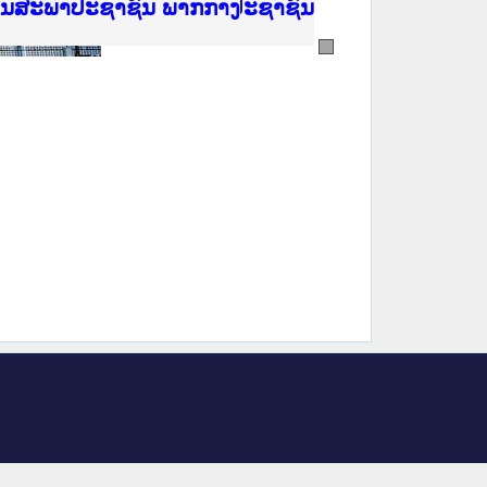
ີ່ ສະຖາບັນຍຸຕິທຳແຫ່ງຊາດ
ງານສະພາປະຊາຊົນ ພາກເໜືອ
ງລັດຖະການ
ັບ ພາກກາງ
ັບ ພາກໃຕ້
 ທີ່ ວິທະຍາຄານຕຳຫຼວດປະຊາຊົນ
ທີ່ ວິທະຍາຄານສັນຕິບານປະຊາຊົນ
້ນແຂວງພາກເໜືອ
ງານສະພາປະຊາຊົນ ພາກກາງ