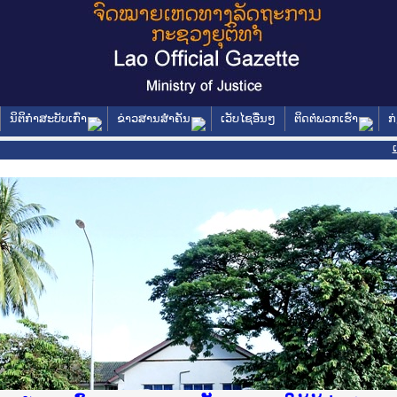
ນິຕິກໍາສະບັບເກົ່າ
ຂ່າວສານສໍາຄັນ
ເວັບໄຊອື່ນໆ
ຕິດຕໍ່ພວກເຮົາ
ກ