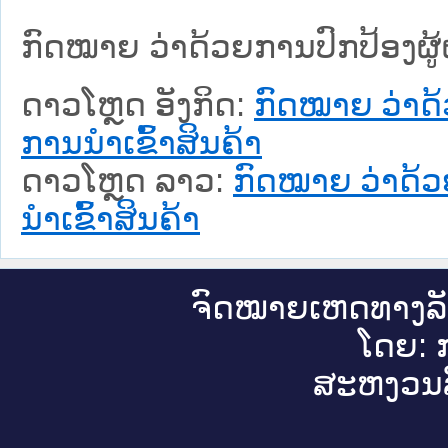
ກົດໝາຍ ວ່າດ້ວຍການປົກປ້ອງຜູ້
ດາວໂຫຼດ ອັງກິດ:
ກົດໝາຍ ວ່າດ້
ການນຳເຂົ້າສິນຄ້າ
ດາວໂຫຼດ ລາວ:
ກົດໝາຍ ວ່າດ້ວ
ນຳເຂົ້າສິນຄ້າ
ຈົດ​ໝາຍ​ເຫດ​ທາງ​ລ
ໂດຍ: ກ
ສະ​ຫງວນ​ລ