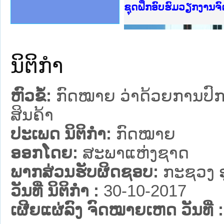
Ministry of Justice 
ເຜີຍແຜ່ວັບໄຊຈົດໝາຍເ
ກະຊວງຍຸຕິທຳ
ຊຸດຝຶກອົບຮົມວຽກງານ
ກອງປະຊຸມທົບທວນຄືນກ
ຝຶກອົບຮົມ ຜູ່ປະສານ
ຝຶກອົບຮົມ ຜູ່ປະສານງ
ເຜີຍແຜ່ແອັບກົດໝາຍລ
ເຜີຍແຜ່ແອັບກົດໝາຍລາ
ຍົກລະດັບວຽກງານຈົດໝ
ຊຸດຝຶກອົບຮົມວຽກງານ
ນິຕິກໍາ
ຫົວຂໍ້:
ກົດໝາຍ ວ່າດ້ວຍການປົກປ
ສິນຄ້າ
ປະເພດ ນິຕິກໍາ:
ກົດໝາຍ
ອອກໂດຍ:
ສະພາແຫ່ງຊາດ
ພາກສ່ວນຮັບຜິດຊອບ:
ກະຊວງ 
ວັນທີ່ ນິຕິກໍາ :
30-10-2017
ເຜີຍແຜ່ລົງ ຈົດໝາຍເຫດ ວັນທີ່ :