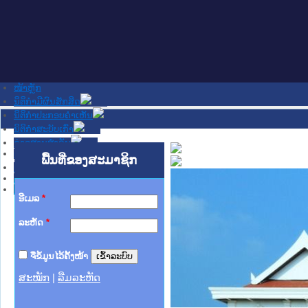
ໜ້າຫຼັກ
ນິຕິກໍາມີຜົນສັກສິດ
ນິຕິກໍາປະກອບຄໍາເຫັນ
ນິຕິກໍາສະບັບເກົ່າ
ຂ່າວສານສໍາຄັນ
ເວັບໄຊອື່ນໆ
ພື້ນທີ່ຂອງສະມາຊິກ
ຕິດຕໍ່ພວກເຮົາ
ກ່ຽວກັບພວກເຮົາ
ຊ່ວຍເຫຼືອ
ອີເມລ
*
ລະຫັດ
*
ຈື່ຂໍ້ມູນໄວ້ຄັ້ງໜ້າ
ສະໝັກ
|
ລືມລະຫັດ