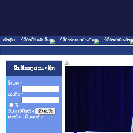
ໜ້າຫຼັກ
ນິຕິກໍາມີຜົນສັກສິດ
ນິຕິກໍາປະກອບຄໍາເຫັນ
ນິຕິກໍາສະບັບເກົ່າ
ພື້ນທີ່ຂອງສະມາຊິກ
ອີເມລ
*
ລະຫັດ
*
ຈື່
ຂໍ້ມູນໄວ້ຄັ້ງໜ້າ
ສະໝັກ
|
ລືມລະຫັດ