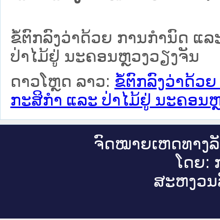
ຂໍ້ຕົກລົງວ່າດ້ວຍ ການກຳນົດ ແ
ປ່າໄມ້ຢູ່ ນະຄອນຫຼວງວຽງຈັນ
ດາວໂຫຼດ ລາວ:
ຂໍ້ຕົກລົງວ່າດ້
ກະສິກຳ ແລະ ປ່າໄມ້ຢູ່ ນະຄອນ
ຈົດ​ໝາຍ​ເຫດ​ທາງ​ລ
ໂດຍ: ກ
ສະ​ຫງວນ​ລ