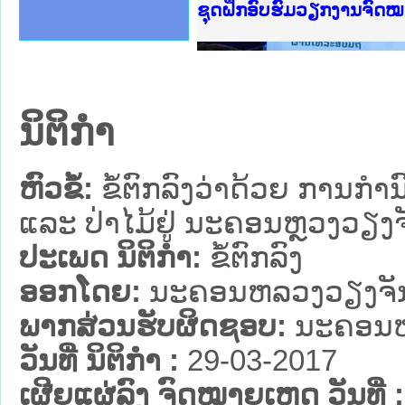
Ministry of Justice Lao
ເຜີຍແຜ່ວັບໄຊຈົດໝາຍເຫດທ
ກະຊວງຍຸຕິທຳ
ຊຸດຝຶກອົບຮົມວຽກງານຈົດ
ກອງປະຊຸມທົບທວນຄືນການຈ
ຝຶກອົບຮົມ ຜູ່ປະສານງານ
ຝຶກອົບຮົມ ຜູ່ປະສານງານ
ເຜີຍແຜ່ແອັບກົດໝາຍລາວ 
ເຜີຍແຜ່ແອັບກົດໝາຍລາວ ແ
ຍົກລະດັບວຽກງານຈົດໝາຍເ
ຊຸດຝຶກອົບຮົມວຽກງານຈົດ
ນິຕິກໍາ
ຫົວຂໍ້:
ຂໍ້ຕົກລົງວ່າດ້ວຍ ການກຳ
ແລະ ປ່າໄມ້ຢູ່ ນະຄອນຫຼວງວຽງຈ
ປະເພດ ນິຕິກໍາ:
ຂໍ້ຕົກລົງ
ອອກໂດຍ:
ນະ​ຄອນ​ຫລວງວຽງຈັ
ພາກສ່ວນຮັບຜິດຊອບ:
ນະ​ຄອນ​
ວັນທີ່ ນິຕິກໍາ :
29-03-2017
ເຜີຍແຜ່ລົງ ຈົດໝາຍເຫດ ວັນທີ່ :