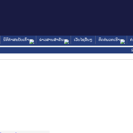
ນິຕິກໍາສະບັບເກົ່າ
ຂ່າວສານສໍາຄັນ
ເວັບໄຊອື່ນໆ
ຕິດຕໍ່ພວກເຮົາ
ກ