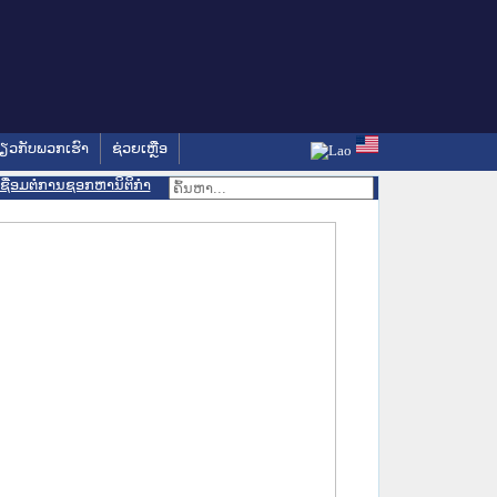
່ຽວກັບພວກເຮົາ
ຊ່ວຍເຫຼືອ
ເຊື່ອມຕໍ່ການຊອກຫານິຕິກຳ