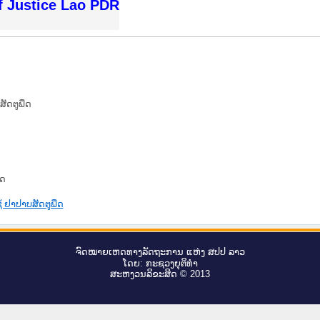
f Justice Lao PDR
ສັດຕູພືດ
ືດ
້ ຢາປາບສັດຕູພືດ
ຈົດ​ໝາຍ​ເຫດ​ທາງ​ລັດ​ຖະ​ການ ແຫ່ງ ສ​ປ​ປ ລາວ
ໂດຍ: ກະ​ຊວງຍຸ​ຕິ​ທຳ
ສະ​ຫງວນ​ລິ​ຂະ​ສິດ © 2013