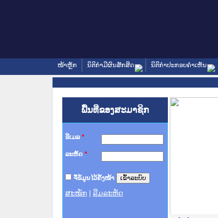
ໜ້າຫຼັກ
ນິຕິກໍາມີຜົນສັກສິດ
ນິຕິກໍາປະກອບຄໍາເຫັນ
ພື້ນທີ່ຂອງສະມາຊິກ
ອີເມລ
*
ລະຫັດ
*
ຈື່ຂໍ້ມູນໄວ້ຄັ້ງໜ້າ
ສະໝັກ
|
ລືມລະຫັດ