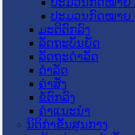
ປະມວນກົດໝາຍ 
ປະມວນກົດໝາຍ 
ມະຕິຕົກລົງ
ລັດຖະບັນຍັດ
ລັດຖະດໍາລັດ
ດໍາລັດ
ຄໍາສັ່ງ
ຂໍ້ຕົກລົງ
ຄໍາແນະນໍາ
ນິຕິກຳຂັ້ນສູນກາງ