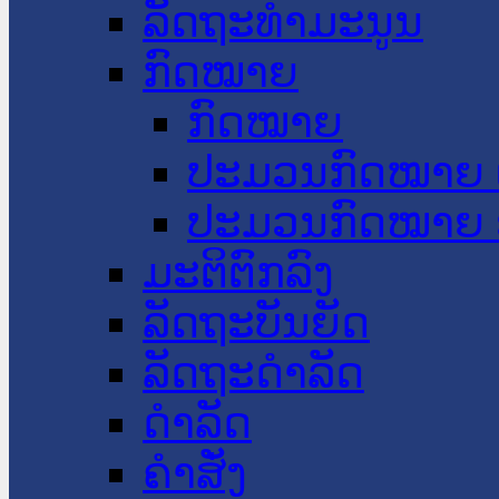
ລັດຖະທໍາມະນູນ
ກົດໝາຍ
ກົດໝາຍ
ປະມວນກົດໝາຍ 
ປະມວນກົດໝາຍ 
ມະຕິຕົກລົງ
ລັດຖະບັນຍັດ
ລັດຖະດໍາລັດ
ດໍາລັດ
ຄໍາສັ່ງ