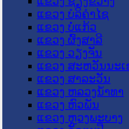
ແຂວງ ຊຽງຂວາງ
ແຂວງ ບໍລິຄໍາໄຊ
ແຂວງ ບໍ່ແກ້ວ
ແຂວງ ຜົ້ງສາລີ
ແຂວງ ວຽງຈັນ
ແຂວງ ສະຫວັນນະເ
ແຂວງ ສາລະວັນ
ແຂວງ ຫລວງນໍ້າທາ
ແຂວງ ຫົວພັນ
ແຂວງ ຫຼວງພະບາງ