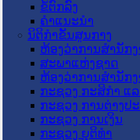
ຂໍ້ຕົກລົງ
ຄໍາແນະນໍາ
ນິຕິກໍາຂັ້ນສູນກາງ
ຫ້ອງວ່າການສໍານັ
ສະພາແຫ່ງຊາດ
ຫ້ອງວ່າການສຳນັກງ
ກະຊວງ ກະສິກຳ ແລະ
ກະຊວງ ການຕ່າງປ
ກະຊວງ ການເງິນ
ກະຊວງ ຍຸຕິທໍາ