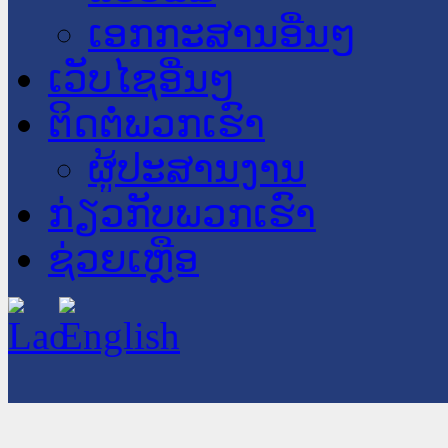
ເອກກະສານອື່ນໆ
ເວັບໄຊອື່ນໆ
ຕິດຕໍ່ພວກເຮົາ
ຜູ້ປະສານງານ
ກ່ຽວກັບພວກເຮົາ
ຊ່ວຍເຫຼືອ