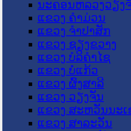
ນະ​ຄອນ​ຫລວງວຽງຈ
ແຂວງ ຄໍາມ່ວນ
ແຂວງ ຈໍາປາສັກ
ແຂວງ ຊຽງຂວາງ
ແຂວງ ບໍລິຄໍາໄຊ
ແຂວງ ບໍ່ແກ້ວ
ແຂວງ ຜົ້ງສາລີ
ແຂວງ ວຽງຈັນ
ແຂວງ ສະຫວັນນະເ
ແຂວງ ສາລະວັນ