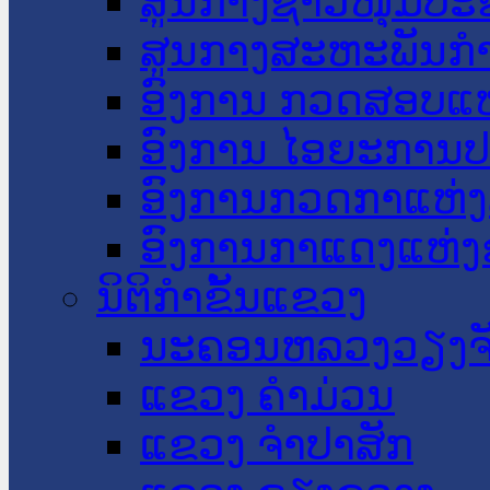
ສູນກາງຊາວໜຸ່ມປະ
ສູນກາງສະຫະພັນກ
ອົງການ ກວດສອບແຫ
ອົງການ ໄອຍະການປ
ອົງການກວດກາແຫ່ງ
ອົງການກາແດງແຫ່
ນິຕິກໍາຂັ້ນແຂວງ
ນະ​ຄອນ​ຫລວງວຽງຈ
ແຂວງ ຄໍາມ່ວນ
ແຂວງ ຈໍາປາສັກ