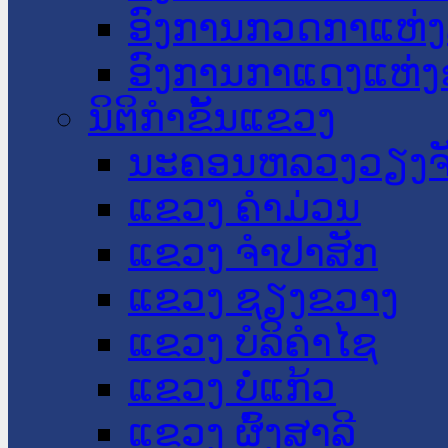
ອົງການກວດກາແຫ່ງ
ອົງການກາແດງແຫ່
ນິຕິກໍາຂັ້ນແຂວງ
ນະ​ຄອນ​ຫລວງວຽງຈ
ແຂວງ ຄໍາມ່ວນ
ແຂວງ ຈໍາປາສັກ
ແຂວງ ຊຽງຂວາງ
ແຂວງ ບໍລິຄໍາໄຊ
ແຂວງ ບໍ່ແກ້ວ
ແຂວງ ຜົ້ງສາລີ