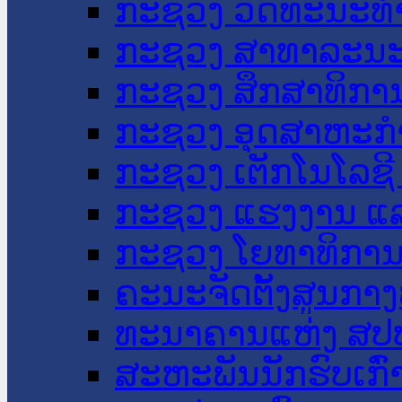
ກະຊວງ ວັດທະນະທຳ
ກະຊວງ ສາທາລະນະ
ກະຊວງ ສຶກສາທິການ
ກະຊວງ ອຸດສາຫະກຳ
ກະຊວງ ເຕັກໂນໂລຊີ
ກະຊວງ ແຮງງານ ແລ
ກະຊວງ ໂຍທາທິການ 
ຄະນະຈັດຕັ້ງສູນກາງ
ທະນາຄານແຫ່ງ ສປ
ສະຫະພັນນັກຮົບເກົ