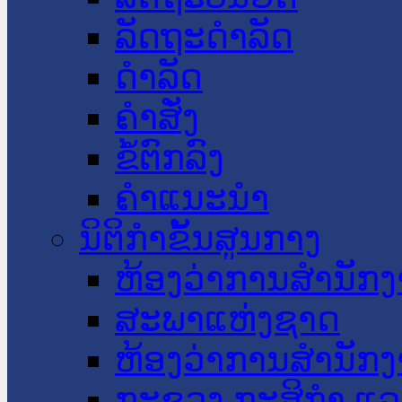
ລັດຖະດໍາລັດ
ດໍາລັດ
ຄໍາສັ່ງ
ຂໍ້ຕົກລົງ
ຄໍາແນະນໍາ
ນິຕິກໍາຂັ້ນສູນກາງ
ຫ້ອງວ່າການສໍານັ
ສະພາແຫ່ງຊາດ
ຫ້ອງວ່າການສຳນັກງ
ກະຊວງ ກະສິກຳ ແລະ