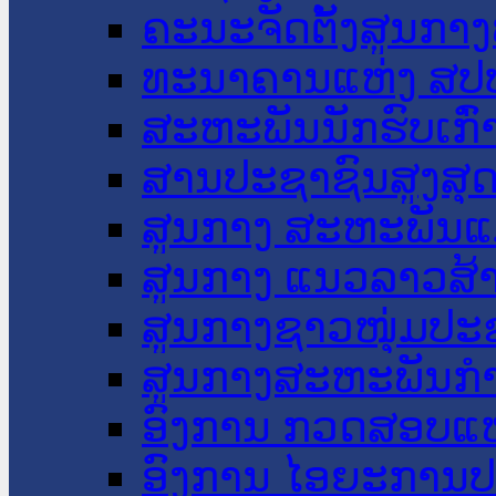
ຄະນະຈັດຕັ້ງສູນກາງ
ທະນາຄານແຫ່ງ ສປ
ສະຫະພັນນັກຮົບເກົ
ສານປະຊາຊົນສູງສຸ
ສູນກາງ ສະຫະພັນແ
ສູນກາງ ແນວລາວສ້
ສູນກາງຊາວໜຸ່ມປະ
ສູນກາງສະຫະພັນກ
ອົງການ ກວດສອບແຫ
ອົງການ ໄອຍະການປ