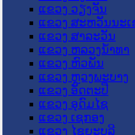
ແຂວງ ວຽງຈັນ
ແຂວງ ສະຫວັນນະເ
ແຂວງ ສາລະວັນ
ແຂວງ ຫລວງນໍ້າທາ
ແຂວງ ຫົວພັນ
ແຂວງ ຫຼວງພະບາງ
ແຂວງ ອັດຕະປື
ແຂວງ ອຸດົມໄຊ
ແຂວງ ເຊກອງ
ແຂວງ ໄຊຍະບູລີ