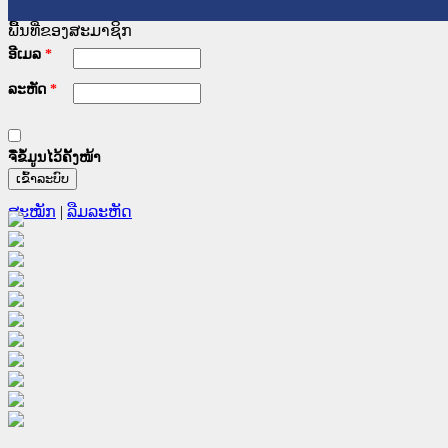
ພື້ນທີ່ຂອງສະມາຊິກ
ອີເມລ
*
ລະຫັດ
*
ຈື່ຂໍ້ມູນໄວ້ຄັ້ງໜ້າ
ສະໝັກ
|
ລືມລະຫັດ