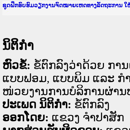
Ministry of Justice Lao PDR
ເຜີຍແຜ່ວັບໄຊຈົດໝາຍເຫດທາງລັດຖະການ ແລະ ແອັບກ
ກະຊວງຍຸຕິທຳ
ຊຸດຝຶກອົບຮົມວຽກງານຈົດໝາຍເຫດທາງລັດຖະການ ໃ
ກອງປະຊຸມທົບທວນຄືນການຈັດຕັ້ງປະຕິບັດວຽກງານຈ
ຝຶກອົບຮົມ ຜູ່ປະສານງານວຽກງານຈົດໝາຍເຫດທາງລັ
ຝຶກອົບຮົມ ຜູ່ປະສານງານວຽກງານຈົດໝາຍເຫດທາງລັດ
ເຜີຍແຜ່ແອັບກົດໝາຍລາວ ແລະ ເວັບໄຊຈົດໝາຍເຫດທ
ເຜີຍແຜ່ແອັບກົດໝາຍລາວ ແລະ ເວັບໄຊຈົດໝາຍເຫດທາ
ຍົກລະດັບວຽກງານຈົດໝາຍເຫດທາງລັດຖະການໃຫ້ຜູ້
ຊຸດຝຶກອົບຮົມວຽກງານຈົດໝາຍເຫດທາງລັດຖະການ ໃ
ນິຕິກໍາ
ຫົວຂໍ້:
ຂໍ້ຕົກລົງວ່າດ້ວຍ ກາ
ແບບຟອມ, ແບບພິມ ແລະ ກຳ
ໜ່ວຍງານການບໍລິການຜ່ານປ
ປະເພດ ນິຕິກໍາ:
ຂໍ້ຕົກລົງ
ອອກໂດຍ:
ແຂວງ ຈໍາປາສັກ