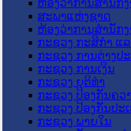
ຫ້ອງວ່າການສໍານັ
ສະພາແຫ່ງຊາດ
ຫ້ອງວ່າການສຳນັກງ
ກະຊວງ ກະສິກຳ ແລະ
ກະຊວງ ການຕ່າງປ
ກະຊວງ ການເງິນ
ກະຊວງ ຍຸຕິທໍາ
ກະຊວງ ປ້ອງກັນຄວ
ກະຊວງ ປ້ອງກັນປະ
ກະຊວງ ພາຍໃນ