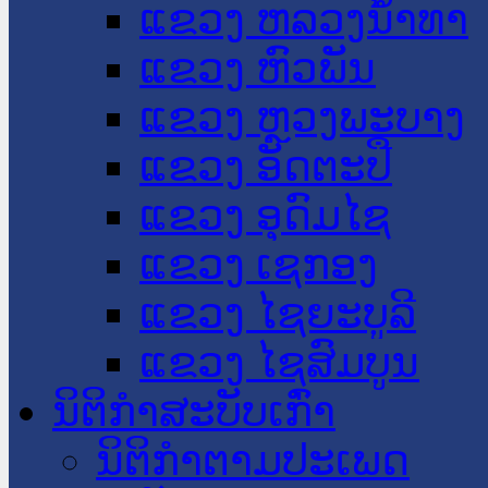
ແຂວງ ຫລວງນໍ້າທາ
ແຂວງ ຫົວພັນ
ແຂວງ ຫຼວງພະບາງ
ແຂວງ ອັດຕະປື
ແຂວງ ອຸດົມໄຊ
ແຂວງ ເຊກອງ
ແຂວງ ໄຊຍະບູລີ
ແຂວງ ໄຊສົມບູນ
ນິຕິກໍາສະບັບເກົ່າ
ນິຕິກຳຕາມປະເພດ