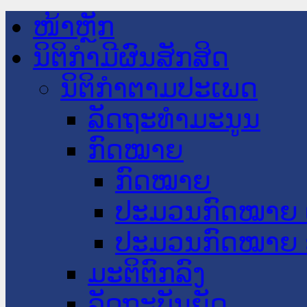
ໜ້າຫຼັກ
ນິຕິກໍາມີຜົນສັກສິດ
ນິຕິກໍາຕາມປະເພດ
ລັດຖະທໍາມະນູນ
ກົດໝາຍ
ກົດໝາຍ
ປະມວນກົດໝາຍ 
ປະມວນກົດໝາຍ 
ມະຕິຕົກລົງ
ລັດຖະບັນຍັດ