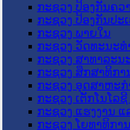
ກະຊວງ ປ້ອງກັນຄວ
ກະຊວງ ປ້ອງກັນປະ
ກະຊວງ ພາຍໃນ
ກະຊວງ ວັດທະນະທຳ
ກະຊວງ ສາທາລະນະ
ກະຊວງ ສຶກສາທິການ
ກະຊວງ ອຸດສາຫະກຳ
ກະຊວງ ເຕັກໂນໂລຊີ
ກະຊວງ ແຮງງານ ແລ
ກະຊວງ ໂຍທາທິການ 