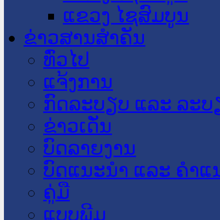
ແຂວງ ໄຊສົມບູນ
ຂ່າວສານສໍາຄັນ
​ທົ່ວ​ໄປ
ແຈ້ງການ
ກົດລະບຽບ ແລະ ລະບ
ຂ່າວເດັ່ນ
ບົດລາຍງານ
ບົດແນະນໍາ ແລະ ຄໍາແ
ຄູ່ມື
ແບບພີມ