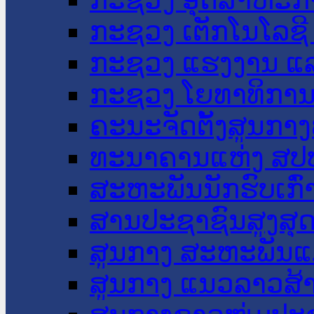
ກະຊວງ ເຕັກໂນໂລຊີ
ກະຊວງ ແຮງງານ ແລ
ກະຊວງ ໂຍທາທິການ 
ຄະນະຈັດຕັ້ງສູນກາງ
ທະນາຄານແຫ່ງ ສປ
ສະຫະພັນນັກຮົບເກົ
ສານປະຊາຊົນສູງສຸ
ສູນກາງ ສະຫະພັນແ
ສູນກາງ ແນວລາວສ້