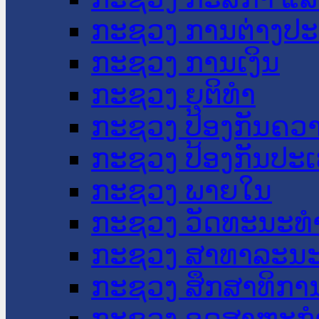
ກະຊວງ ການຕ່າງປ
ກະຊວງ ການເງິນ
ກະຊວງ ຍຸຕິທໍາ
ກະຊວງ ປ້ອງກັນຄວ
ກະຊວງ ປ້ອງກັນປະ
ກະຊວງ ພາຍໃນ
ກະຊວງ ວັດທະນະທຳ
ກະຊວງ ສາທາລະນະ
ກະຊວງ ສຶກສາທິການ
ກະຊວງ ອຸດສາຫະກຳ