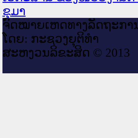
ຂຸມາ
ຈົດ​ໝາຍ​ເຫດ​ທາງ​ລັດ​ຖະ​ກາ
ໂດຍ: ກະ​ຊວງຍຸ​ຕິ​ທຳ
ສະ​ຫງວນ​ລິ​ຂະ​ສິດ © 2013