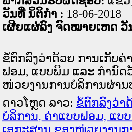
ພາກສ່ວນຮັບຜິດຊອບ:
ແຂວງ
ວັນທີ່ ນິຕິກໍາ :
18-06-2018
ເຜີຍແຜ່ລົງ ຈົດໝາຍເຫດ ວັນທ
ຂໍ້ຕົກລົງວ່າດ້ວຍ ການເກັບຄ
ຟອມ, ແບບພິມ ແລະ ກຳນົດວ
ໜ່ວຍງານການບໍລິການຜ່ານປ
ດາວໂຫຼດ ລາວ:
ຂໍ້ຕົກລົງວ່
ບໍລິການ, ຄ່າແບບຟອມ, ແບບ
ເອກະສານ ຂອງໜ່ວຍງານການ