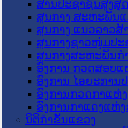
ສານປະຊາຊົນສູງສຸ
ສູນກາງ ສະຫະພັນແ
ສູນກາງ ແນວລາວສ້
ສູນກາງຊາວໜຸ່ມປະ
ສູນກາງສະຫະພັນກ
ອົງການ ກວດສອບແຫ
ອົງການ ໄອຍະການປ
ອົງການກວດກາແຫ່ງ
ອົງການກາແດງແຫ່
ນິຕິກໍາຂັ້ນແຂວງ