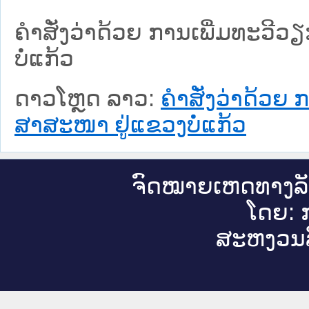
ຄຳສັ່ງວ່າດ້ວຍ ການເພີ່ມທະວີ
ບໍ່ແກ້ວ
ດາວໂຫຼດ ລາວ:
ຄຳສັ່ງວ່າດ້ວຍ
ສາສະໜາ ຢູ່ແຂວງບໍ່ແກ້ວ
ຈົດ​ໝາຍ​ເຫດ​ທາງ​ລ
ໂດຍ: ກ
ສະ​ຫງວນ​ລ