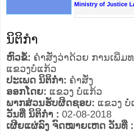
ງລັດຖະການໃຫ້ຜູ້ປະສານງານ
້ງປະຕິບັດວຽກງານຈົດໝາຍເຫດ
ງານຈົດໝາຍເຫດທາງລັດຖະການ
ງານຈົດໝາຍເຫດທາງລັດຖະການ
ລະ ເວັບໄຊຈົດໝາຍເຫດທາງ
ລະ ເວັບໄຊຈົດໝາຍເຫດທາງ
ຍເຫດທາງລັດຖະການ ໃຫ້ຜູ້
ຍເຫດທາງລັດຖະການ ໃຫ້ຜູ້
Ministry of Justice 
ຄານສັນຕິບານປະຊາຊົນ
າຄານຕຳຫຼວດປະຊາຊົນ
ຊາຊົນ ພາກເໜືອ
ຊາຊົນ ພາກກາງ
ພາກເໜືອ
າກກາງ
ຖະການ
າກໃຕ້
ນິຕິກໍາ
ຫົວຂໍ້:
ຄຳສັ່ງວ່າດ້ວຍ ການເພີ່
ແຂວງບໍ່ແກ້ວ
ປະເພດ ນິຕິກໍາ:
ຄໍາສັ່ງ
ອອກໂດຍ:
ແຂວງ ບໍ່ແກ້ວ
ພາກສ່ວນຮັບຜິດຊອບ:
ແຂວງ ບໍ່
ວັນທີ່ ນິຕິກໍາ :
02-08-2018
ເຜີຍແຜ່ລົງ ຈົດໝາຍເຫດ ວັນທີ່ :