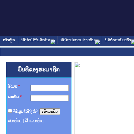
ໜ້າຫຼັກ
ນິຕິກໍາມີຜົນສັກສິດ
ນິຕິກໍາປະກອບຄໍາເຫັນ
ນິຕິກໍາສະບັບເກົ່າ
ພື້ນທີ່ຂອງສະມາຊິກ
ອີເມລ
*
ລະຫັດ
*
ຈື່ຂໍ້ມູນໄວ້ຄັ້ງໜ້າ
ສະໝັກ
|
ລືມລະຫັດ