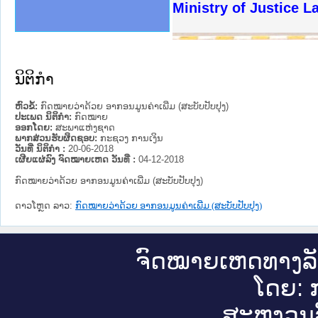
ງລັດຖະການໃຫ້ຜູ້ປະສານງານ
ງປະຕິບັດວຽກງານຈົດໝາຍເຫດ
ານຈົດໝາຍເຫດທາງລັດຖະການ
ານຈົດໝາຍເຫດທາງລັດຖະການ
ະ ເວັບໄຊຈົດໝາຍເຫດທາງ
ະ ເວັບໄຊຈົດໝາຍເຫດທາງ
ເຫດທາງລັດຖະການ ໃຫ້ຜູ້
ເຫດທາງລັດຖະການ ໃຫ້ຜູ້
Ministry of Justice 
ານສັນຕິບານປະຊາຊົນ
ຄານຕຳຫຼວດປະຊາຊົນ
າຊົນ ພາກເໜືອ
ຊາຊົນ ພາກກາງ
າກເໜືອ
າກກາງ
ະການ
າກໃຕ້
ນິຕິກໍາ
ຫົວຂໍ້:
ກົດໝາຍວ່າດ້ວຍ ອາກອນມູນຄ່າເພີ່ມ (ສະບັບປັບປຸງ)
ປະເພດ ນິຕິກໍາ:
ກົດໝາຍ
ອອກໂດຍ:
ສະພາແຫ່ງຊາດ
ພາກສ່ວນຮັບຜິດຊອບ:
ກະຊວງ ການເງິນ
ວັນທີ່ ນິຕິກໍາ :
20-06-2018
ເຜີຍແຜ່ລົງ ຈົດໝາຍເຫດ ວັນທີ່ :
04-12-2018
ກົດໝາຍວ່າດ້ວຍ ອາກອນມູນຄ່າເພີ່ມ (ສະບັບປັບປຸງ)
ດາວໂຫຼດ ລາວ:
ກົດໝາຍວ່າດ້ວຍ ອາກອນມູນຄ່າເພີ່ມ (ສະບັບປັບປຸງ)
ຈົດ​ໝາຍ​ເຫດ​ທາງ​ລ
ໂດຍ: ກ
ສະ​ຫງວນ​ລ