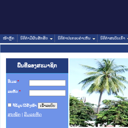
ໜ້າຫຼັກ
ນິຕິກໍາມີຜົນສັກສິດ
ນິຕິກໍາປະກອບຄໍາເຫັນ
ນິຕິກໍາສະບັບເກົ່າ
ພື້ນທີ່ຂອງສະມາຊິກ
ອີເມລ
*
ລະຫັດ
*
ຈື່ຂໍ້ມູນໄວ້ຄັ້ງໜ້າ
ສະໝັກ
|
ລືມລະຫັດ