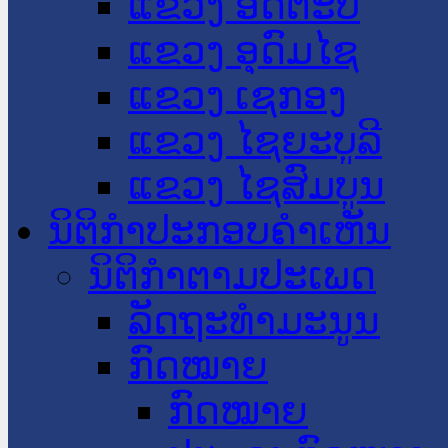
ແຂວງ ອັດຕະປື
ແຂວງ ອຸດົມໄຊ
ແຂວງ ເຊກອງ
ແຂວງ ໄຊຍະບູລີ
ແຂວງ ໄຊສົມບູນ
ນິຕິກໍາປະກອບຄໍາເຫັນ
ນິຕິກໍາຕາມປະເພດ
ລັດຖະທໍາມະນູນ
ກົດໝາຍ
ກົດໝາຍ