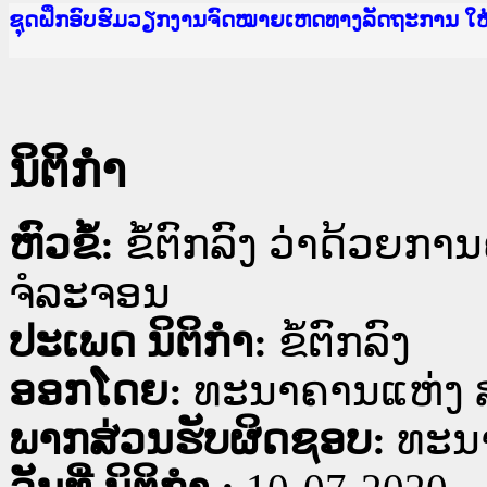
Ministry of Justice Lao PDR
ເຜີຍແຜ່ວັບໄຊຈົດໝາຍເຫດທາງລັດຖະການ ແລະ ແອັບກ
ກະຊວງຍຸຕິທຳ
ຊຸດຝຶກອົບຮົມວຽກງານຈົດໝາຍເຫດທາງລັດຖະການ ໃ
ກອງປະຊຸມທົບທວນຄືນການຈັດຕັ້ງປະຕິບັດວຽກງານຈ
ຝຶກອົບຮົມ ຜູ່ປະສານງານວຽກງານຈົດໝາຍເຫດທາງລັ
ຝຶກອົບຮົມ ຜູ່ປະສານງານວຽກງານຈົດໝາຍເຫດທາງລັດ
ເຜີຍແຜ່ແອັບກົດໝາຍລາວ ແລະ ເວັບໄຊຈົດໝາຍເຫດທ
ເຜີຍແຜ່ແອັບກົດໝາຍລາວ ແລະ ເວັບໄຊຈົດໝາຍເຫດທາ
ຍົກລະດັບວຽກງານຈົດໝາຍເຫດທາງລັດຖະການໃຫ້ຜູ້
ຊຸດຝຶກອົບຮົມວຽກງານຈົດໝາຍເຫດທາງລັດຖະການ ໃ
ນິຕິກໍາ
ຫົວຂໍ້:
ຂໍ້ຕົກລົງ ວ່າດ້ວຍ
ຈໍລະຈອນ
ປະເພດ ນິຕິກໍາ:
ຂໍ້ຕົກລົງ
ອອກໂດຍ:
ທະນາຄານແຫ່ງ 
ພາກສ່ວນຮັບຜິດຊອບ:
ທະນ