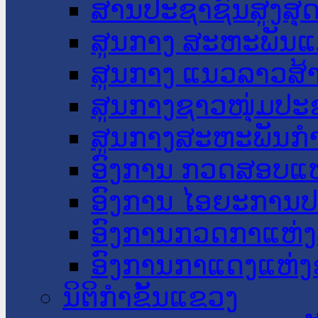
ສານປະຊາຊົນສູງສຸ
ສູນກາງ ສະຫະພັນແ
ສູນກາງ ແນວລາວສ້
ສູນກາງຊາວໜຸ່ມປະ
ສູນກາງສະຫະພັນກ
ອົງການ ກວດສອບແຫ
ອົງການ ໄອຍະການປ
ອົງການກວດກາແຫ່ງ
ອົງການກາແດງແຫ່
ນິຕິກໍາຂັ້ນແຂວງ