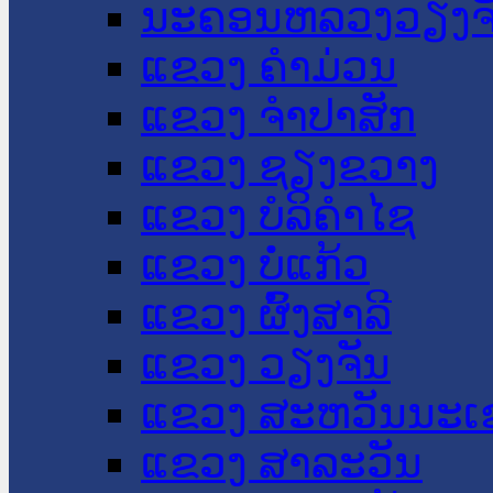
ນະ​ຄອນ​ຫລວງວຽງຈ
ແຂວງ ຄໍາມ່ວນ
ແຂວງ ຈໍາປາສັກ
ແຂວງ ຊຽງຂວາງ
ແຂວງ ບໍລິຄໍາໄຊ
ແຂວງ ບໍ່ແກ້ວ
ແຂວງ ຜົ້ງສາລີ
ແຂວງ ວຽງຈັນ
ແຂວງ ສະຫວັນນະເ
ແຂວງ ສາລະວັນ