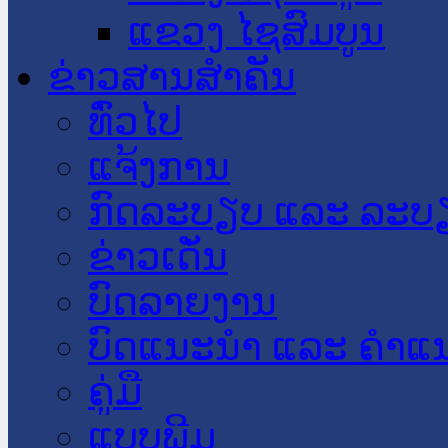
ແຂວງ ໄຊສົມບູນ
ຂ່າວສານສໍາຄັນ
​ທົ່ວ​ໄປ
ແຈ້ງການ
ກົດລະບຽບ ແລະ ລະບ
ຂ່າວເດັ່ນ
ບົດລາຍງານ
ບົດແນະນໍາ ແລະ ຄໍາແ
ຄູ່ມື
ແບບພີມ