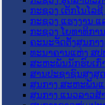
ກະຊວງ ເຕັກໂນໂລຊີ
ກະຊວງ ແຮງງານ ແລ
ກະຊວງ ໂຍທາທິການ 
ຄະນະຈັດຕັ້ງສູນກາງ
ທະນາຄານແຫ່ງ ສປ
ສະຫະພັນນັກຮົບເກົ
ສານປະຊາຊົນສູງສຸ
ສູນກາງ ສະຫະພັນແ
ສູນກາງ ແນວລາວສ້