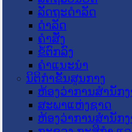
ລັດຖະດໍາລັດ
ດໍາລັດ
ຄໍາສັ່ງ
ຂໍ້ຕົກລົງ
ຄໍາແນະນໍາ
ນິຕິກໍາຂັ້ນສູນກາງ
ຫ້ອງວ່າການສໍານັ
ສະພາແຫ່ງຊາດ
ຫ້ອງວ່າການສຳນັກງ
ກະຊວງ ກະສິກຳ ແລະ