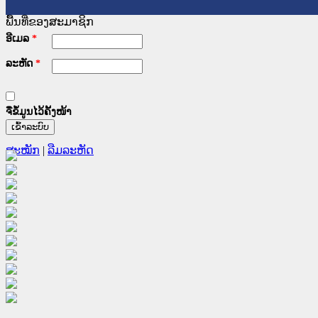
ພື້ນທີ່ຂອງສະມາຊິກ
ອີເມລ
*
ລະຫັດ
*
ຈື່ຂໍ້ມູນໄວ້ຄັ້ງໜ້າ
ສະໝັກ
|
ລືມລະຫັດ