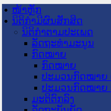
ໜ້າຫຼັກ
ນິຕິກໍາມີຜົນສັກສິດ
ນິຕິກໍາຕາມປະເພດ
ລັດຖະທໍາມະນູນ
ກົດໝາຍ
ກົດໝາຍ
ປະມວນກົດໝາຍ 
ປະມວນກົດໝາຍ 
ມະຕິຕົກລົງ
ລັດຖະບັນຍັດ