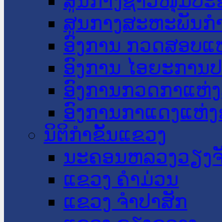
ສູນກາງຊາວໜຸ່ມປະ
ສູນກາງສະຫະພັນກ
ອົງການ ກວດສອບແຫ
ອົງການ ໄອຍະການປ
ອົງການກວດກາແຫ່ງ
ອົງການກາແດງແຫ່
ນິຕິກໍາຂັ້ນແຂວງ
ນະ​ຄອນ​ຫລວງວຽງຈ
ແຂວງ ຄໍາມ່ວນ
ແຂວງ ຈໍາປາສັກ