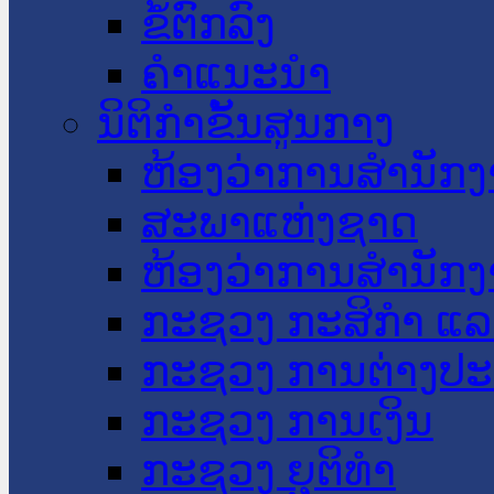
ຂໍ້ຕົກລົງ
ຄໍາແນະນໍາ
ນິຕິກໍາຂັ້ນສູນກາງ
ຫ້ອງວ່າການສໍານັ
ສະພາແຫ່ງຊາດ
ຫ້ອງວ່າການສຳນັກງ
ກະຊວງ ກະສິກຳ ແລະ
ກະຊວງ ການຕ່າງປ
ກະຊວງ ການເງິນ
ກະຊວງ ຍຸຕິທໍາ