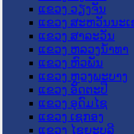
ແຂວງ ວຽງຈັນ
ແຂວງ ສະຫວັນນະເ
ແຂວງ ສາລະວັນ
ແຂວງ ຫລວງນໍ້າທາ
ແຂວງ ຫົວພັນ
ແຂວງ ຫຼວງພະບາງ
ແຂວງ ອັດຕະປື
ແຂວງ ອຸດົມໄຊ
ແຂວງ ເຊກອງ
ແຂວງ ໄຊຍະບູລີ