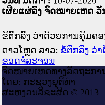
ວັນທີ່ ນິຕິກໍາ :
10-07-2020
ເຜີຍແຜ່ລົງ ຈົດໝາຍເຫດ ວັນທ
ຂໍ້ຕົກລົງ ວ່າດ້ວຍການຄຸ້
ດາວໂຫຼດ ລາວ:
ຂໍ້ຕົກລົງ 
ຂອດຈໍລະຈອນ
ຈົດ​ໝາຍ​ເຫດ​ທາງ​ລັດ​ຖະ​ກາ
ໂດຍ: ກະ​ຊວງຍຸ​ຕິ​ທຳ
ສະ​ຫງວນ​ລິ​ຂະ​ສິດ © 2013