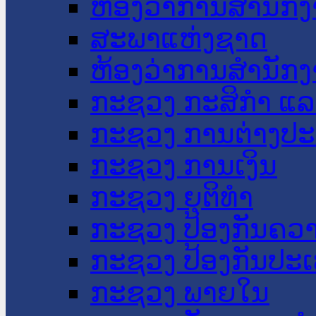
ຫ້ອງວ່າການສໍານັ
ສະພາແຫ່ງຊາດ
ຫ້ອງວ່າການສຳນັກງ
ກະຊວງ ກະສິກຳ ແລະ
ກະຊວງ ການຕ່າງປ
ກະຊວງ ການເງິນ
ກະຊວງ ຍຸຕິທໍາ
ກະຊວງ ປ້ອງກັນຄວ
ກະຊວງ ປ້ອງກັນປະ
ກະຊວງ ພາຍໃນ