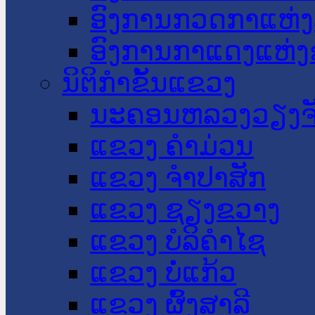
ອົງການກວດກາແຫ່ງ
ອົງການກາແດງແຫ່
ນິຕິກໍາຂັ້ນແຂວງ
ນະ​ຄອນ​ຫລວງວຽງຈ
ແຂວງ ຄໍາມ່ວນ
ແຂວງ ຈໍາປາສັກ
ແຂວງ ຊຽງຂວາງ
ແຂວງ ບໍລິຄໍາໄຊ
ແຂວງ ບໍ່ແກ້ວ
ແຂວງ ຜົ້ງສາລີ