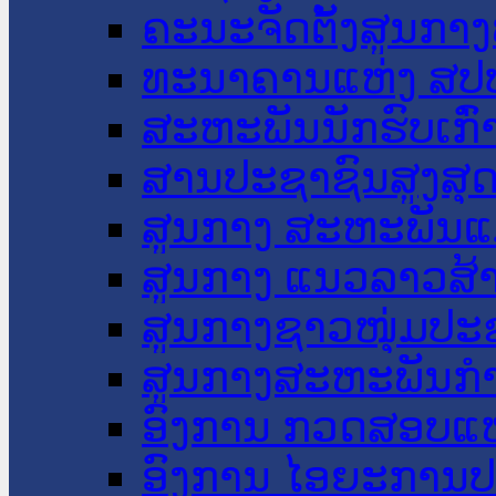
ຄະນະຈັດຕັ້ງສູນກາງ
ທະນາຄານແຫ່ງ ສປ
ສະຫະພັນນັກຮົບເກົ
ສານປະຊາຊົນສູງສຸ
ສູນກາງ ສະຫະພັນແ
ສູນກາງ ແນວລາວສ້
ສູນກາງຊາວໜຸ່ມປະ
ສູນກາງສະຫະພັນກ
ອົງການ ກວດສອບແຫ
ອົງການ ໄອຍະການປ