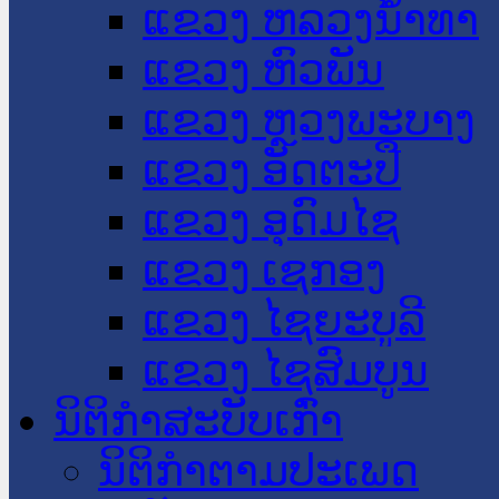
ແຂວງ ຫລວງນໍ້າທາ
ແຂວງ ຫົວພັນ
ແຂວງ ຫຼວງພະບາງ
ແຂວງ ອັດຕະປື
ແຂວງ ອຸດົມໄຊ
ແຂວງ ເຊກອງ
ແຂວງ ໄຊຍະບູລີ
ແຂວງ ໄຊສົມບູນ
ນິຕິກໍາສະບັບເກົ່າ
ນິຕິກຳຕາມປະເພດ