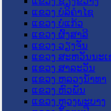
ແຂວງ ຊຽງຂວາງ
ແຂວງ ບໍລິຄໍາໄຊ
ແຂວງ ບໍ່ແກ້ວ
ແຂວງ ຜົ້ງສາລີ
ແຂວງ ວຽງຈັນ
ແຂວງ ສະຫວັນນະເ
ແຂວງ ສາລະວັນ
ແຂວງ ຫລວງນໍ້າທາ
ແຂວງ ຫົວພັນ
ແຂວງ ຫຼວງພະບາງ