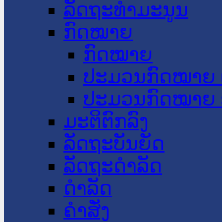
ລັດຖະທໍາມະນູນ
ກົດໝາຍ
ກົດໝາຍ
ປະມວນກົດໝາຍ 
ປະມວນກົດໝາຍ 
ມະຕິຕົກລົງ
ລັດຖະບັນຍັດ
ລັດຖະດໍາລັດ
ດໍາລັດ
ຄໍາສັ່ງ