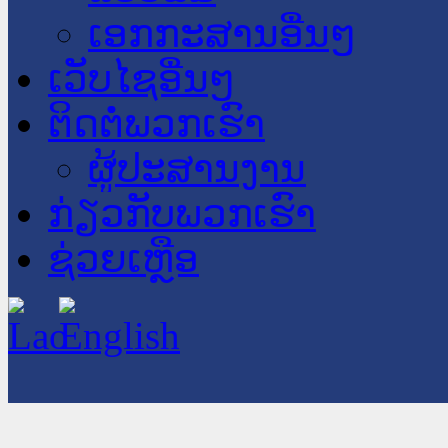
ເອກກະສານອື່ນໆ
ເວັບໄຊອື່ນໆ
ຕິດຕໍ່ພວກເຮົາ
ຜູ້ປະສານງານ
ກ່ຽວກັບພວກເຮົາ
ຊ່ວຍເຫຼືອ