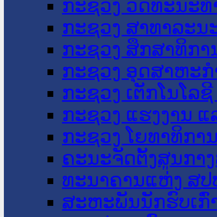
ກະຊວງ ວັດທະນະທຳ
ກະຊວງ ສາທາລະນະ
ກະຊວງ ສຶກສາທິການ
ກະຊວງ ອຸດສາຫະກຳ
ກະຊວງ ເຕັກໂນໂລຊີ
ກະຊວງ ແຮງງານ ແລ
ກະຊວງ ໂຍທາທິການ 
ຄະນະຈັດຕັ້ງສູນກາງ
ທະນາຄານແຫ່ງ ສປ
ສະຫະພັນນັກຮົບເກົ