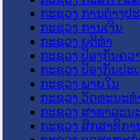
ກະຊວງ ການຕ່າງປ
ກະຊວງ ການເງິນ
ກະຊວງ ຍຸຕິທໍາ
ກະຊວງ ປ້ອງກັນຄວ
ກະຊວງ ປ້ອງກັນປະ
ກະຊວງ ພາຍໃນ
ກະຊວງ ວັດທະນະທຳ
ກະຊວງ ສາທາລະນະ
ກະຊວງ ສຶກສາທິການ
ກະຊວງ ອຸດສາຫະກຳ