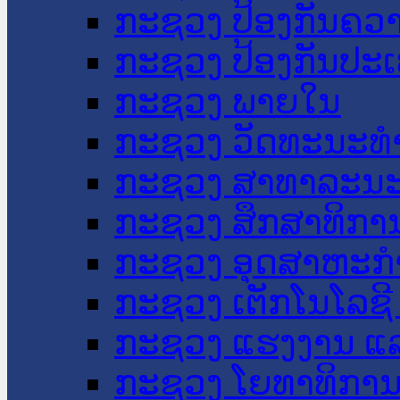
ກະຊວງ ປ້ອງກັນຄວ
ກະຊວງ ປ້ອງກັນປະ
ກະຊວງ ພາຍໃນ
ກະຊວງ ວັດທະນະທຳ
ກະຊວງ ສາທາລະນະ
ກະຊວງ ສຶກສາທິການ
ກະຊວງ ອຸດສາຫະກຳ
ກະຊວງ ເຕັກໂນໂລຊີ
ກະຊວງ ແຮງງານ ແລ
ກະຊວງ ໂຍທາທິການ 