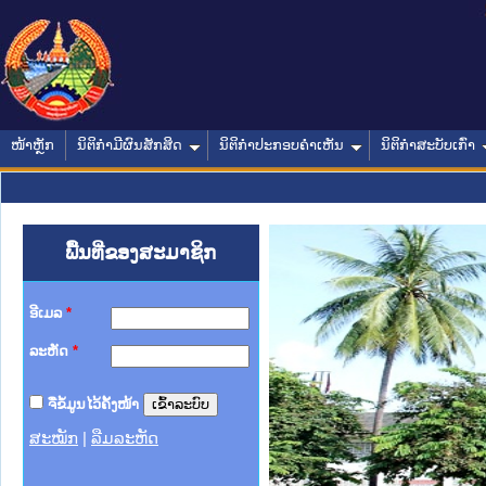
ໜ້າຫຼັກ
ນິຕິກໍາມີຜົນສັກສິດ
ນິຕິກໍາປະກອບຄໍາເຫັນ
ນິຕິກໍາສະບັບເກົ່າ
ພື້ນທີ່ຂອງສະມາຊິກ
ອີເມລ
*
ລະຫັດ
*
ຈື່ຂໍ້ມູນໄວ້ຄັ້ງໜ້າ
ສະໝັກ
|
ລືມລະຫັດ