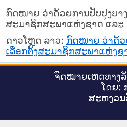
ກົດໝາຍ ວ່າດ້ວຍການປັບປຸງບາ
ສະມາຊິກສະພາແຫ່ງຊາດ ແລະ 
ດາວໂຫຼດ ລາວ:
ກົດໝາຍ ວ່າດ້
ເລືອກຕັ້ງສະມາຊິກສະພາແຫ່ງ
ຈົດ​ໝາຍ​ເຫດ​ທາງ​ລ
ໂດຍ: ກ
ສະ​ຫງວນ​ລ