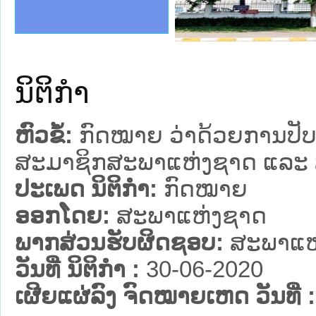
ງລັດຖະການໃຫ້ຜູ້ປະສານງານ
້ງປະຕິບັດວຽກງານຈົດໝາຍເຫດ
ງານຈົດໝາຍເຫດທາງລັດຖະການ
ງານຈົດໝາຍເຫດທາງລັດຖະການ
DR
ລະ ເວັບໄຊຈົດໝາຍເຫດທາງ
ລະ ເວັບໄຊຈົດໝາຍເຫດທາງ
ຍເຫດທາງລັດຖະການ ໃຫ້ຜູ້
ຍເຫດທາງລັດຖະການ ໃຫ້ຜູ້
ຄານສັນຕິບານປະຊາຊົນ
າຄານຕຳຫຼວດປະຊາຊົນ
ຊາຊົນ ພາກເໜືອ
ຊາຊົນ ພາກກາງ
ພາກເໜືອ
າກກາງ
ຖະການ
າກໃຕ້
ນິຕິກໍາ
ຫົວຂໍ້:
ກົດໝາຍ ວ່າດ້ວຍການປັບ
ສະມາຊິກສະພາແຫ່ງຊາດ ແລະ 
ປະເພດ ນິຕິກໍາ:
ກົດໝາຍ
ອອກໂດຍ:
ສະພາແຫ່ງຊາດ
ພາກສ່ວນຮັບຜິດຊອບ:
ສະພາແຫ
ວັນທີ່ ນິຕິກໍາ :
30-06-2020
ເຜີຍແຜ່ລົງ ຈົດໝາຍເຫດ ວັນທີ່ :