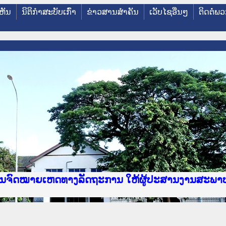
ຫັນ
ນິຕິກໍາສະບັບເກົ່າ
ຂ່າວສານສໍາຄັນ
ເວັບໄຊອື່ນໆ
ຕິດຕໍ່ພ
e Lao PDR
າຍເຫດທາງລັດຖະການ ແລະ ແອັບກົດໝາຍລາວ ທີ່ ສະຖາບ
ງານຈົດໝາຍເຫດທາງລັດຖະການ ໃຫ້ຜູ້ປະສານງານສະພາ
ນການຈັດຕັ້ງປະຕິບັດວຽກງານຈົດໝາຍເຫດທາງລັດຖະກ
ານງານວຽກງານຈົດໝາຍເຫດທາງລັດຖະການ ສຳລັບ ພາກກ
ານງານວຽກງານຈົດໝາຍເຫດທາງລັດຖະການ ສຳລັບ ພາກໃຕ
ຍລາວ ແລະ ເວັບໄຊຈົດໝາຍເຫດທາງລັດຖະການ ທີ່ ວິ
ຍລາວ ແລະ ເວັບໄຊຈົດໝາຍເຫດທາງລັດຖະການ ທີ່ ວິທ
ົດໝາຍເຫດທາງລັດຖະການໃຫ້ຜູ້ປະສານງານຂັ້ນແຂວງພ
ງານຈົດໝາຍເຫດທາງລັດຖະການ ໃຫ້ຜູ້ປະສານງານສະພາ