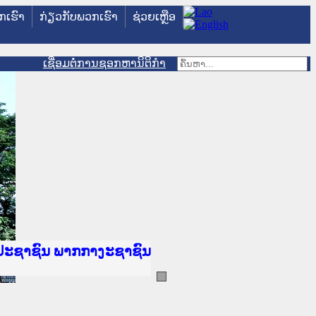
ວກເຮົາ
ກ່ຽວກັບພວກເຮົາ
ຊ່ວຍເຫຼືອ
ເຊື່ອມຕໍ່ການຊອກຫານິຕິກຳ
ັນຍຸຕິທຳແຫ່ງຊາດ
ປະຊາຊົນ ພາກເໜືອ
ານ
າງ
້
ທະຍາຄານຕຳຫຼວດປະຊາຊົນ
ະຍາຄານສັນຕິບານປະຊາຊົນ
າກເໜືອ
ປະຊາຊົນ ພາກກາງ