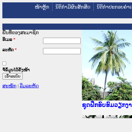
ໜ້າຫຼັກ
ນິຕິກໍາມີຜົນສັກສິດ
ນິຕິກໍາປະກອບຄໍາເ
ພື້ນທີ່ຂອງສະມາຊິກ
ອີເມລ
*
ລະຫັດ
*
ຈື່ຂໍ້ມູນໄວ້ຄັ້ງໜ້າ
ສະໝັກ
|
ລືມລະຫັດ
Ministry of Justic
ເຜີຍແຜ່ວັບໄຊຈົດໝ
ກະຊວງຍຸຕິທຳ
ຊຸດຝຶກອົບຮົມວຽກ
ກອງປະຊຸມທົບທວນຄື
ຝຶກອົບຮົມ ຜູ່ປະສ
ຝຶກອົບຮົມ ຜູ່ປະສ
ເຜີຍແຜ່ແອັບກົດໝາ
ເຜີຍແຜ່ແອັບກົດໝາ
ຍົກລະດັບວຽກງານຈ
ຊຸດຝຶກອົບຮົມວຽກ