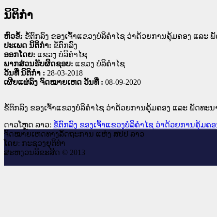
ນິຕິກໍາ
ຫົວຂໍ້:
ຂໍ້ຕົກລົງ ຂອງເຈົ້າແຂວງບໍລິຄໍາໄຊ ວ່າດ້ວຍການຄຸ້ມຄອງ ແລ
ປະເພດ ນິຕິກໍາ:
ຂໍ້ຕົກລົງ
ອອກໂດຍ:
ແຂວງ ບໍລິຄໍາໄຊ
ພາກສ່ວນຮັບຜິດຊອບ:
ແຂວງ ບໍລິຄໍາໄຊ
ວັນທີ່ ນິຕິກໍາ :
28-03-2018
ເຜີຍແຜ່ລົງ ຈົດໝາຍເຫດ ວັນທີ່ :
08-09-2020
ຂໍ້ຕົກລົງ ຂອງເຈົ້າແຂວງບໍລິຄໍາໄຊ ວ່າດ້ວຍການຄຸ້ມຄອງ ແລະ ພັດທ
ດາວໂຫຼດ ລາວ:
ຂໍ້ຕົກລົງ ຂອງເຈົ້າແຂວງບໍລິຄໍາໄຊ ວ່າດ້ວຍການຄຸ
ຈົດ​ໝາຍ​ເຫດ​ທາງ​ລັດ​ຖະ​ການ ແຫ່ງ ສ​ປ​ປ ລາວ
ໂດຍ: ກະ​ຊວງຍຸ​ຕິ​ທຳ
ສະ​ຫງວນ​ລິ​ຂະ​ສິດ © 2013