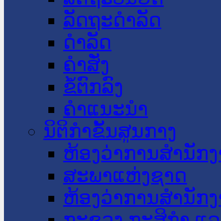
ລັດຖະດໍາລັດ
ດໍາລັດ
ຄໍາສັ່ງ
ຂໍ້ຕົກລົງ
ຄໍາແນະນໍາ
ນິຕິກໍາຂັ້ນສູນກາງ
ຫ້ອງວ່າການສໍານັ
ສະພາແຫ່ງຊາດ
ຫ້ອງວ່າການສຳນັກງ
ກະຊວງ ກະສິກຳ ແລະ