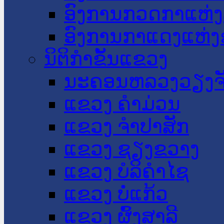
ອົງການກວດກາແຫ່ງ
ອົງການກາແດງແຫ່
ນິຕິກໍາຂັ້ນແຂວງ
ນະ​ຄອນ​ຫລວງວຽງຈ
ແຂວງ ຄໍາມ່ວນ
ແຂວງ ຈໍາປາສັກ
ແຂວງ ຊຽງຂວາງ
ແຂວງ ບໍລິຄໍາໄຊ
ແຂວງ ບໍ່ແກ້ວ
ແຂວງ ຜົ້ງສາລີ