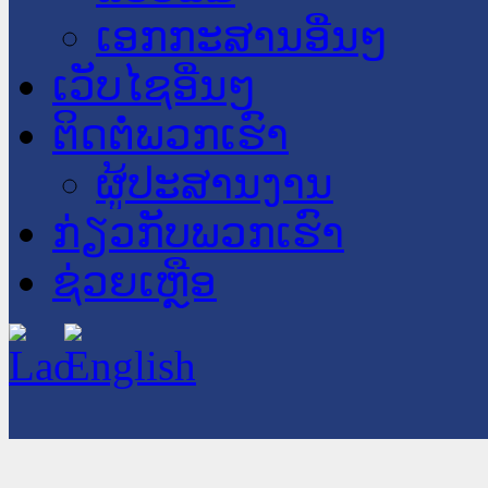
ເອກກະສານອື່ນໆ
ເວັບໄຊອື່ນໆ
ຕິດຕໍ່ພວກເຮົາ
ຜູ້ປະສານງານ
ກ່ຽວກັບພວກເຮົາ
ຊ່ວຍເຫຼືອ