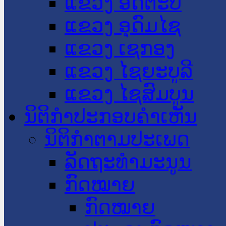
ແຂວງ ອັດຕະປື
ແຂວງ ອຸດົມໄຊ
ແຂວງ ເຊກອງ
ແຂວງ ໄຊຍະບູລີ
ແຂວງ ໄຊສົມບູນ
ນິຕິກໍາປະກອບຄໍາເຫັນ
ນິຕິກໍາຕາມປະເພດ
ລັດຖະທໍາມະນູນ
ກົດໝາຍ
ກົດໝາຍ