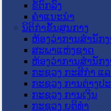
ຂໍ້ຕົກລົງ
ຄໍາແນະນໍາ
ນິຕິກໍາຂັ້ນສູນກາງ
ຫ້ອງວ່າການສໍານັ
ສະພາແຫ່ງຊາດ
ຫ້ອງວ່າການສຳນັກງ
ກະຊວງ ກະສິກຳ ແລະ
ກະຊວງ ການຕ່າງປ
ກະຊວງ ການເງິນ
ກະຊວງ ຍຸຕິທໍາ