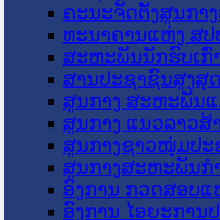
ຄະນະຈັດຕັ້ງສູນກາງ
ທະນາຄານແຫ່ງ ສປ
ສະຫະພັນນັກຮົບເກົ
ສານປະຊາຊົນສູງສຸ
ສູນກາງ ສະຫະພັນແ
ສູນກາງ ແນວລາວສ້
ສູນກາງຊາວໜຸ່ມປະ
ສູນກາງສະຫະພັນກ
ອົງການ ກວດສອບແຫ
ອົງການ ໄອຍະການປ