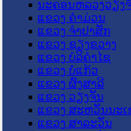
ນະ​ຄອນ​ຫລວງວຽງຈ
ແຂວງ ຄໍາມ່ວນ
ແຂວງ ຈໍາປາສັກ
ແຂວງ ຊຽງຂວາງ
ແຂວງ ບໍລິຄໍາໄຊ
ແຂວງ ບໍ່ແກ້ວ
ແຂວງ ຜົ້ງສາລີ
ແຂວງ ວຽງຈັນ
ແຂວງ ສະຫວັນນະເ
ແຂວງ ສາລະວັນ