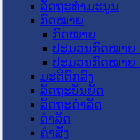
ລັດຖະທໍາມະນູນ
ກົດໝາຍ
ກົດໝາຍ
ປະມວນກົດໝາຍ 
ປະມວນກົດໝາຍ 
ມະຕິຕົກລົງ
ລັດຖະບັນຍັດ
ລັດຖະດໍາລັດ
ດໍາລັດ
ຄໍາສັ່ງ