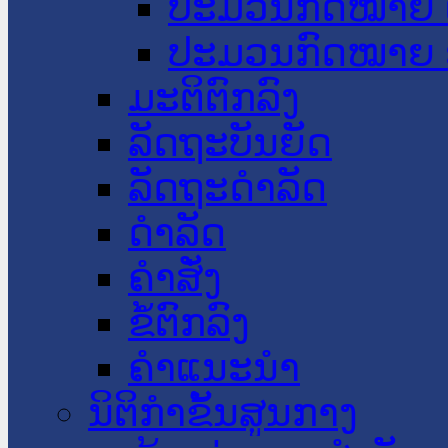
ປະມວນກົດໝາຍ 
ປະມວນກົດໝາຍ 
ມະຕິຕົກລົງ
ລັດຖະບັນຍັດ
ລັດຖະດໍາລັດ
ດໍາລັດ
ຄໍາສັ່ງ
ຂໍ້ຕົກລົງ
ຄໍາແນະນໍາ
ນິຕິກຳຂັ້ນສູນກາງ