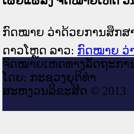
ເຜີຍແຜ່ລົງ ຈົດໝາຍເຫດ ວັນທ
ກົດໝາຍ ວ່າດ້ວຍການສຶກສາຊ
ດາວໂຫຼດ ລາວ:
ກົດໝາຍ ວ່າ
ຈົດ​ໝາຍ​ເຫດ​ທາງ​ລັດ​ຖະ​ກາ
ໂດຍ: ກະ​ຊວງຍຸ​ຕິ​ທຳ
ສະ​ຫງວນ​ລິ​ຂະ​ສິດ © 2013