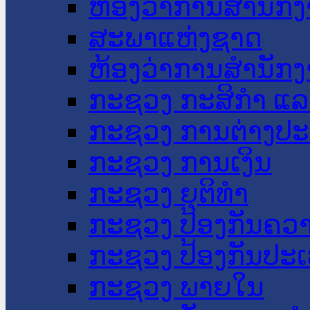
ຫ້ອງວ່າການສໍານັ
ສະພາແຫ່ງຊາດ
ຫ້ອງວ່າການສຳນັກງ
ກະຊວງ ກະສິກຳ ແລະ
ກະຊວງ ການຕ່າງປ
ກະຊວງ ການເງິນ
ກະຊວງ ຍຸຕິທໍາ
ກະຊວງ ປ້ອງກັນຄວ
ກະຊວງ ປ້ອງກັນປະ
ກະຊວງ ພາຍໃນ