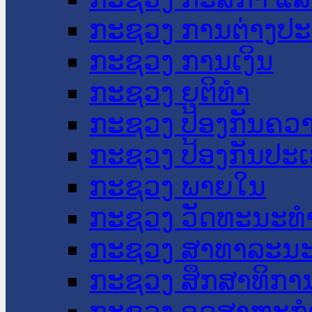
ກະຊວງ ການຕ່າງປ
ກະຊວງ ການເງິນ
ກະຊວງ ຍຸຕິທໍາ
ກະຊວງ ປ້ອງກັນຄວ
ກະຊວງ ປ້ອງກັນປະ
ກະຊວງ ພາຍໃນ
ກະຊວງ ວັດທະນະທຳ
ກະຊວງ ສາທາລະນະ
ກະຊວງ ສຶກສາທິການ
ກະຊວງ ອຸດສາຫະກຳ