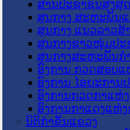
ສານປະຊາຊົນສູງສຸ
ສູນກາງ ສະຫະພັນແ
ສູນກາງ ແນວລາວສ້
ສູນກາງຊາວໜຸ່ມປະ
ສູນກາງສະຫະພັນກ
ອົງການ ກວດສອບແຫ
ອົງການ ໄອຍະການປ
ອົງການກວດກາແຫ່ງ
ອົງການກາແດງແຫ່
ນິຕິກໍາຂັ້ນແຂວງ