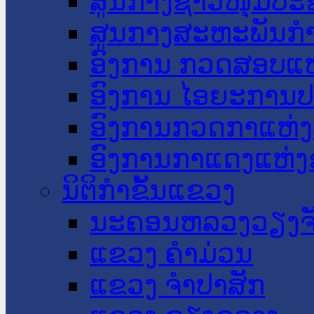
ສູນກາງຊາວໜຸ່ມປະ
ສູນກາງສະຫະພັນກ
ອົງການ ກວດສອບແຫ
ອົງການ ໄອຍະການປ
ອົງການກວດກາແຫ່ງ
ອົງການກາແດງແຫ່
ນິຕິກໍາຂັ້ນແຂວງ
ນະ​ຄອນ​ຫລວງວຽງຈ
ແຂວງ ຄໍາມ່ວນ
ແຂວງ ຈໍາປາສັກ