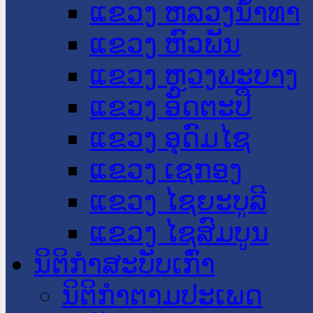
ແຂວງ ຫລວງນໍ້າທາ
ແຂວງ ຫົວພັນ
ແຂວງ ຫຼວງພະບາງ
ແຂວງ ອັດຕະປື
ແຂວງ ອຸດົມໄຊ
ແຂວງ ເຊກອງ
ແຂວງ ໄຊຍະບູລີ
ແຂວງ ໄຊສົມບູນ
ນິຕິກໍາສະບັບເກົ່າ
ນິຕິກຳຕາມປະເພດ