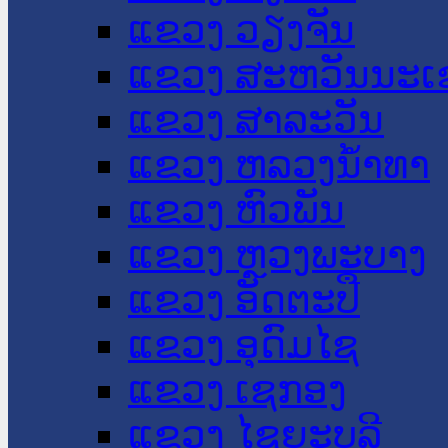
ແຂວງ ວຽງຈັນ
ແຂວງ ສະຫວັນນະເ
ແຂວງ ສາລະວັນ
ແຂວງ ຫລວງນໍ້າທາ
ແຂວງ ຫົວພັນ
ແຂວງ ຫຼວງພະບາງ
ແຂວງ ອັດຕະປື
ແຂວງ ອຸດົມໄຊ
ແຂວງ ເຊກອງ
ແຂວງ ໄຊຍະບູລີ