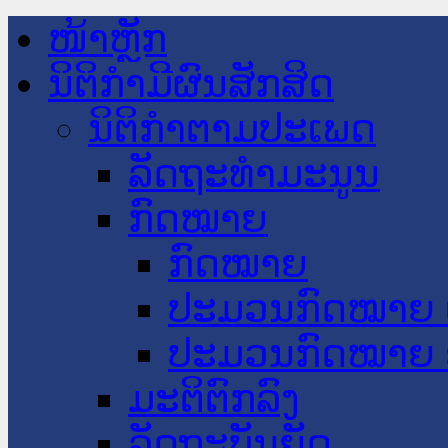
ໜ້າຫຼັກ
ນິຕິກໍາມີຜົນສັກສິດ
ນິຕິກໍາຕາມປະເພດ
ລັດຖະທໍາມະນູນ
ກົດໝາຍ
ກົດໝາຍ
ປະມວນກົດໝາຍ 
ປະມວນກົດໝາຍ 
ມະຕິຕົກລົງ
ລັດຖະບັນຍັດ