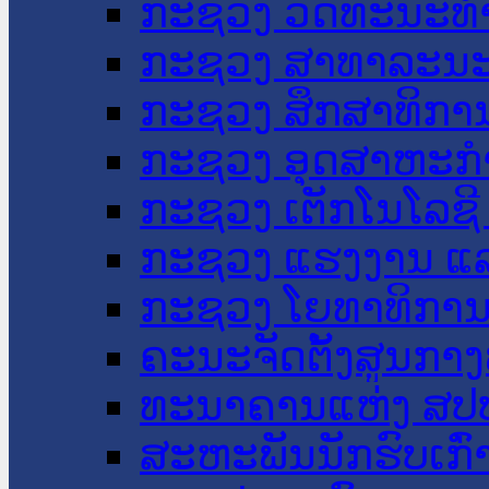
ກະຊວງ ວັດທະນະທຳ
ກະຊວງ ສາທາລະນະ
ກະຊວງ ສຶກສາທິການ
ກະຊວງ ອຸດສາຫະກຳ
ກະຊວງ ເຕັກໂນໂລຊີ
ກະຊວງ ແຮງງານ ແລ
ກະຊວງ ໂຍທາທິການ 
ຄະນະຈັດຕັ້ງສູນກາງ
ທະນາຄານແຫ່ງ ສປ
ສະຫະພັນນັກຮົບເກົ