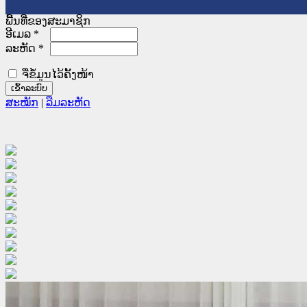
ພື້ນທີ່ຂອງສະມາຊິກ
ອີເມລ
*
ລະຫັດ
*
ຈື່ຂໍ້ມູນໄວ້ຄັ້ງໜ້າ
ສະໝັກ
|
ລືມລະຫັດ