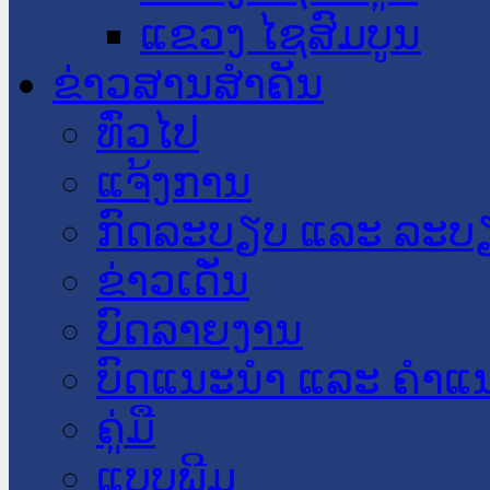
ແຂວງ ໄຊສົມບູນ
ຂ່າວສານສໍາຄັນ
​ທົ່ວ​ໄປ
ແຈ້ງການ
ກົດລະບຽບ ແລະ ລະບ
ຂ່າວເດັ່ນ
ບົດລາຍງານ
ບົດແນະນໍາ ແລະ ຄໍາແ
ຄູ່ມື
ແບບພີມ