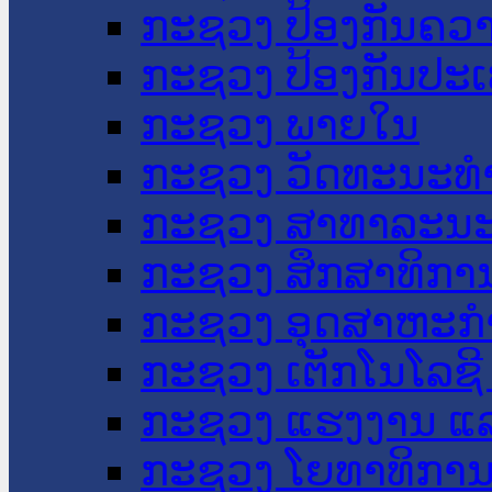
ກະຊວງ ປ້ອງກັນຄວ
ກະຊວງ ປ້ອງກັນປະ
ກະຊວງ ພາຍໃນ
ກະຊວງ ວັດທະນະທຳ
ກະຊວງ ສາທາລະນະ
ກະຊວງ ສຶກສາທິການ
ກະຊວງ ອຸດສາຫະກຳ
ກະຊວງ ເຕັກໂນໂລຊີ
ກະຊວງ ແຮງງານ ແລ
ກະຊວງ ໂຍທາທິການ 