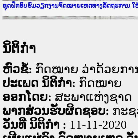
Ministry of Justice Lao PDR
ເຜີຍແຜ່ວັບໄຊຈົດໝາຍເຫດທາງລັດຖະການ ແລະ ແອັບກ
ກະຊວງຍຸຕິທຳ
ຊຸດຝຶກອົບຮົມວຽກງານຈົດໝາຍເຫດທາງລັດຖະການ ໃ
ກອງປະຊຸມທົບທວນຄືນການຈັດຕັ້ງປະຕິບັດວຽກງານຈ
ຝຶກອົບຮົມ ຜູ່ປະສານງານວຽກງານຈົດໝາຍເຫດທາງລັ
ຝຶກອົບຮົມ ຜູ່ປະສານງານວຽກງານຈົດໝາຍເຫດທາງລັດ
ເຜີຍແຜ່ແອັບກົດໝາຍລາວ ແລະ ເວັບໄຊຈົດໝາຍເຫດທ
ເຜີຍແຜ່ແອັບກົດໝາຍລາວ ແລະ ເວັບໄຊຈົດໝາຍເຫດທາ
ຍົກລະດັບວຽກງານຈົດໝາຍເຫດທາງລັດຖະການໃຫ້ຜູ້
ຊຸດຝຶກອົບຮົມວຽກງານຈົດໝາຍເຫດທາງລັດຖະການ ໃ
ນິຕິກໍາ
ຫົວຂໍ້:
ກົດໝາຍ ວ່າດ້ວຍການ
ປະເພດ ນິຕິກໍາ:
ກົດໝາຍ
ອອກໂດຍ:
ສະພາແຫ່ງຊາດ
ພາກສ່ວນຮັບຜິດຊອບ:
ກະຊວ
ວັນທີ່ ນິຕິກໍາ :
11-11-2020