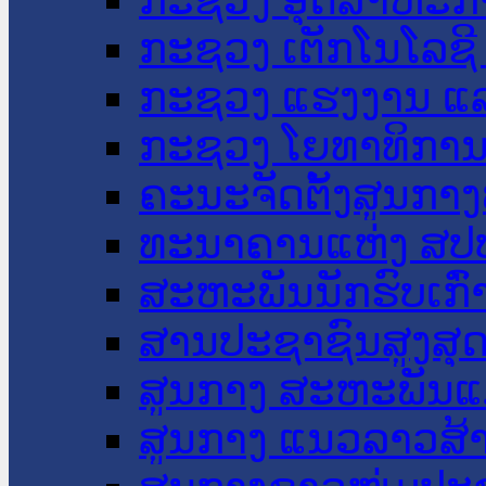
ກະຊວງ ເຕັກໂນໂລຊີ
ກະຊວງ ແຮງງານ ແລ
ກະຊວງ ໂຍທາທິການ 
ຄະນະຈັດຕັ້ງສູນກາງ
ທະນາຄານແຫ່ງ ສປ
ສະຫະພັນນັກຮົບເກົ
ສານປະຊາຊົນສູງສຸ
ສູນກາງ ສະຫະພັນແ
ສູນກາງ ແນວລາວສ້