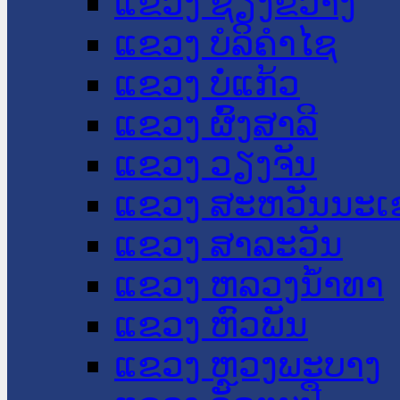
ແຂວງ ຊຽງຂວາງ
ແຂວງ ບໍລິຄໍາໄຊ
ແຂວງ ບໍ່ແກ້ວ
ແຂວງ ຜົ້ງສາລີ
ແຂວງ ວຽງຈັນ
ແຂວງ ສະຫວັນນະເ
ແຂວງ ສາລະວັນ
ແຂວງ ຫລວງນໍ້າທາ
ແຂວງ ຫົວພັນ
ແຂວງ ຫຼວງພະບາງ