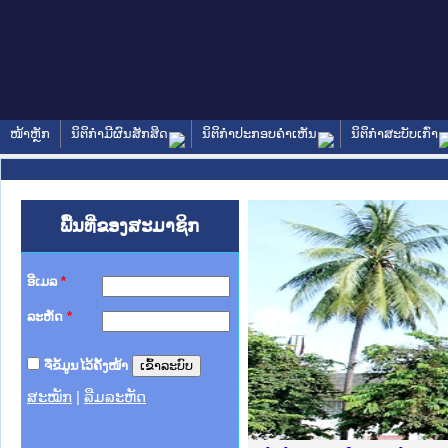
ໜ້າຫຼັກ
ນິຕິກໍາມີຜົນສັກສິດ
ນິຕິກໍາປະກອບຄໍາເຫັນ
ນິຕິກໍາສະບັບເກົ່າ
ພື້ນທີ່ຂອງສະມາຊິກ
ອີເມລ
*
ລະຫັດ
*
ຈື່ຂໍ້ມູນໄວ້ຄັ້ງໜ້າ
ສະໝັກ
|
ລືມລະຫັດ