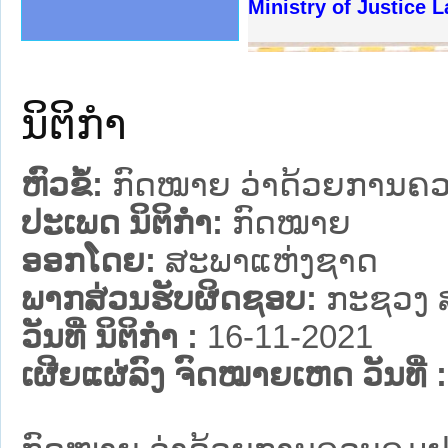
ງລັດຖະການໃຫ້ຜູ້ປະສານງານ
້ງປະຕິບັດວຽກງານຈົດໝາຍເຫດ
ງານຈົດໝາຍເຫດທາງລັດຖະການ
ງານຈົດໝາຍເຫດທາງລັດຖະການ
ລະ ເວັບໄຊຈົດໝາຍເຫດທາງ
ລະ ເວັບໄຊຈົດໝາຍເຫດທາງ
ຍເຫດທາງລັດຖະການ ໃຫ້ຜູ້
ຍເຫດທາງລັດຖະການ ໃຫ້ຜູ້
Ministry of Justice 
ຄານສັນຕິບານປະຊາຊົນ
າຄານຕຳຫຼວດປະຊາຊົນ
ຊາຊົນ ພາກເໜືອ
ຊາຊົນ ພາກກາງ
ພາກເໜືອ
າກກາງ
ຖະການ
າກໃຕ້
ນິຕິກໍາ
ຫົວຂໍ້:
ກົດໝາຍ ວ່າດ້ວຍການຄວບ
ປະເພດ ນິຕິກໍາ:
ກົດໝາຍ
ອອກໂດຍ:
ສະພາແຫ່ງຊາດ
ພາກສ່ວນຮັບຜິດຊອບ:
ກະຊວງ 
ວັນທີ່ ນິຕິກໍາ :
16-11-2021
ເຜີຍແຜ່ລົງ ຈົດໝາຍເຫດ ວັນທີ່ :