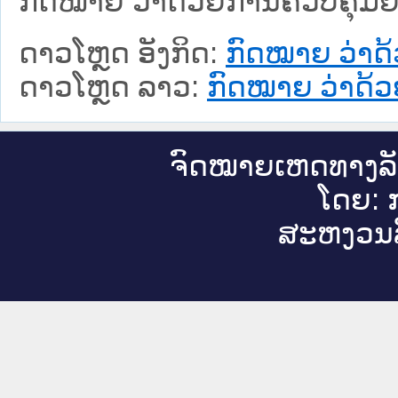
ກົດໝາຍ ວ່າດ້ວຍການຄວບຄຸມຢາສ
ດາວໂຫຼດ ອັງກິດ:
ກົດໝາຍ ວ່າດ
ດາວໂຫຼດ ລາວ:
ກົດໝາຍ ວ່າດ້ວ
ຈົດ​ໝາຍ​ເຫດ​ທາງ​ລ
ໂດຍ: ກ
ສະ​ຫງວນ​ລ