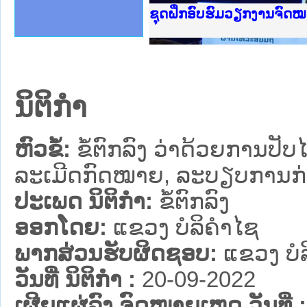
Ministry of Justice Lao
ເຜີຍແຜ່ວັບໄຊຈົດໝາຍເຫດທ
ກະຊວງຍຸຕິທຳ
ຊຸດຝຶກອົບຮົມວຽກງານຈົດ
ກອງປະຊຸມທົບທວນຄືນການຈ
ຝຶກອົບຮົມ ຜູ່ປະສານງານ
ຝຶກອົບຮົມ ຜູ່ປະສານງານ
ເຜີຍແຜ່ແອັບກົດໝາຍລາວ 
ເຜີຍແຜ່ແອັບກົດໝາຍລາວ ແ
ຍົກລະດັບວຽກງານຈົດໝາຍເ
ຊຸດຝຶກອົບຮົມວຽກງານຈົດ
ນິຕິກໍາ
ຫົວຂໍ້:
ຂໍ້ຕົກລົງ ວ່າດ້ວຍການປັ
ລະເມີດກົດໝາຍ, ລະບຽບການກ່ຽ
ປະເພດ ນິຕິກໍາ:
ຂໍ້ຕົກລົງ
ອອກໂດຍ:
ແຂວງ ບໍລິຄໍາໄຊ
ພາກສ່ວນຮັບຜິດຊອບ:
ແຂວງ ບໍລ
ວັນທີ່ ນິຕິກໍາ :
20-09-2022
ເຜີຍແຜ່ລົງ ຈົດໝາຍເຫດ ວັນທີ່ :