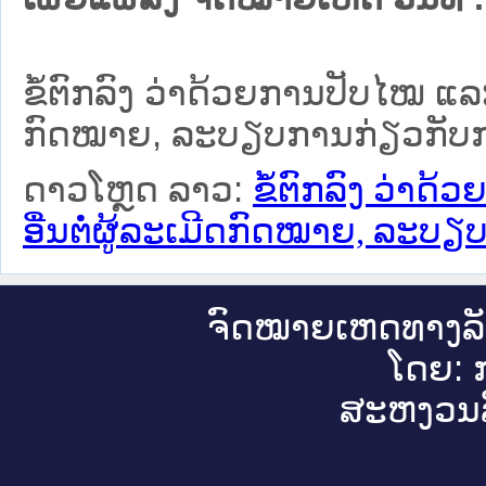
ຂໍ້ຕົກລົງ ວ່າດ້ວຍການປັບໄໝ ແລ
ກົດໝາຍ, ລະບຽບການກ່ຽວກັບກາ
ດາວໂຫຼດ ລາວ:
ຂໍ້ຕົກລົງ ວ່າ
ອື່ນຕໍ່ຜູ້ລະເມີດກົດໝາຍ, ລະບ
ຈົດ​ໝາຍ​ເຫດ​ທາງ​ລ
ໂດຍ: ກ
ສະ​ຫງວນ​ລ