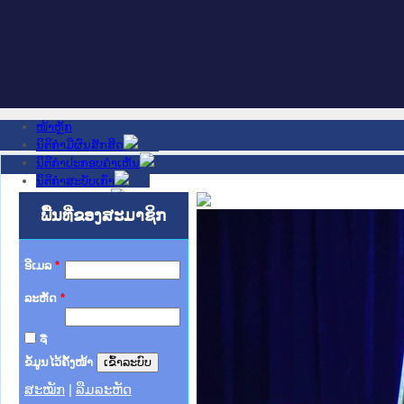
ໜ້າຫຼັກ
ນິຕິກໍາມີຜົນສັກສິດ
ນິຕິກໍາປະກອບຄໍາເຫັນ
ນິຕິກໍາສະບັບເກົ່າ
ຂ່າວສານສໍາຄັນ
ເວັບໄຊອື່ນໆ
ພື້ນທີ່ຂອງສະມາຊິກ
ຕິດຕໍ່ພວກເຮົາ
ກ່ຽວກັບພວກເຮົາ
ຊ່ວຍເຫຼືອ
ອີເມລ
*
ລະຫັດ
*
ຈື່
ຂໍ້ມູນໄວ້ຄັ້ງໜ້າ
ສະໝັກ
|
ລືມລະຫັດ