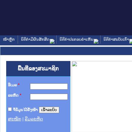
ໜ້າຫຼັກ
ນິຕິກໍາມີຜົນສັກສິດ
ນິຕິກໍາປະກອບຄໍາເຫັນ
ນິຕິກໍາສະບັບເກົ່າ
ພື້ນທີ່ຂອງສະມາຊິກ
ອີເມລ
*
ລະຫັດ
*
ຈື່ຂໍ້ມູນໄວ້ຄັ້ງໜ້າ
ສະໝັກ
|
ລືມລະຫັດ