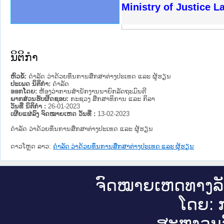
ງລັດຖະການໃຫ້ຜູ້ປະສານງານ
ງປະຕິບັດວຽກງານຈົດໝາຍເຫດ
ານຈົດໝາຍເຫດທາງລັດຖະການ
ານຈົດໝາຍເຫດທາງລັດຖະການ
ະ ເວັບໄຊຈົດໝາຍເຫດທາງ
ະ ເວັບໄຊຈົດໝາຍເຫດທາງ
ເຫດທາງລັດຖະການ ໃຫ້ຜູ້
ເຫດທາງລັດຖະການ ໃຫ້ຜູ້
Ministry of Justice 
ານສັນຕິບານປະຊາຊົນ
ຄານຕຳຫຼວດປະຊາຊົນ
າຊົນ ພາກເໜືອ
ຊາຊົນ ພາກກາງ
າກເໜືອ
າກກາງ
ະການ
າກໃຕ້
ນິຕິກໍາ
ຫົວຂໍ້:
ດຳລັດ ວ່າດ້ວຍທຶນການສຶກສາຕ່າງປະເທດ ແລະ ຜູ້ຮຽນ
ປະເພດ ນິຕິກໍາ:
ດໍາລັດ
ອອກໂດຍ:
ຫ້ອງວ່າການສຳນັກງານນາຍົກລັດຖະມົນຕີ
ພາກສ່ວນຮັບຜິດຊອບ:
ກະຊວງ ສຶກສາທິການ ແລະ ກິລາ
ວັນທີ່ ນິຕິກໍາ :
26-01-2023
ເຜີຍແຜ່ລົງ ຈົດໝາຍເຫດ ວັນທີ່ :
13-02-2023
ດຳລັດ ວ່າດ້ວຍທຶນການສຶກສາຕ່າງປະເທດ ແລະ ຜູ້ຮຽນ
ດາວໂຫຼດ ລາວ:
ດຳລັດ ວ່າດ້ວຍທຶນການສຶກສາຕ່າງປະເທດ ແລະ ຜູ້ຮຽນ
ຈົດ​ໝາຍ​ເຫດ​ທາງ​ລ
ໂດຍ: ກ
ສະ​ຫງວນ​ລ