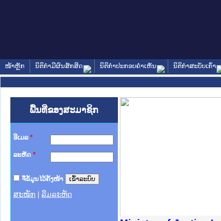
ໜ້າຫຼັກ
ນິຕິກໍາມີຜົນສັກສິດ
ນິຕິກໍາປະກອບຄໍາເຫັນ
ນິຕິກໍາສະບັບເກົ່າ
ພື້ນທີ່ຂອງສະມາຊິກ
ອີເມລ
*
ລະຫັດ
*
ຈື່ຂໍ້ມູນໄວ້ຄັ້ງໜ້າ
ສະໝັກ
|
ລືມລະຫັດ