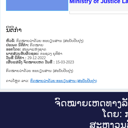
ງລັດຖະການໃຫ້ຜູ້ປະສານງານ
ງປະຕິບັດວຽກງານຈົດໝາຍເຫດ
ານຈົດໝາຍເຫດທາງລັດຖະການ
ານຈົດໝາຍເຫດທາງລັດຖະການ
ະ ເວັບໄຊຈົດໝາຍເຫດທາງ
ະ ເວັບໄຊຈົດໝາຍເຫດທາງ
ເຫດທາງລັດຖະການ ໃຫ້ຜູ້
ເຫດທາງລັດຖະການ ໃຫ້ຜູ້
Ministry of Justice 
ານສັນຕິບານປະຊາຊົນ
ຄານຕຳຫຼວດປະຊາຊົນ
າຊົນ ພາກເໜືອ
ຊາຊົນ ພາກກາງ
າກເໜືອ
າກກາງ
ະການ
າກໃຕ້
ນິຕິກໍາ
ຫົວຂໍ້:
ກົດໝາຍວ່າດ້ວຍ ທະບຽນສານ (ສະບັບປັບປຸງ)
ປະເພດ ນິຕິກໍາ:
ກົດໝາຍ
ອອກໂດຍ:
ສະພາແຫ່ງຊາດ
ພາກສ່ວນຮັບຜິດຊອບ:
ກະຊວງ ຍຸຕິທໍາ
ວັນທີ່ ນິຕິກໍາ :
29-12-2022
ເຜີຍແຜ່ລົງ ຈົດໝາຍເຫດ ວັນທີ່ :
15-03-2023
ກົດໝາຍວ່າດ້ວຍ ທະບຽນສານ (ສະບັບປັບປຸງ)
ດາວໂຫຼດ ລາວ:
ກົດໝາຍວ່າດ້ວຍ ທະບຽນສານ (ສະບັບປັບປຸງ)
ຈົດ​ໝາຍ​ເຫດ​ທາງ​ລ
ໂດຍ: ກ
ສະ​ຫງວນ​ລ