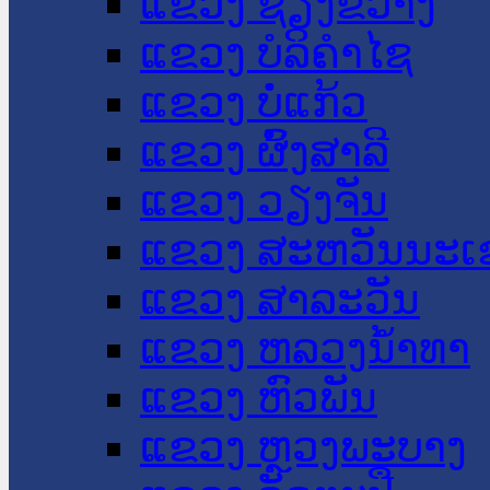
ແຂວງ ຊຽງຂວາງ
ແຂວງ ບໍລິຄໍາໄຊ
ແຂວງ ບໍ່ແກ້ວ
ແຂວງ ຜົ້ງສາລີ
ແຂວງ ວຽງຈັນ
ແຂວງ ສະຫວັນນະເ
ແຂວງ ສາລະວັນ
ແຂວງ ຫລວງນໍ້າທາ
ແຂວງ ຫົວພັນ
ແຂວງ ຫຼວງພະບາງ