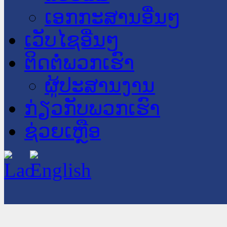
ເອກກະສານອື່ນໆ
ເວັບໄຊອື່ນໆ
ຕິດຕໍ່ພວກເຮົາ
ຜູ້ປະສານງານ
ກ່ຽວກັບພວກເຮົາ
ຊ່ວຍເຫຼືອ