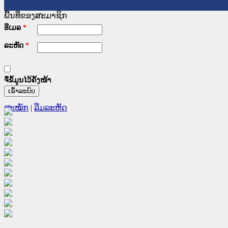
ພື້ນທີ່ຂອງສະມາຊິກ
ອີເມລ
*
ລະຫັດ
*
ຈື່ຂໍ້ມູນໄວ້ຄັ້ງໜ້າ
ສະໝັກ
|
ລືມລະຫັດ