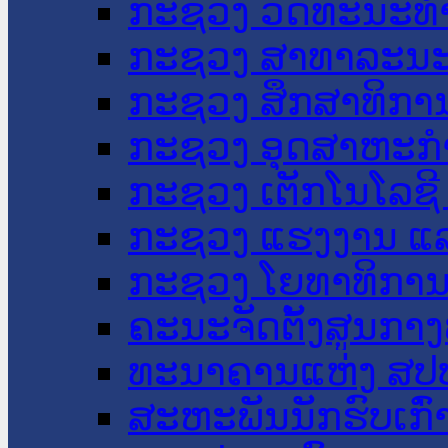
ກະຊວງ ວັດທະນະທຳ
ກະຊວງ ສາທາລະນະ
ກະຊວງ ສຶກສາທິການ
ກະຊວງ ອຸດສາຫະກຳ
ກະຊວງ ເຕັກໂນໂລຊີ
ກະຊວງ ແຮງງານ ແລ
ກະຊວງ ໂຍທາທິການ 
ຄະນະຈັດຕັ້ງສູນກາງ
ທະນາຄານແຫ່ງ ສປ
ສະຫະພັນນັກຮົບເກົ