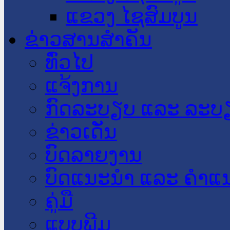
ແຂວງ ໄຊສົມບູນ
ຂ່າວສານສໍາຄັນ
​ທົ່ວ​ໄປ
ແຈ້ງການ
ກົດລະບຽບ ແລະ ລະບ
ຂ່າວເດັ່ນ
ບົດລາຍງານ
ບົດແນະນໍາ ແລະ ຄໍາແ
ຄູ່ມື
ແບບພີມ