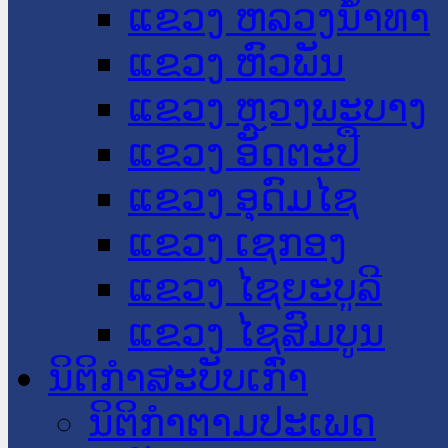
ແຂວງ ຫລວງນໍ້າທາ
ແຂວງ ຫົວພັນ
ແຂວງ ຫຼວງພະບາງ
ແຂວງ ອັດຕະປື
ແຂວງ ອຸດົມໄຊ
ແຂວງ ເຊກອງ
ແຂວງ ໄຊຍະບູລີ
ແຂວງ ໄຊສົມບູນ
ນິຕິກໍາສະບັບເກົ່າ
ນິຕິກຳຕາມປະເພດ