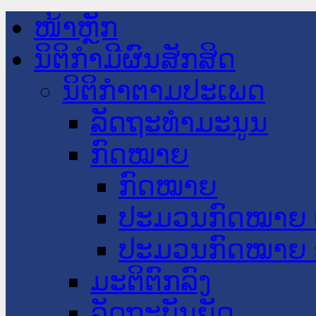
ໜ້າຫຼັກ
ນິຕິກໍາມີຜົນສັກສິດ
ນິຕິກໍາຕາມປະເພດ
ລັດຖະທໍາມະນູນ
ກົດໝາຍ
ກົດໝາຍ
ປະມວນກົດໝາຍ 
ປະມວນກົດໝາຍ 
ມະຕິຕົກລົງ
ລັດຖະບັນຍັດ