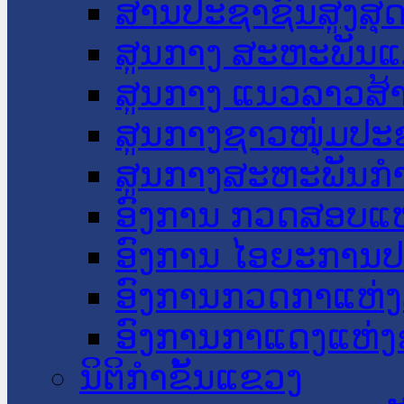
ສານປະຊາຊົນສູງສຸ
ສູນກາງ ສະຫະພັນແ
ສູນກາງ ແນວລາວສ້
ສູນກາງຊາວໜຸ່ມປະ
ສູນກາງສະຫະພັນກ
ອົງການ ກວດສອບແຫ
ອົງການ ໄອຍະການປ
ອົງການກວດກາແຫ່ງ
ອົງການກາແດງແຫ່
ນິຕິກໍາຂັ້ນແຂວງ