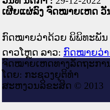
ວັນທີ່ ນິຕິກໍາ :
29-12-2022
ເຜີຍແຜ່ລົງ ຈົດໝາຍເຫດ ວັນທ
ກົດໝາຍວ່າດ້ວຍ ພິພິທະພັນ
ດາວໂຫຼດ ລາວ:
ກົດໝາຍວ່າດ
ຈົດ​ໝາຍ​ເຫດ​ທາງ​ລັດ​ຖະ​ກາ
ໂດຍ: ກະ​ຊວງຍຸ​ຕິ​ທຳ
ສະ​ຫງວນ​ລິ​ຂະ​ສິດ © 2013