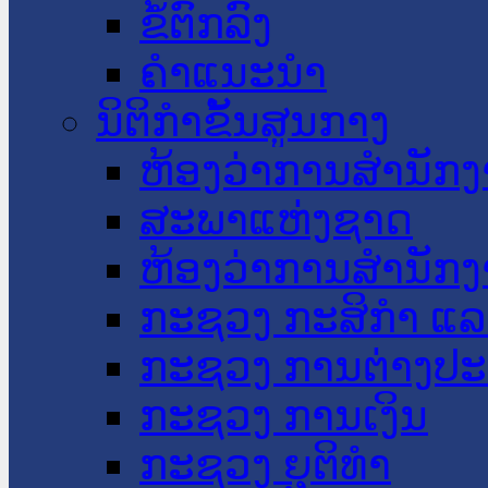
ຂໍ້ຕົກລົງ
ຄໍາແນະນໍາ
ນິຕິກໍາຂັ້ນສູນກາງ
ຫ້ອງວ່າການສໍານັ
ສະພາແຫ່ງຊາດ
ຫ້ອງວ່າການສຳນັກງ
ກະຊວງ ກະສິກຳ ແລະ
ກະຊວງ ການຕ່າງປ
ກະຊວງ ການເງິນ
ກະຊວງ ຍຸຕິທໍາ