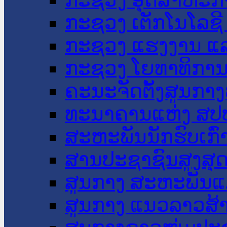
ກະຊວງ ເຕັກໂນໂລຊີ
ກະຊວງ ແຮງງານ ແລ
ກະຊວງ ໂຍທາທິການ 
ຄະນະຈັດຕັ້ງສູນກາງ
ທະນາຄານແຫ່ງ ສປ
ສະຫະພັນນັກຮົບເກົ
ສານປະຊາຊົນສູງສຸ
ສູນກາງ ສະຫະພັນແ
ສູນກາງ ແນວລາວສ້