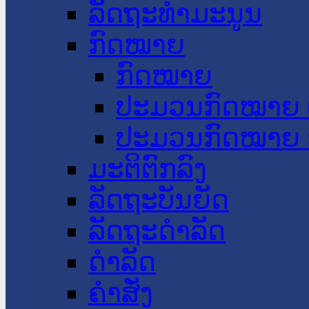
ລັດຖະທໍາມະນູນ
ກົດໝາຍ
ກົດໝາຍ
ປະມວນກົດໝາຍ 
ປະມວນກົດໝາຍ 
ມະຕິຕົກລົງ
ລັດຖະບັນຍັດ
ລັດຖະດໍາລັດ
ດໍາລັດ
ຄໍາສັ່ງ