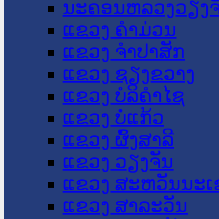
ນະ​ຄອນ​ຫລວງວຽງຈ
ແຂວງ ຄໍາມ່ວນ
ແຂວງ ຈໍາປາສັກ
ແຂວງ ຊຽງຂວາງ
ແຂວງ ບໍລິຄໍາໄຊ
ແຂວງ ບໍ່ແກ້ວ
ແຂວງ ຜົ້ງສາລີ
ແຂວງ ວຽງຈັນ
ແຂວງ ສະຫວັນນະເ
ແຂວງ ສາລະວັນ