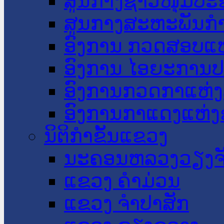
ສູນກາງຊາວໜຸ່ມປະ
ສູນກາງສະຫະພັນກ
ອົງການ ກວດສອບແຫ
ອົງການ ໄອຍະການປ
ອົງການກວດກາແຫ່ງ
ອົງການກາແດງແຫ່
ນິຕິກໍາຂັ້ນແຂວງ
ນະ​ຄອນ​ຫລວງວຽງຈ
ແຂວງ ຄໍາມ່ວນ
ແຂວງ ຈໍາປາສັກ