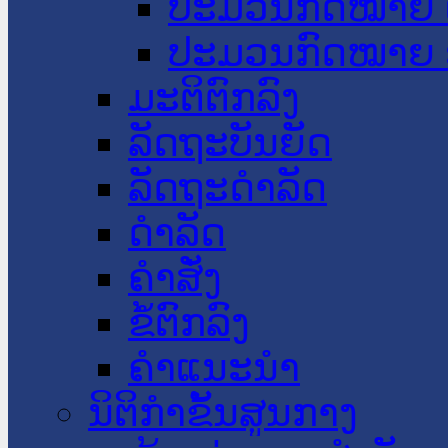
ປະມວນກົດໝາຍ 
ປະມວນກົດໝາຍ 
ມະຕິຕົກລົງ
ລັດຖະບັນຍັດ
ລັດຖະດໍາລັດ
ດໍາລັດ
ຄໍາສັ່ງ
ຂໍ້ຕົກລົງ
ຄໍາແນະນໍາ
ນິຕິກຳຂັ້ນສູນກາງ