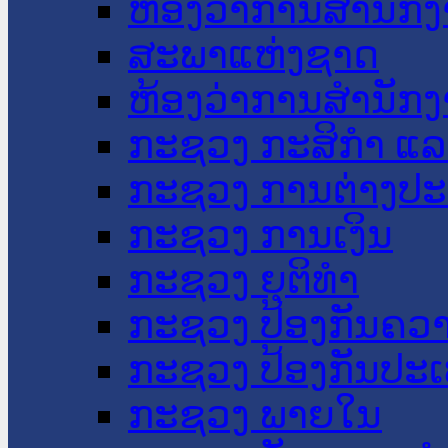
ຫ້ອງວ່າການສໍານັ
ສະພາແຫ່ງຊາດ
ຫ້ອງວ່າການສຳນັກງ
ກະຊວງ ກະສິກຳ ແລະ
ກະຊວງ ການຕ່າງປ
ກະຊວງ ການເງິນ
ກະຊວງ ຍຸຕິທໍາ
ກະຊວງ ປ້ອງກັນຄວ
ກະຊວງ ປ້ອງກັນປະ
ກະຊວງ ພາຍໃນ