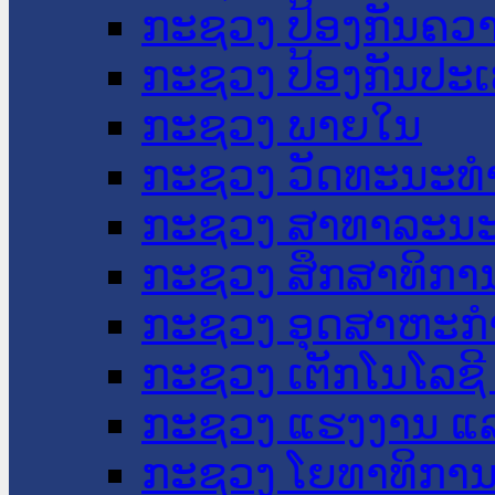
ກະຊວງ ປ້ອງກັນຄວ
ກະຊວງ ປ້ອງກັນປະ
ກະຊວງ ພາຍໃນ
ກະຊວງ ວັດທະນະທຳ
ກະຊວງ ສາທາລະນະ
ກະຊວງ ສຶກສາທິການ
ກະຊວງ ອຸດສາຫະກຳ
ກະຊວງ ເຕັກໂນໂລຊີ
ກະຊວງ ແຮງງານ ແລ
ກະຊວງ ໂຍທາທິການ 