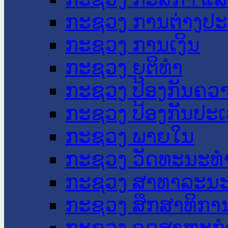
ກະຊວງ ການຕ່າງປ
ກະຊວງ ການເງິນ
ກະຊວງ ຍຸຕິທໍາ
ກະຊວງ ປ້ອງກັນຄວ
ກະຊວງ ປ້ອງກັນປະ
ກະຊວງ ພາຍໃນ
ກະຊວງ ວັດທະນະທຳ
ກະຊວງ ສາທາລະນະ
ກະຊວງ ສຶກສາທິການ
ກະຊວງ ອຸດສາຫະກຳ