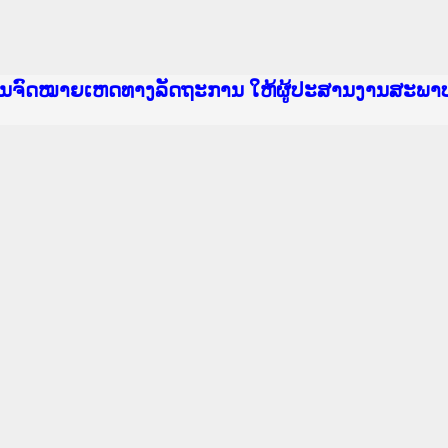
e Lao PDR
າຍເຫດທາງລັດຖະການ ແລະ ແອັບກົດໝາຍລາວ ທີ່ ສະຖາບ
ງານຈົດໝາຍເຫດທາງລັດຖະການ ໃຫ້ຜູ້ປະສານງານສະພາ
ນການຈັດຕັ້ງປະຕິບັດວຽກງານຈົດໝາຍເຫດທາງລັດຖະກ
ານງານວຽກງານຈົດໝາຍເຫດທາງລັດຖະການ ສຳລັບ ພາກກ
ານງານວຽກງານຈົດໝາຍເຫດທາງລັດຖະການ ສຳລັບ ພາກໃຕ
ຍລາວ ແລະ ເວັບໄຊຈົດໝາຍເຫດທາງລັດຖະການ ທີ່ ວິ
ຍລາວ ແລະ ເວັບໄຊຈົດໝາຍເຫດທາງລັດຖະການ ທີ່ ວິທ
ົດໝາຍເຫດທາງລັດຖະການໃຫ້ຜູ້ປະສານງານຂັ້ນແຂວງພ
ງານຈົດໝາຍເຫດທາງລັດຖະການ ໃຫ້ຜູ້ປະສານງານສະພາ