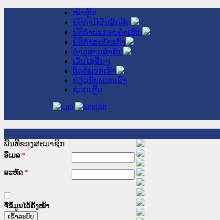
ໜ້າຫຼັກ
ນິຕິກໍາມີຜົນສັກສິດ
ນິຕິກໍາປະກອບຄໍາເຫັນ
ນິຕິກໍາສະບັບເກົ່າ
ຂ່າວສານສໍາຄັນ
ເວັບໄຊອື່ນໆ
ຕິດຕໍ່ພວກເຮົາ
ກ່ຽວກັບພວກເຮົາ
ຊ່ວຍເຫຼືອ
ພື້ນທີ່ຂອງສະມາຊິກ
ອີເມລ
*
ລະຫັດ
*
ຈື່ຂໍ້ມູນໄວ້ຄັ້ງໜ້າ