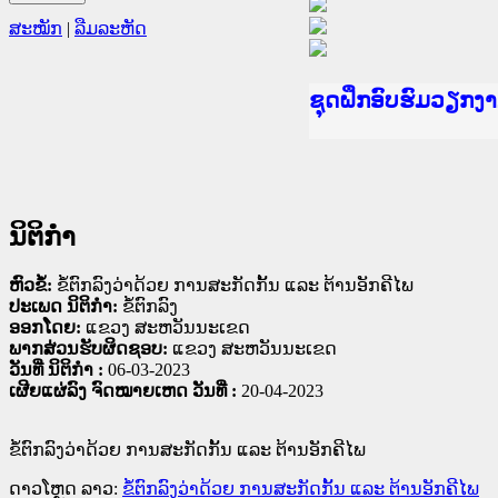
ສະໝັກ
|
ລືມລະຫັດ
Ministry of Justic
ເຜີຍແຜ່ວັບໄຊຈົດໝ
ກະຊວງຍຸຕິທຳ
ຊຸດຝຶກອົບຮົມວຽກ
ກອງປະຊຸມທົບທວນຄື
ຝຶກອົບຮົມ ຜູ່ປະສ
ຝຶກອົບຮົມ ຜູ່ປະສ
ເຜີຍແຜ່ແອັບກົດໝາ
ເຜີຍແຜ່ແອັບກົດໝາ
ຍົກລະດັບວຽກງານຈ
ຊຸດຝຶກອົບຮົມວຽກ
ນິຕິກໍາ
ຫົວຂໍ້:
ຂໍ້ຕົກລົງວ່າດ້ວຍ ການສະກັດກັ້ນ ແລະ ຕ້ານອັກຄີໄພ
ປະເພດ ນິຕິກໍາ:
ຂໍ້ຕົກລົງ
ອອກໂດຍ:
ແຂວງ ສະຫວັນນະເຂດ
ພາກສ່ວນຮັບຜິດຊອບ:
ແຂວງ ສະຫວັນນະເຂດ
ວັນທີ່ ນິຕິກໍາ :
06-03-2023
ເຜີຍແຜ່ລົງ ຈົດໝາຍເຫດ ວັນທີ່ :
20-04-2023
ຂໍ້ຕົກລົງວ່າດ້ວຍ ການສະກັດກັ້ນ ແລະ ຕ້ານອັກຄີໄພ
ດາວໂຫຼດ ລາວ:
ຂໍ້ຕົກລົງວ່າດ້ວຍ ການສະກັດກັ້ນ ແລະ ຕ້ານອັກຄີໄພ