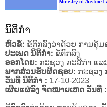
ງລັດຖະການໃຫ້ຜູ້ປະສານງານ
້ງປະຕິບັດວຽກງານຈົດໝາຍເຫດ
ງານຈົດໝາຍເຫດທາງລັດຖະການ
ງານຈົດໝາຍເຫດທາງລັດຖະການ
ລະ ເວັບໄຊຈົດໝາຍເຫດທາງ
ລະ ເວັບໄຊຈົດໝາຍເຫດທາງ
ຍເຫດທາງລັດຖະການ ໃຫ້ຜູ້
ຍເຫດທາງລັດຖະການ ໃຫ້ຜູ້
Ministry of Justice 
ຄານສັນຕິບານປະຊາຊົນ
າຄານຕຳຫຼວດປະຊາຊົນ
ຊາຊົນ ພາກເໜືອ
ຊາຊົນ ພາກກາງ
ພາກເໜືອ
າກກາງ
ຖະການ
າກໃຕ້
ນິຕິກໍາ
ຫົວຂໍ້:
ຂໍ້ຕົກລົງວ່າດ້ວຍ ການຄຸ
ປະເພດ ນິຕິກໍາ:
ຂໍ້ຕົກລົງ
ອອກໂດຍ:
ກະຊວງ ກະສິກຳ ແລະ
ພາກສ່ວນຮັບຜິດຊອບ:
ກະຊວງ ກ
ວັນທີ່ ນິຕິກໍາ :
17-10-2023
ເຜີຍແຜ່ລົງ ຈົດໝາຍເຫດ ວັນທີ່ :