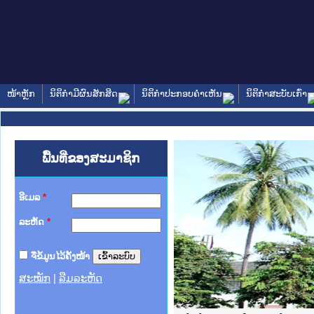
ໜ້າຫຼັກ
ນິຕິກໍາມີຜົນສັກສິດ
ນິຕິກໍາປະກອບຄໍາເຫັນ
ນິຕິກໍາສະບັບເກົ່າ
ພື້ນທີ່ຂອງສະມາຊິກ
ອີເມລ
*
ລະຫັດ
*
ຈື່ຂໍ້ມູນໄວ້ຄັ້ງໜ້າ
ສະໝັກ
|
ລືມລະຫັດ