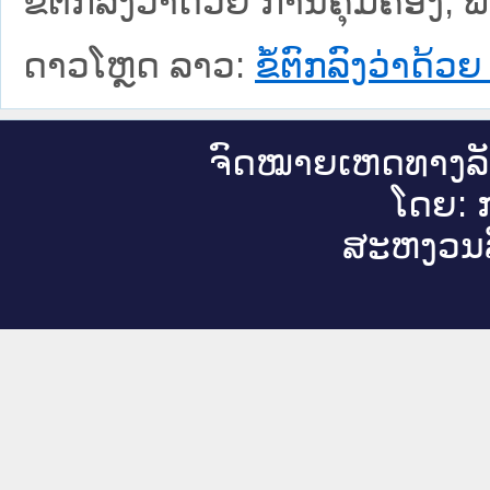
ຂໍ້ຕົກລົງວ່າດ້ວຍ ການຄຸ້ມຄອງ
ດາວໂຫຼດ ລາວ:
ຂໍ້ຕົກລົງວ່າດ້
ຈົດ​ໝາຍ​ເຫດ​ທາງ​ລ
ໂດຍ: ກ
ສະ​ຫງວນ​ລ