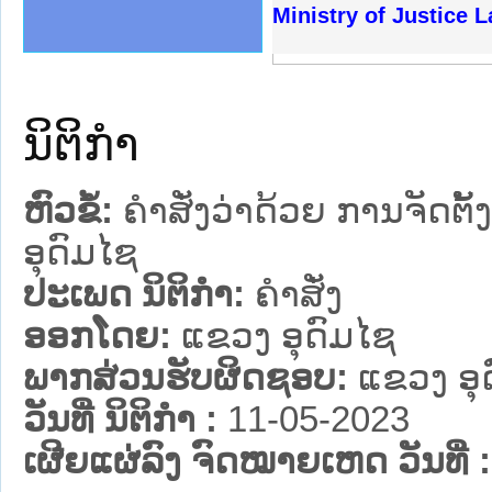
ງລັດຖະການໃຫ້ຜູ້ປະສານງານ
້ງປະຕິບັດວຽກງານຈົດໝາຍເຫດ
ງານຈົດໝາຍເຫດທາງລັດຖະການ
ງານຈົດໝາຍເຫດທາງລັດຖະການ
ລະ ເວັບໄຊຈົດໝາຍເຫດທາງ
ລະ ເວັບໄຊຈົດໝາຍເຫດທາງ
ຍເຫດທາງລັດຖະການ ໃຫ້ຜູ້
ຍເຫດທາງລັດຖະການ ໃຫ້ຜູ້
Ministry of Justice 
ຄານສັນຕິບານປະຊາຊົນ
າຄານຕຳຫຼວດປະຊາຊົນ
ຊາຊົນ ພາກເໜືອ
ຊາຊົນ ພາກກາງ
ພາກເໜືອ
າກກາງ
ຖະການ
າກໃຕ້
ນິຕິກໍາ
ຫົວຂໍ້:
ຄຳສັ່ງວ່າດ້ວຍ ການຈັດຕ
ອຸດົມໄຊ
ປະເພດ ນິຕິກໍາ:
ຄໍາສັ່ງ
ອອກໂດຍ:
ແຂວງ ອຸດົມໄຊ
ພາກສ່ວນຮັບຜິດຊອບ:
ແຂວງ ອຸ
ວັນທີ່ ນິຕິກໍາ :
11-05-2023
ເຜີຍແຜ່ລົງ ຈົດໝາຍເຫດ ວັນທີ່ :