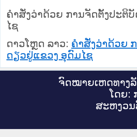
ຄຳສັ່ງວ່າດ້ວຍ ການຈັດຕັ້ງປະຕິ
ໄຊ
ດາວໂຫຼດ ລາວ:
ຄຳສັ່ງວ່າດ້ວຍ 
ດຽວຢູ່ແຂວງ ອຸດົມໄຊ
ຈົດ​ໝາຍ​ເຫດ​ທາງ​ລ
ໂດຍ: ກ
ສະ​ຫງວນ​ລ