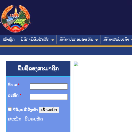
ໜ້າຫຼັກ
ນິຕິກໍາມີຜົນສັກສິດ
ນິຕິກໍາປະກອບຄໍາເຫັນ
ນິຕິກໍາສະບັບເກົ່າ
ພື້ນທີ່ຂອງສະມາຊິກ
ອີເມລ
*
ລະຫັດ
*
ຈື່ຂໍ້ມູນໄວ້ຄັ້ງໜ້າ
ສະໝັກ
|
ລືມລະຫັດ