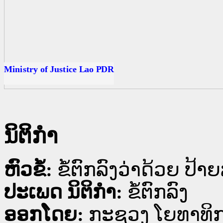
ນ
ດ
Ministry of Justice Lao PDR
ນິຕິກໍາ
ຫົວຂໍ້:
ຂໍ້ຕົກລົງວ່າດ້ວຍ ປ້
ປະເພດ ນິຕິກໍາ:
ຂໍ້ຕົກລົງ
ອອກໂດຍ:
ກະຊວງ ໂຍທາທິກາ