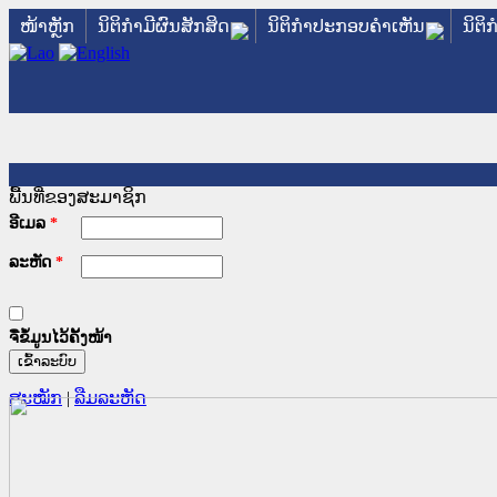
ໜ້າຫຼັກ
ນິຕິກໍາມີຜົນສັກສິດ
ນິຕິກໍາປະກອບຄໍາເຫັນ
ນິຕິ
ພື້ນທີ່ຂອງສະມາຊິກ
ອີເມລ
*
ລະຫັດ
*
ຈື່ຂໍ້ມູນໄວ້ຄັ້ງໜ້າ
ສະໝັກ
|
ລືມລະຫັດ