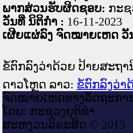
ພາກສ່ວນຮັບຜິດຊອບ:
ກະຊວ
ວັນທີ່ ນິຕິກໍາ :
16-11-2023
ເຜີຍແຜ່ລົງ ຈົດໝາຍເຫດ ວັນທ
ຂໍ້ຕົກລົງວ່າດ້ວຍ ປ້າຍສະຖາ
ດາວໂຫຼດ ລາວ:
ຂໍ້ຕົກລົງວ່
ຈົດ​ໝາຍ​ເຫດ​ທາງ​ລັດ​ຖະ​ກາ
ໂດຍ: ກະ​ຊວງຍຸ​ຕິ​ທຳ
ສະ​ຫງວນ​ລິ​ຂະ​ສິດ © 2013