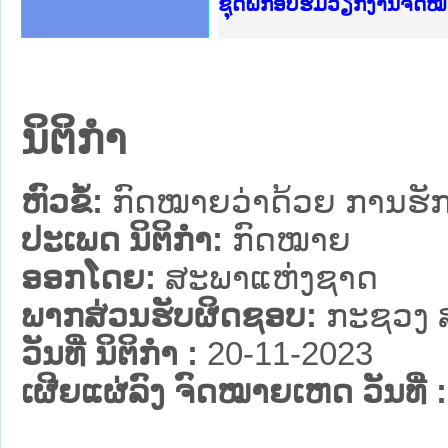
Ministry of Justice Lao
ເຜີຍແຜ່ວັບໄຊຈົດໝາຍເຫດທ
ກະຊວງຍຸຕິທຳ
ຊຸດຝຶກອົບຮົມວຽກງານຈົດ
ກອງປະຊຸມທົບທວນຄືນການຈ
ຝຶກອົບຮົມ ຜູ່ປະສານງານ
ຝຶກອົບຮົມ ຜູ່ປະສານງານ
ເຜີຍແຜ່ແອັບກົດໝາຍລາວ 
ເຜີຍແຜ່ແອັບກົດໝາຍລາວ ແ
ຍົກລະດັບວຽກງານຈົດໝາຍເ
ຊຸດຝຶກອົບຮົມວຽກງານຈົດ
ນິຕິກໍາ
ຫົວຂໍ້:
ກົດໝາຍວ່າດ້ວຍ ການຮັກ
ປະເພດ ນິຕິກໍາ:
ກົດໝາຍ
ອອກໂດຍ:
ສະພາແຫ່ງຊາດ
ພາກສ່ວນຮັບຜິດຊອບ:
ກະຊວງ 
ວັນທີ່ ນິຕິກໍາ :
20-11-2023
ເຜີຍແຜ່ລົງ ຈົດໝາຍເຫດ ວັນທີ່ :