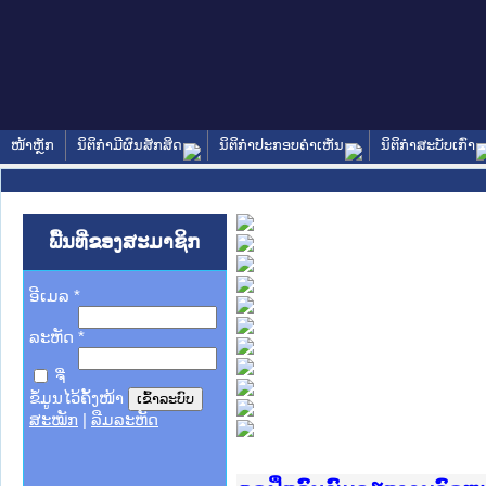
ໜ້າຫຼັກ
ນິຕິກໍາມີຜົນສັກສິດ
ນິຕິກໍາປະກອບຄໍາເຫັນ
ນິຕິກໍາສະບັບເກົ່າ
ພື້ນທີ່ຂອງສະມາຊິກ
ອີເມລ
*
ລະຫັດ
*
ຈື່
ຂໍ້ມູນໄວ້ຄັ້ງໜ້າ
ສະໝັກ
|
ລືມລະຫັດ