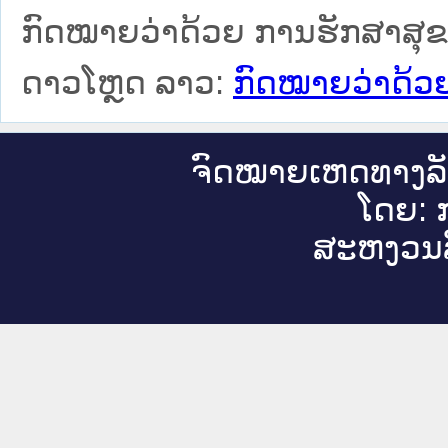
ກົດໝາຍວ່າດ້ວຍ ການຮັກສາສຸຂະ
ດາວໂຫຼດ ລາວ:
ກົດໝາຍວ່າດ້ວຍ
ຈົດ​ໝາຍ​ເຫດ​ທາງ​ລ
ໂດຍ: ກ
ສະ​ຫງວນ​ລ