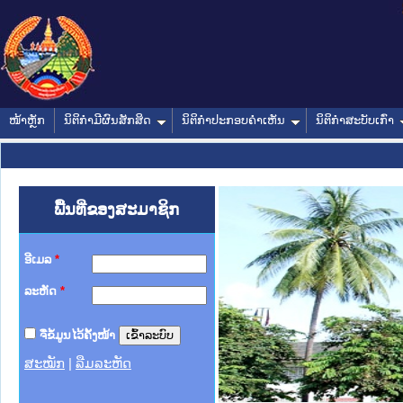
ໜ້າຫຼັກ
ນິຕິກໍາມີຜົນສັກສິດ
ນິຕິກໍາປະກອບຄໍາເຫັນ
ນິຕິກໍາສະບັບເກົ່າ
ພື້ນທີ່ຂອງສະມາຊິກ
ອີເມລ
*
ລະຫັດ
*
ຈື່ຂໍ້ມູນໄວ້ຄັ້ງໜ້າ
ສະໝັກ
|
ລືມລະຫັດ