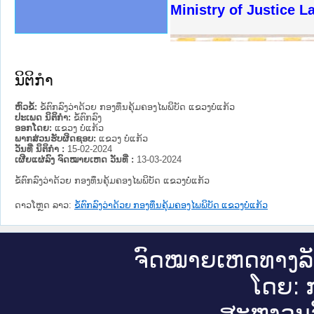
ງລັດຖະການໃຫ້ຜູ້ປະສານງານ
ງປະຕິບັດວຽກງານຈົດໝາຍເຫດ
ານຈົດໝາຍເຫດທາງລັດຖະການ
ານຈົດໝາຍເຫດທາງລັດຖະການ
ະ ເວັບໄຊຈົດໝາຍເຫດທາງ
ະ ເວັບໄຊຈົດໝາຍເຫດທາງ
ເຫດທາງລັດຖະການ ໃຫ້ຜູ້
ເຫດທາງລັດຖະການ ໃຫ້ຜູ້
Ministry of Justice 
ານສັນຕິບານປະຊາຊົນ
ຄານຕຳຫຼວດປະຊາຊົນ
າຊົນ ພາກເໜືອ
ຊາຊົນ ພາກກາງ
າກເໜືອ
າກກາງ
ະການ
າກໃຕ້
ນິຕິກໍາ
ຫົວຂໍ້:
ຂໍ້ຕົກລົງວ່າດ້ວຍ ກອງທຶນຄຸ້ມຄອງໄພພິບັດ ແຂວງບໍ່ແກ້ວ
ປະເພດ ນິຕິກໍາ:
ຂໍ້ຕົກລົງ
ອອກໂດຍ:
ແຂວງ ບໍ່ແກ້ວ
ພາກສ່ວນຮັບຜິດຊອບ:
ແຂວງ ບໍ່ແກ້ວ
ວັນທີ່ ນິຕິກໍາ :
15-02-2024
ເຜີຍແຜ່ລົງ ຈົດໝາຍເຫດ ວັນທີ່ :
13-03-2024
ຂໍ້ຕົກລົງວ່າດ້ວຍ ກອງທຶນຄຸ້ມຄອງໄພພິບັດ ແຂວງບໍ່ແກ້ວ
ດາວໂຫຼດ ລາວ:
ຂໍ້ຕົກລົງວ່າດ້ວຍ ກອງທຶນຄຸ້ມຄອງໄພພິບັດ ແຂວງບໍ່ແກ້ວ
ຈົດ​ໝາຍ​ເຫດ​ທາງ​ລ
ໂດຍ: ກ
ສະ​ຫງວນ​ລ