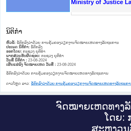
ງລັດຖະການໃຫ້ຜູ້ປະສານງານ
ງປະຕິບັດວຽກງານຈົດໝາຍເຫດ
ານຈົດໝາຍເຫດທາງລັດຖະການ
ານຈົດໝາຍເຫດທາງລັດຖະການ
ະ ເວັບໄຊຈົດໝາຍເຫດທາງ
ະ ເວັບໄຊຈົດໝາຍເຫດທາງ
ເຫດທາງລັດຖະການ ໃຫ້ຜູ້
ເຫດທາງລັດຖະການ ໃຫ້ຜູ້
Ministry of Justice 
ານສັນຕິບານປະຊາຊົນ
ຄານຕຳຫຼວດປະຊາຊົນ
າຊົນ ພາກເໜືອ
ຊາຊົນ ພາກກາງ
າກເໜືອ
າກກາງ
ະການ
າກໃຕ້
ນິຕິກໍາ
ຫົວຂໍ້:
ຂໍ້ຕົກລົງວ່າດ້ວຍ ການຄຸ້ມຄອງວຽກງານຈົດໝາຍເຫດທາງລັດຖະການ
ປະເພດ ນິຕິກໍາ:
ຂໍ້ຕົກລົງ
ອອກໂດຍ:
ກະຊວງ ຍຸຕິທໍາ
ພາກສ່ວນຮັບຜິດຊອບ:
ກະຊວງ ຍຸຕິທໍາ
ວັນທີ່ ນິຕິກໍາ :
23-08-2024
ເຜີຍແຜ່ລົງ ຈົດໝາຍເຫດ ວັນທີ່ :
23-08-2024
ຂໍ້ຕົກລົງວ່າດ້ວຍ ການຄຸ້ມຄອງວຽກງານຈົດໝາຍເຫດທາງລັດຖະການ
ດາວໂຫຼດ ລາວ:
ຂໍ້ຕົກລົງວ່າດ້ວຍ ການຄຸ້ມຄອງວຽກງານຈົດໝາຍເຫດທາງລັດຖະກ
ຈົດ​ໝາຍ​ເຫດ​ທາງ​ລ
ໂດຍ: ກ
ສະ​ຫງວນ​ລ