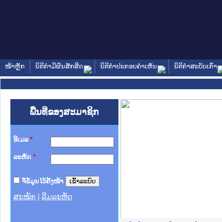
ໜ້າຫຼັກ
ນິຕິກໍາມີຜົນສັກສິດ
ນິຕິກໍາປະກອບຄໍາເຫັນ
ນິຕິກໍາສະບັບເກົ່າ
ພື້ນທີ່ຂອງສະມາຊິກ
ອີເມລ
*
ລະຫັດ
*
ຈື່ຂໍ້ມູນໄວ້ຄັ້ງໜ້າ
ສະໝັກ
|
ລືມລະຫັດ