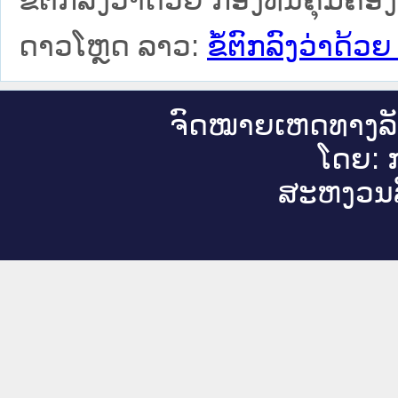
ຂໍ້ຕົກລົງວ່າດ້ວຍ ກອງທຶນຄຸ້ມຄ
ດາວໂຫຼດ ລາວ:
ຂໍ້ຕົກລົງວ່າດ້
ຈົດ​ໝາຍ​ເຫດ​ທາງ​ລ
ໂດຍ: ກ
ສະ​ຫງວນ​ລ