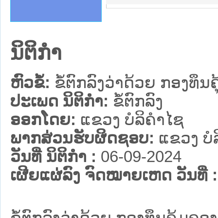
ຄານສັນຕິບານປະຊາຊົນ
າຄານຕຳຫຼວດປະຊາຊົນ
ຊາຊົນ ພາກເໜືອ
ຊາຊົນ ພາກກາງ
ພາກເໜືອ
າກກາງ
ຖະການ
າກໃຕ້
ນິຕິກໍາ
ຫົວຂໍ້:
ຂໍ້ຕົກລົງວ່າດ້ວຍ ກອງທຶ
ປະເພດ ນິຕິກໍາ:
ຂໍ້ຕົກລົງ
ອອກໂດຍ:
ແຂວງ ບໍລິຄໍາໄຊ
ພາກສ່ວນຮັບຜິດຊອບ:
ແຂວງ ບໍລ
ວັນທີ່ ນິຕິກໍາ :
06-09-2024
ເຜີຍແຜ່ລົງ ຈົດໝາຍເຫດ ວັນທີ່ :