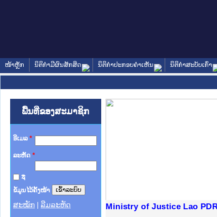
ໜ້າຫຼັກ
ນິຕິກໍາມີຜົນສັກສິດ
ນິຕິກໍາປະກອບຄໍາເຫັນ
ນິຕິກໍາສະບັບເກົ່າ
ພື້ນທີ່ຂອງສະມາຊິກ
ອີເມລ
*
ລະຫັດ
*
ຈື່
ຂໍ້ມູນໄວ້ຄັ້ງໜ້າ
ສະໝັກ
|
ລືມລະຫັດ
ງລັດຖະການໃຫ້ຜູ້ປະສານງານ
້ງປະຕິບັດວຽກງານຈົດໝາຍເຫດ
ງານຈົດໝາຍເຫດທາງລັດຖະການ
ງານຈົດໝາຍເຫດທາງລັດຖະການ
ລະ ເວັບໄຊຈົດໝາຍເຫດທາງ
ລະ ເວັບໄຊຈົດໝາຍເຫດທາງ
ຍເຫດທາງລັດຖະການ ໃຫ້ຜູ້
ຍເຫດທາງລັດຖະການ ໃຫ້ຜູ້
Ministry of Justice Lao PD