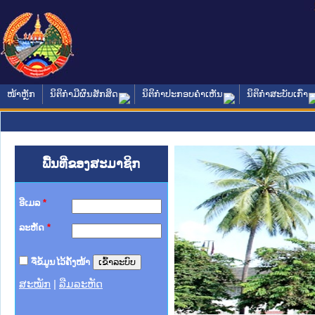
ໜ້າຫຼັກ
ນິຕິກໍາມີຜົນສັກສິດ
ນິຕິກໍາປະກອບຄໍາເຫັນ
ນິຕິກໍາສະບັບເກົ່າ
ພື້ນທີ່ຂອງສະມາຊິກ
ອີເມລ
*
ລະຫັດ
*
ຈື່ຂໍ້ມູນໄວ້ຄັ້ງໜ້າ
ສະໝັກ
|
ລືມລະຫັດ