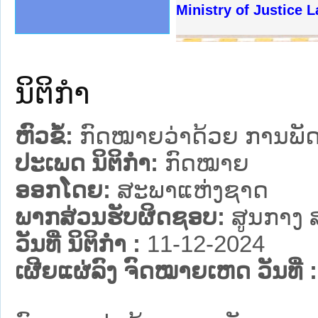
ງລັດຖະການໃຫ້ຜູ້ປະສານງານ
້ງປະຕິບັດວຽກງານຈົດໝາຍເຫດ
ງານຈົດໝາຍເຫດທາງລັດຖະການ
ງານຈົດໝາຍເຫດທາງລັດຖະການ
ລະ ເວັບໄຊຈົດໝາຍເຫດທາງ
ລະ ເວັບໄຊຈົດໝາຍເຫດທາງ
ຍເຫດທາງລັດຖະການ ໃຫ້ຜູ້
ຍເຫດທາງລັດຖະການ ໃຫ້ຜູ້
Ministry of Justice 
ຄານສັນຕິບານປະຊາຊົນ
າຄານຕຳຫຼວດປະຊາຊົນ
ຊາຊົນ ພາກເໜືອ
ຊາຊົນ ພາກກາງ
ພາກເໜືອ
າກກາງ
ຖະການ
າກໃຕ້
ນິຕິກໍາ
ຫົວຂໍ້:
ກົດໝາຍວ່າດ້ວຍ ການພັດທ
ປະເພດ ນິຕິກໍາ:
ກົດໝາຍ
ອອກໂດຍ:
ສະພາແຫ່ງຊາດ
ພາກສ່ວນຮັບຜິດຊອບ:
ສູນກາງ 
ວັນທີ່ ນິຕິກໍາ :
11-12-2024
ເຜີຍແຜ່ລົງ ຈົດໝາຍເຫດ ວັນທີ່ :