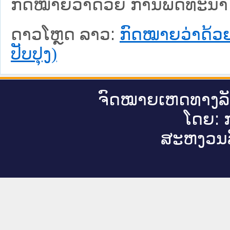
ກົດໝາຍວ່າດ້ວຍ ການພັດທະນາ ແ
ດາວໂຫຼດ ລາວ:
ກົດໝາຍວ່າດ້ວຍ
ປັບປຸງ)
ຈົດ​ໝາຍ​ເຫດ​ທາງ​ລ
ໂດຍ: ກ
ສະ​ຫງວນ​ລ