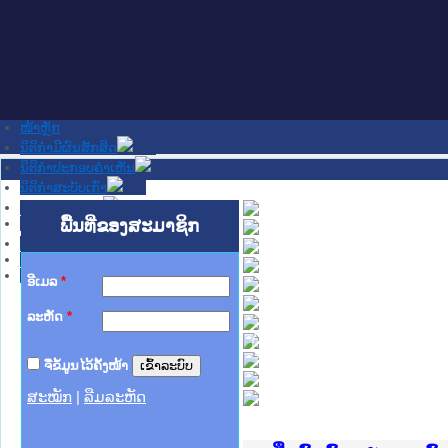
ໜ້າຫຼັກ
ນິຕິກໍາມີຜົນສັກສິດ
ນິຕິກໍາປະກອບຄໍາເຫັນ
ນິຕິກໍາສະບັບເກົ່າ
ຂ່າວສານສໍາຄັນ
ເວັບໄຊອື່ນໆ
ພື້ນທີ່ຂອງສະມາຊິກ
ຕິດຕໍ່ພວກເຮົາ
ກ່ຽວກັບພວກເຮົາ
ຊ່ວຍເຫຼືອ
ອີເມລ
*
ລະຫັດ
*
ຈື່ຂໍ້ມູນໄວ້ຄັ້ງໜ້າ
ສະໝັກ
|
ລືມລະຫັດ