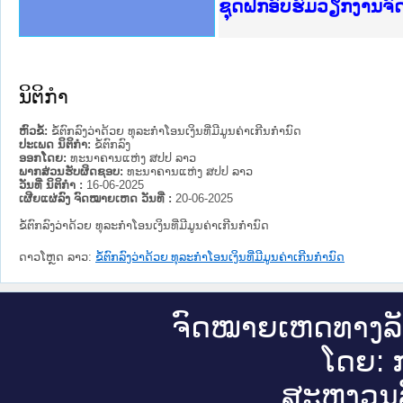
Ministry of Justice 
ເຜີຍແຜ່ວັບໄຊຈົດໝາຍເ
ກະຊວງຍຸຕິທຳ
ຊຸດຝຶກອົບຮົມວຽກງານຈ
ກອງປະຊຸມທົບທວນຄືນກາ
ຝຶກອົບຮົມ ຜູ່ປະສານງ
ຝຶກອົບຮົມ ຜູ່ປະສານງ
ເຜີຍແຜ່ແອັບກົດໝາຍລາ
ເຜີຍແຜ່ແອັບກົດໝາຍລາ
ຍົກລະດັບວຽກງານຈົດໝ
ຊຸດຝຶກອົບຮົມວຽກງານ
ນິຕິກໍາ
ຫົວຂໍ້:
ຂໍ້ຕົກລົງວ່າດ້ວຍ ທຸລະກຳໂອນເງິນທີ່ມີມູນຄ່າເກີນກຳນົດ
ປະເພດ ນິຕິກໍາ:
ຂໍ້ຕົກລົງ
ອອກໂດຍ:
ທະນາຄານແຫ່ງ ສປປ ລາວ
ພາກສ່ວນຮັບຜິດຊອບ:
ທະນາຄານແຫ່ງ ສປປ ລາວ
ວັນທີ່ ນິຕິກໍາ :
16-06-2025
ເຜີຍແຜ່ລົງ ຈົດໝາຍເຫດ ວັນທີ່ :
20-06-2025
ຂໍ້ຕົກລົງວ່າດ້ວຍ ທຸລະກຳໂອນເງິນທີ່ມີມູນຄ່າເກີນກຳນົດ
ດາວໂຫຼດ ລາວ:
ຂໍ້ຕົກລົງວ່າດ້ວຍ ທຸລະກຳໂອນເງິນທີ່ມີມູນຄ່າເກີນກຳນົດ
ຈົດ​ໝາຍ​ເຫດ​ທາງ​ລ
ໂດຍ: ກ
ສະ​ຫງວນ​ລ