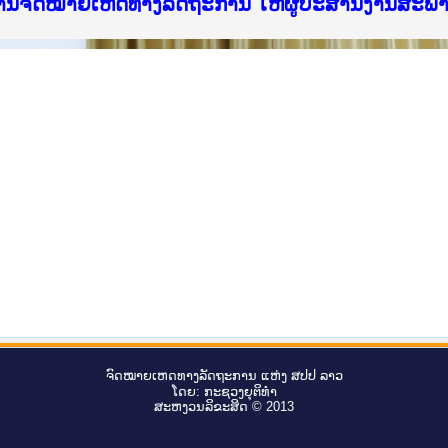
ice Lao PDR
ໝາຍເຫດທາງລັດຖະການ ແລະ ແອັບກົດໝາຍລາວ ທີ່ ສະຖາ
ງານຈົດໝາຍເຫດທາງລັດຖະການ ໃຫ້ຜູ້ປະສານງານສະພ
ືນການຈັດຕັ້ງປະຕິບັດວຽກງານຈົດໝາຍເຫດທາງລັດຖະ
ສານງານວຽກງານຈົດໝາຍເຫດທາງລັດຖະການ ສຳລັບ ພາກ
ສານງານວຽກງານຈົດໝາຍເຫດທາງລັດຖະການ ສຳລັບ ພາກໃ
າຍລາວ ແລະ ເວັບໄຊຈົດໝາຍເຫດທາງລັດຖະການ ທີ່ ວ
າຍລາວ ແລະ ເວັບໄຊຈົດໝາຍເຫດທາງລັດຖະການ ທີ່ ວິ
ົດໝາຍເຫດທາງລັດຖະການໃຫ້ຜູ້ປະສານງານຂັ້ນແຂວງ
ງານຈົດໝາຍເຫດທາງລັດຖະການ ໃຫ້ຜູ້ປະສານງານສະພ
ຈົດ​ໝາຍ​ເຫດ​ທາງ​ລັດ​ຖະ​ການ ແຫ່ງ ສ​ປ​ປ ລາວ
ໂດຍ: ກະ​ຊວງຍຸ​ຕິ​ທຳ
ສະ​ຫງວນ​ລິ​ຂະ​ສິດ © 2013