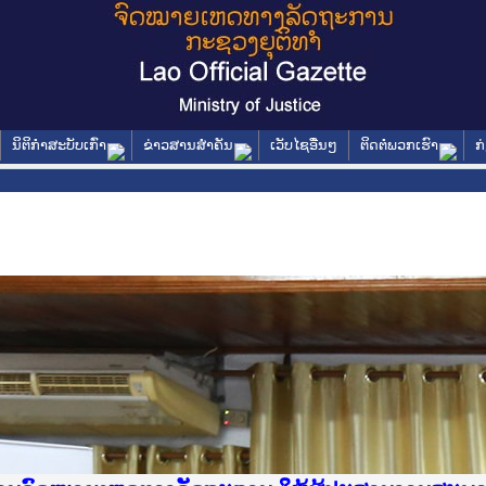
ນິຕິກໍາສະບັບເກົ່າ
ຂ່າວສານສໍາຄັນ
ເວັບໄຊອື່ນໆ
ຕິດຕໍ່ພວກເຮົາ
ກ