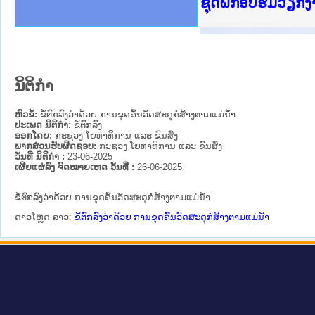
Ministry of Just
ເຜີຍແຜ່ວັບໄຊຈົດ
ກະຊວງຍຸຕິທຳ
ຊຸດຝຶກອົບຮົມວຽກ
ກອງປະຊຸມທົບທວນຄ
ຝຶກອົບຮົມ ຜູ່ປະ
ຝຶກອົບຮົມ ຜູ່ປະ
ເຜີຍແຜ່ແອັບກົດໝ
ເຜີຍແຜ່ແອັບກົດໝ
ຍົກລະດັບວຽກງານຈ
ຊຸດຝຶກອົບຮົມວຽກ
ນິຕິກໍາ
ຫົວຂໍ້:
ຂໍ້ຕົກລົງວ່າດ້ວຍ ການຂຸດຄົ້ນວັດສະດຸກໍ່ສ້າງຕາມແມ່ນ້ຳ
ປະເພດ ນິຕິກໍາ:
ຂໍ້ຕົກລົງ
ອອກໂດຍ:
ກະຊວງ ໂຍທາທິການ ແລະ ຂົນສົ່ງ
ພາກສ່ວນຮັບຜິດຊອບ:
ກະຊວງ ໂຍທາທິການ ແລະ ຂົນສົ່ງ
ວັນທີ່ ນິຕິກໍາ :
23-06-2025
ເຜີຍແຜ່ລົງ ຈົດໝາຍເຫດ ວັນທີ່ :
26-06-2025
ຂໍ້ຕົກລົງວ່າດ້ວຍ ການຂຸດຄົ້ນວັດສະດຸກໍ່ສ້າງຕາມແມ່ນ້ຳ
ດາວໂຫຼດ ລາວ:
ຂໍ້ຕົກລົງວ່າດ້ວຍ ການຂຸດຄົ້ນວັດສະດຸກໍ່ສ້າງຕາມແມ່ນ້ຳ