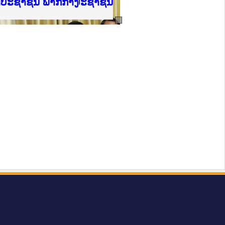
ບັນຍຸຕິທຳແຫ່ງຊາດ
າປະຊາຊົນ ພາກເໜືອ
ການ
ກາງ
ຕ້
ິທະຍາຄານຕຳຫຼວດປະຊາຊົນ
ທະຍາຄານສັນຕິບານປະຊາຊົນ
ພາກເໜືອ
າປະຊາຊົນ ພາກກາງ