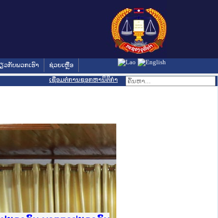
່ຽວກັບພວກເຮົາ
ຊ່ວຍເຫຼືອ
ເຊື່ອມຕໍ່ການຊອກຫານິຕິກຳ