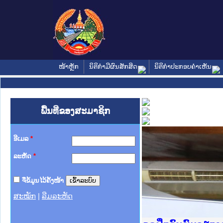
ໜ້າຫຼັກ
ນິຕິກໍາມີຜົນສັກສິດ
ນິຕິກໍາປະກອບຄໍາເຫັນ
ພື້ນທີ່ຂອງສະມາຊິກ
ອີເມລ
*
ລະຫັດ
*
ຈື່ຂໍ້ມູນໄວ້ຄັ້ງໜ້າ
ສະໝັກ
|
ລືມລະຫັດ