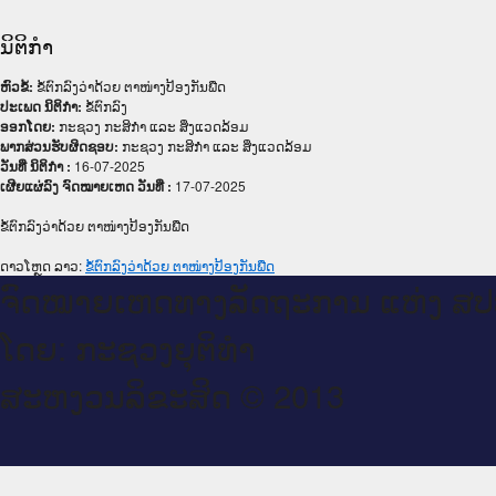
ນິຕິກໍາ
ຫົວຂໍ້:
ຂໍ້ຕົກລົງວ່າດ້ວຍ ຕາໜ່າງປ້ອງກັນພືດ
ປະເພດ ນິຕິກໍາ:
ຂໍ້ຕົກລົງ
ອອກໂດຍ:
ກະຊວງ ກະສິກຳ ແລະ ສິ່ງແວດລ້ອມ
ພາກສ່ວນຮັບຜິດຊອບ:
ກະຊວງ ກະສິກຳ ແລະ ສິ່ງແວດລ້ອມ
ວັນທີ່ ນິຕິກໍາ :
16-07-2025
ເຜີຍແຜ່ລົງ ຈົດໝາຍເຫດ ວັນທີ່ :
17-07-2025
ຂໍ້ຕົກລົງວ່າດ້ວຍ ຕາໜ່າງປ້ອງກັນພືດ
ດາວໂຫຼດ ລາວ:
ຂໍ້ຕົກລົງວ່າດ້ວຍ ຕາໜ່າງປ້ອງກັນພືດ
ຈົດ​ໝາຍ​ເຫດ​ທາງ​ລັດ​ຖະ​ການ ແຫ່ງ ສ​
ໂດຍ: ກະ​ຊວງຍຸ​ຕິ​ທຳ
ສະ​ຫງວນ​ລິ​ຂະ​ສິດ © 2013