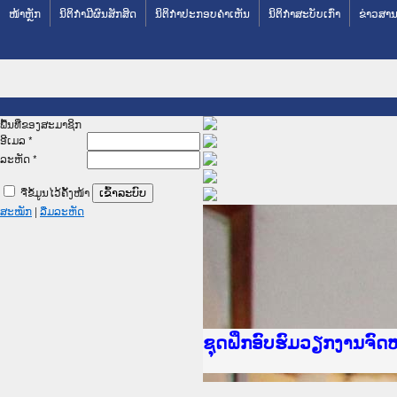
ໜ້າຫຼັກ
ນິຕິກໍາມີຜົນສັກສິດ
ນິຕິກໍາປະກອບຄໍາເຫັນ
ນິຕິກໍາສະບັບເກົ່າ
ຂ່າວສານ
ພື້ນທີ່ຂອງສະມາຊິກ
ອີເມລ
*
ລະຫັດ
*
ຈື່ຂໍ້ມູນໄວ້ຄັ້ງໜ້າ
ສະໝັກ
|
ລືມລະຫັດ
Ministry of Justice La
ເຜີຍແຜ່ວັບໄຊຈົດໝາຍເຫດ
ກະຊວງຍຸຕິທຳ
ຊຸດຝຶກອົບຮົມວຽກງານຈົ
ກອງປະຊຸມທົບທວນຄືນການ
ຝຶກອົບຮົມ ຜູ່ປະສານງາ
ຝຶກອົບຮົມ ຜູ່ປະສານງາ
ເຜີຍແຜ່ແອັບກົດໝາຍລາວ
ເຜີຍແຜ່ແອັບກົດໝາຍລາວ
ຍົກລະດັບວຽກງານຈົດໝາຍ
ຊຸດຝຶກອົບຮົມວຽກງານຈົ