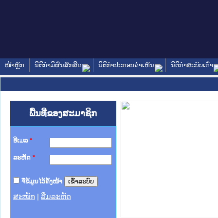
ໜ້າຫຼັກ
ນິຕິກໍາມີຜົນສັກສິດ
ນິຕິກໍາປະກອບຄໍາເຫັນ
ນິຕິກໍາສະບັບເກົ່າ
ພື້ນທີ່ຂອງສະມາຊິກ
ອີເມລ
*
ລະຫັດ
*
ຈື່ຂໍ້ມູນໄວ້ຄັ້ງໜ້າ
ສະໝັກ
|
ລືມລະຫັດ