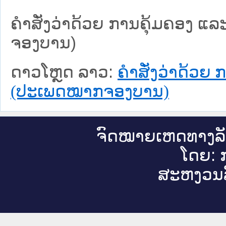
ຄຳສັ່ງວ່າດ້ວຍ ການຄຸ້ມຄອງ ແລ
ຈອງບານ)
ດາວໂຫຼດ ລາວ:
ຄຳສັ່ງວ່າດ້ວຍ 
(ປະເພດໝາກຈອງບານ)
ຈົດ​ໝາຍ​ເຫດ​ທາງ​ລ
ໂດຍ: ກ
ສະ​ຫງວນ​ລ