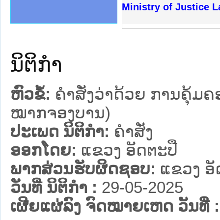
ງລັດຖະການໃຫ້ຜູ້ປະສານງານ
້ງປະຕິບັດວຽກງານຈົດໝາຍເຫດ
ງານຈົດໝາຍເຫດທາງລັດຖະການ
ງານຈົດໝາຍເຫດທາງລັດຖະການ
ລະ ເວັບໄຊຈົດໝາຍເຫດທາງ
ລະ ເວັບໄຊຈົດໝາຍເຫດທາງ
ຍເຫດທາງລັດຖະການ ໃຫ້ຜູ້
ຍເຫດທາງລັດຖະການ ໃຫ້ຜູ້
Ministry of Justice 
ຄານສັນຕິບານປະຊາຊົນ
າຄານຕຳຫຼວດປະຊາຊົນ
ຊາຊົນ ພາກເໜືອ
ຊາຊົນ ພາກກາງ
ພາກເໜືອ
າກກາງ
ຖະການ
າກໃຕ້
ນິຕິກໍາ
ຫົວຂໍ້:
ຄຳສັ່ງວ່າດ້ວຍ ການຄຸ້ມຄ
ໝາກຈອງບານ)
ປະເພດ ນິຕິກໍາ:
ຄໍາສັ່ງ
ອອກໂດຍ:
ແຂວງ ອັດຕະປື
ພາກສ່ວນຮັບຜິດຊອບ:
ແຂວງ ອັ
ວັນທີ່ ນິຕິກໍາ :
29-05-2025
ເຜີຍແຜ່ລົງ ຈົດໝາຍເຫດ ວັນທີ່ :