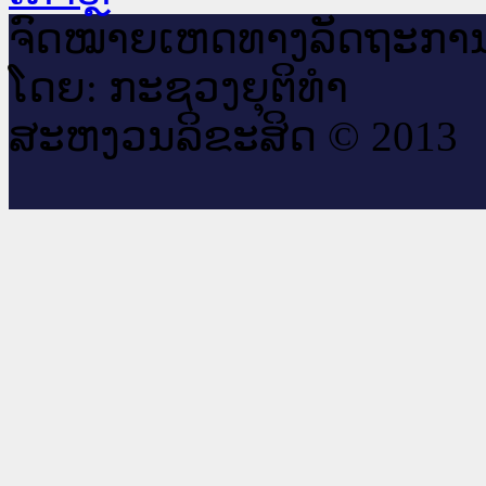
ຈົດ​ໝາຍ​ເຫດ​ທາງ​ລັດ​ຖະ​ກາ
ໂດຍ: ກະ​ຊວງຍຸ​ຕິ​ທຳ
ສະ​ຫງວນ​ລິ​ຂະ​ສິດ © 2013