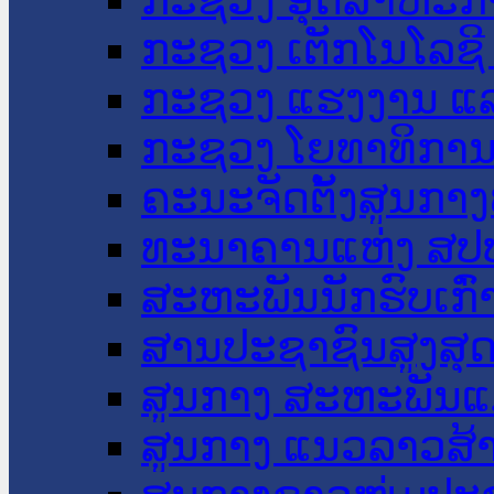
ກະຊວງ ເຕັກໂນໂລຊີ
ກະຊວງ ແຮງງານ ແລ
ກະຊວງ ໂຍທາທິການ 
ຄະນະຈັດຕັ້ງສູນກາງ
ທະນາຄານແຫ່ງ ສປ
ສະຫະພັນນັກຮົບເກົ
ສານປະຊາຊົນສູງສຸ
ສູນກາງ ສະຫະພັນແ
ສູນກາງ ແນວລາວສ້