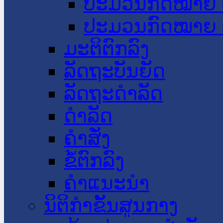
ປະມວນກົດໝາຍ 
ປະມວນກົດໝາຍ 
ມະຕິຕົກລົງ
ລັດຖະບັນຍັດ
ລັດຖະດໍາລັດ
ດໍາລັດ
ຄໍາສັ່ງ
ຂໍ້ຕົກລົງ
ຄໍາແນະນໍາ
ນິຕິກຳຂັ້ນສູນກາງ