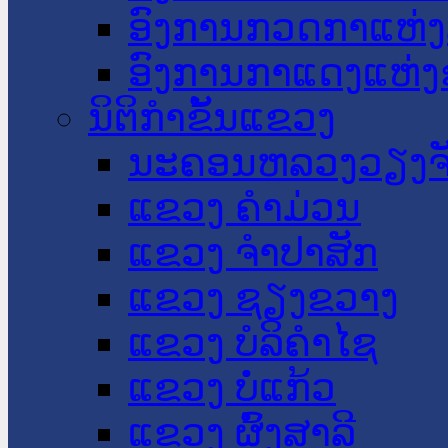
ອົງການກວດກາແຫ່ງ
ອົງການກາແດງແຫ່
ນິຕິກໍາຂັ້ນແຂວງ
ນະ​ຄອນ​ຫລວງວຽງຈ
ແຂວງ ຄໍາມ່ວນ
ແຂວງ ຈໍາປາສັກ
ແຂວງ ຊຽງຂວາງ
ແຂວງ ບໍລິຄໍາໄຊ
ແຂວງ ບໍ່ແກ້ວ
ແຂວງ ຜົ້ງສາລີ