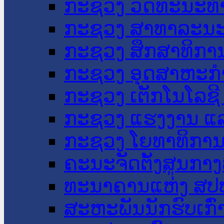
ກະຊວງ ວັດທະນະທຳ
ກະຊວງ ສາທາລະນະ
ກະຊວງ ສຶກສາທິການ
ກະຊວງ ອຸດສາຫະກຳ
ກະຊວງ ເຕັກໂນໂລຊີ
ກະຊວງ ແຮງງານ ແລ
ກະຊວງ ໂຍທາທິການ 
ຄະນະຈັດຕັ້ງສູນກາງ
ທະນາຄານແຫ່ງ ສປ
ສະຫະພັນນັກຮົບເກົ