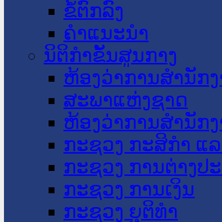
ຂໍ້ຕົກລົງ
ຄໍາແນະນໍາ
ນິຕິກໍາຂັ້ນສູນກາງ
ຫ້ອງວ່າການສໍານັ
ສະພາແຫ່ງຊາດ
ຫ້ອງວ່າການສຳນັກງ
ກະຊວງ ກະສິກຳ ແລະ
ກະຊວງ ການຕ່າງປ
ກະຊວງ ການເງິນ
ກະຊວງ ຍຸຕິທໍາ