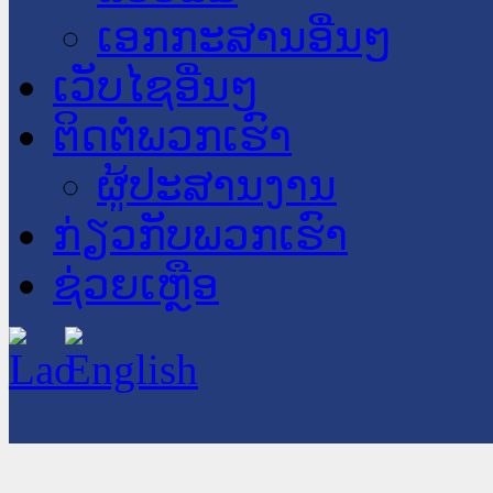
ເອກກະສານອື່ນໆ
ເວັບໄຊອື່ນໆ
ຕິດຕໍ່ພວກເຮົາ
ຜູ້ປະສານງານ
ກ່ຽວກັບພວກເຮົາ
ຊ່ວຍເຫຼືອ