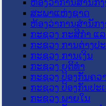
ຫ້ອງວ່າການສໍານັ
ສະພາແຫ່ງຊາດ
ຫ້ອງວ່າການສຳນັກງ
ກະຊວງ ກະສິກຳ ແລະ
ກະຊວງ ການຕ່າງປ
ກະຊວງ ການເງິນ
ກະຊວງ ຍຸຕິທໍາ
ກະຊວງ ປ້ອງກັນຄວ
ກະຊວງ ປ້ອງກັນປະ
ກະຊວງ ພາຍໃນ