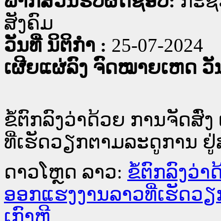
ພາກສ່ວນຮັບຜິດຊອບ:
ກະຊ
ສັງຄົມ
ວັນທີ່ ນິຕິກໍາ :
25-07-2024
ເຜີຍແຜ່ລົງ ຈົດໝາຍເຫດ ວັນທ
ຂໍ້ຕົກລົງວ່າດ້ວຍ ການຈັດສ
ທີ່ເຮັດວຽກຕາມລະດູການ ຢູ
ດາວໂຫຼດ ລາວ:
ຂໍ້ຕົກລົງວ່
ອອກແຮງງານລາວທີ່ເຮັດວຽ
ເກົາຫຼີ