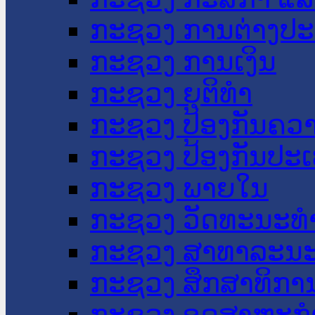
ກະຊວງ ການຕ່າງປ
ກະຊວງ ການເງິນ
ກະຊວງ ຍຸຕິທໍາ
ກະຊວງ ປ້ອງກັນຄວ
ກະຊວງ ປ້ອງກັນປະ
ກະຊວງ ພາຍໃນ
ກະຊວງ ວັດທະນະທຳ
ກະຊວງ ສາທາລະນະ
ກະຊວງ ສຶກສາທິການ
ກະຊວງ ອຸດສາຫະກຳ