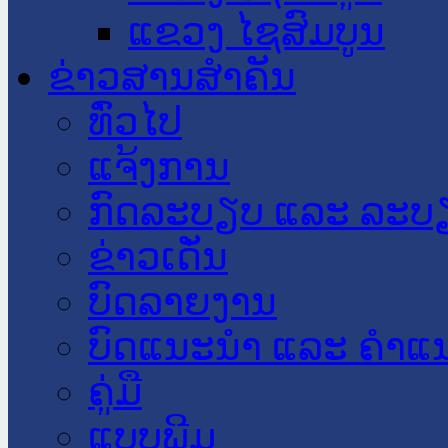
ແຂວງ ໄຊສົມບູນ
ຂ່າວສານສໍາຄັນ
​ທົ່ວ​ໄປ
ແຈ້ງການ
ກົດລະບຽບ ແລະ ລະບ
ຂ່າວເດັ່ນ
ບົດລາຍງານ
ບົດແນະນໍາ ແລະ ຄໍາແ
ຄູ່ມື
ແບບພີມ