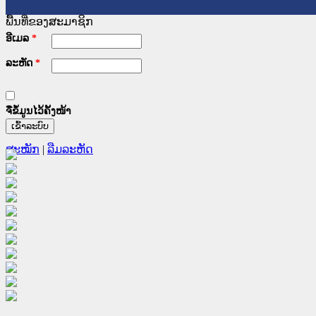
ພື້ນທີ່ຂອງສະມາຊິກ
ອີເມລ
*
ລະຫັດ
*
ຈື່ຂໍ້ມູນໄວ້ຄັ້ງໜ້າ
ສະໝັກ
|
ລືມລະຫັດ