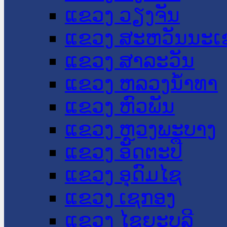
ແຂວງ ວຽງຈັນ
ແຂວງ ສະຫວັນນະເ
ແຂວງ ສາລະວັນ
ແຂວງ ຫລວງນໍ້າທາ
ແຂວງ ຫົວພັນ
ແຂວງ ຫຼວງພະບາງ
ແຂວງ ອັດຕະປື
ແຂວງ ອຸດົມໄຊ
ແຂວງ ເຊກອງ
ແຂວງ ໄຊຍະບູລີ