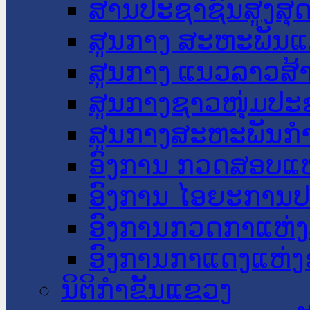
ສານປະຊາຊົນສູງສຸ
ສູນກາງ ສະຫະພັນແ
ສູນກາງ ແນວລາວສ້
ສູນກາງຊາວໜຸ່ມປະ
ສູນກາງສະຫະພັນກ
ອົງການ ກວດສອບແຫ
ອົງການ ໄອຍະການປ
ອົງການກວດກາແຫ່ງ
ອົງການກາແດງແຫ່
ນິຕິກໍາຂັ້ນແຂວງ