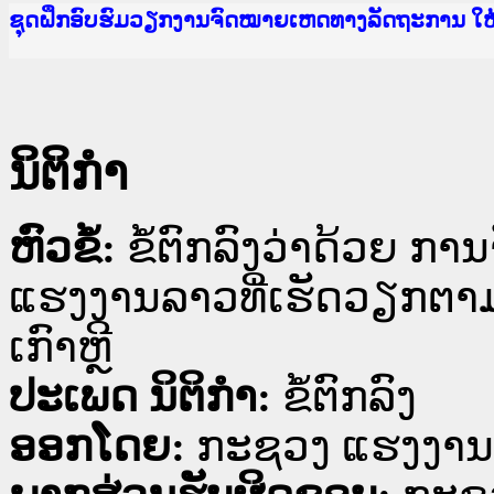
Ministry of Justice Lao PDR
ເຜີຍແຜ່ວັບໄຊຈົດໝາຍເຫດທາງລັດຖະການ ແລະ ແອັບກ
ກະຊວງຍຸຕິທຳ
ຊຸດຝຶກອົບຮົມວຽກງານຈົດໝາຍເຫດທາງລັດຖະການ ໃ
ກອງປະຊຸມທົບທວນຄືນການຈັດຕັ້ງປະຕິບັດວຽກງານຈ
ຝຶກອົບຮົມ ຜູ່ປະສານງານວຽກງານຈົດໝາຍເຫດທາງລັ
ຝຶກອົບຮົມ ຜູ່ປະສານງານວຽກງານຈົດໝາຍເຫດທາງລັດ
ເຜີຍແຜ່ແອັບກົດໝາຍລາວ ແລະ ເວັບໄຊຈົດໝາຍເຫດທ
ເຜີຍແຜ່ແອັບກົດໝາຍລາວ ແລະ ເວັບໄຊຈົດໝາຍເຫດທາ
ຍົກລະດັບວຽກງານຈົດໝາຍເຫດທາງລັດຖະການໃຫ້ຜູ້
ຊຸດຝຶກອົບຮົມວຽກງານຈົດໝາຍເຫດທາງລັດຖະການ ໃ
ນິຕິກໍາ
ຫົວຂໍ້:
ຂໍ້ຕົກລົງວ່າດ້ວຍ ກາ
ແຮງງານລາວທີ່ເຮັດວຽກຕາ
ເກົາຫຼີ
ປະເພດ ນິຕິກໍາ:
ຂໍ້ຕົກລົງ
ອອກໂດຍ:
ກະຊວງ ແຮງງານ 