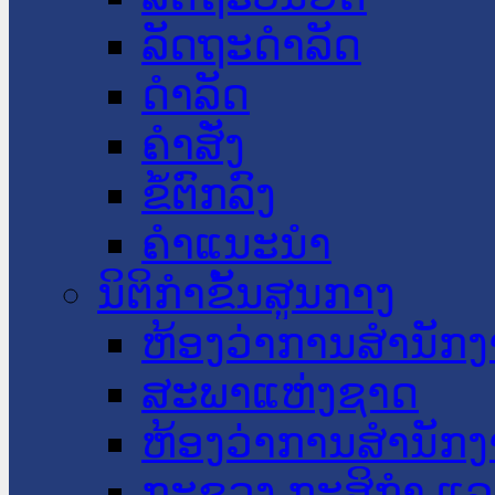
ລັດຖະດໍາລັດ
ດໍາລັດ
ຄໍາສັ່ງ
ຂໍ້ຕົກລົງ
ຄໍາແນະນໍາ
ນິຕິກໍາຂັ້ນສູນກາງ
ຫ້ອງວ່າການສໍານັ
ສະພາແຫ່ງຊາດ
ຫ້ອງວ່າການສຳນັກງ
ກະຊວງ ກະສິກຳ ແລະ