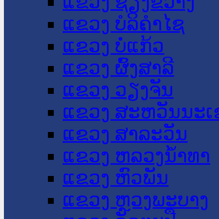
ແຂວງ ຊຽງຂວາງ
ແຂວງ ບໍລິຄໍາໄຊ
ແຂວງ ບໍ່ແກ້ວ
ແຂວງ ຜົ້ງສາລີ
ແຂວງ ວຽງຈັນ
ແຂວງ ສະຫວັນນະເ
ແຂວງ ສາລະວັນ
ແຂວງ ຫລວງນໍ້າທາ
ແຂວງ ຫົວພັນ
ແຂວງ ຫຼວງພະບາງ