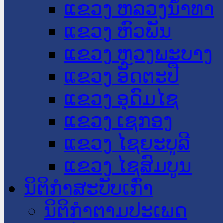
ແຂວງ ຫລວງນໍ້າທາ
ແຂວງ ຫົວພັນ
ແຂວງ ຫຼວງພະບາງ
ແຂວງ ອັດຕະປື
ແຂວງ ອຸດົມໄຊ
ແຂວງ ເຊກອງ
ແຂວງ ໄຊຍະບູລີ
ແຂວງ ໄຊສົມບູນ
ນິຕິກໍາສະບັບເກົ່າ
ນິຕິກຳຕາມປະເພດ