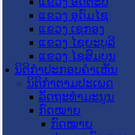
ແຂວງ ອັດຕະປື
ແຂວງ ອຸດົມໄຊ
ແຂວງ ເຊກອງ
ແຂວງ ໄຊຍະບູລີ
ແຂວງ ໄຊສົມບູນ
ນິຕິກໍາປະກອບຄໍາເຫັນ
ນິຕິກໍາຕາມປະເພດ
ລັດຖະທໍາມະນູນ
ກົດໝາຍ
ກົດໝາຍ