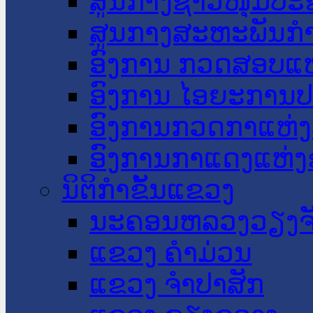
ສູນກາງຊາວໜຸ່ມປະ
ສູນກາງສະຫະພັນກ
ອົງການ ກວດສອບແຫ
ອົງການ ໄອຍະການປ
ອົງການກວດກາແຫ່ງ
ອົງການກາແດງແຫ່
ນິຕິກໍາຂັ້ນແຂວງ
ນະ​ຄອນ​ຫລວງວຽງຈ
ແຂວງ ຄໍາມ່ວນ
ແຂວງ ຈໍາປາສັກ