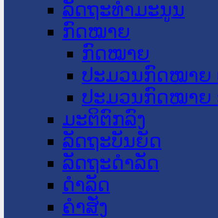
ລັດຖະທໍາມະນູນ
ກົດໝາຍ
ກົດໝາຍ
ປະມວນກົດໝາຍ 
ປະມວນກົດໝາຍ 
ມະຕິຕົກລົງ
ລັດຖະບັນຍັດ
ລັດຖະດໍາລັດ
ດໍາລັດ
ຄໍາສັ່ງ