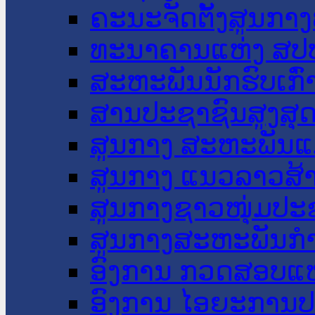
ຄະນະຈັດຕັ້ງສູນກາງ
ທະນາຄານແຫ່ງ ສປ
ສະຫະພັນນັກຮົບເກົ
ສານປະຊາຊົນສູງສຸ
ສູນກາງ ສະຫະພັນແ
ສູນກາງ ແນວລາວສ້
ສູນກາງຊາວໜຸ່ມປະ
ສູນກາງສະຫະພັນກ
ອົງການ ກວດສອບແຫ
ອົງການ ໄອຍະການປ