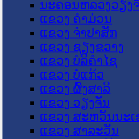
ນະ​ຄອນ​ຫລວງວຽງຈ
ແຂວງ ຄໍາມ່ວນ
ແຂວງ ຈໍາປາສັກ
ແຂວງ ຊຽງຂວາງ
ແຂວງ ບໍລິຄໍາໄຊ
ແຂວງ ບໍ່ແກ້ວ
ແຂວງ ຜົ້ງສາລີ
ແຂວງ ວຽງຈັນ
ແຂວງ ສະຫວັນນະເ
ແຂວງ ສາລະວັນ