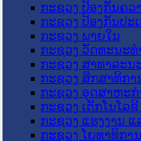
ກະຊວງ ປ້ອງກັນຄວ
ກະຊວງ ປ້ອງກັນປະ
ກະຊວງ ພາຍໃນ
ກະຊວງ ວັດທະນະທຳ
ກະຊວງ ສາທາລະນະ
ກະຊວງ ສຶກສາທິການ
ກະຊວງ ອຸດສາຫະກຳ
ກະຊວງ ເຕັກໂນໂລຊີ
ກະຊວງ ແຮງງານ ແລ
ກະຊວງ ໂຍທາທິການ 