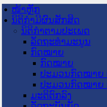
ໜ້າຫຼັກ
ນິຕິກໍາມີຜົນສັກສິດ
ນິຕິກໍາຕາມປະເພດ
ລັດຖະທໍາມະນູນ
ກົດໝາຍ
ກົດໝາຍ
ປະມວນກົດໝາຍ 
ປະມວນກົດໝາຍ 
ມະຕິຕົກລົງ
ລັດຖະບັນຍັດ