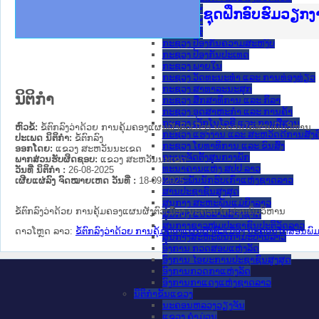
ກະຊວງ ການຕ່າງປະເທດ
Ministry of Just
ເຜີຍແຜ່ວັບໄຊຈົດ
ກະຊວງຍຸຕິທຳ
ຊຸດຝຶກອົບຮົມວຽກ
ກອງປະຊຸມທົບທວນຄ
ຝຶກອົບຮົມ ຜູ່ປະ
ຝຶກອົບຮົມ ຜູ່ປະ
ເຜີຍແຜ່ແອັບກົດໝ
ເຜີຍແຜ່ແອັບກົດໝ
ຍົກລະດັບວຽກງານຈ
ຊຸດຝຶກອົບຮົມວຽກ
ກະຊວງ ການເງິນ
ກະຊວງ ຍຸຕິທໍາ
ກະຊວງ ປ້ອງກັນຄວາມສະຫງົບ
ກະຊວງ ປ້ອງກັນປະເທດ
ກະຊວງ ພາຍໃນ
ກະຊວງ ວັດທະນະທຳ ແລະ ການທ່ອງທ່ຽວ
ກະຊວງ ສາທາລະນະສຸກ
ນິຕິກໍາ
ກະຊວງ ສຶກສາທິການ ແລະ ກິລາ
ກະຊວງ ອຸດສາຫະກຳ ແລະ ການຄ້າ
ກະຊວງ ເຕັກໂນໂລຊີ ແລະ ການສື່ສານ
ຫົວຂໍ້:
ຂໍ້ຕົກລົງວ່າດ້ວຍ ການຄຸ້ມຄອງແຜນຜັງຕົວເມືອງ ນະຄອນໄກສອນພົມວິຫານ
ກະຊວງ ແຮງງານ ແລະ ສະຫວັດດີການສັງຄ
ປະເພດ ນິຕິກໍາ:
ຂໍ້ຕົກລົງ
ກະຊວງ ໂຍທາທິການ ແລະ ຂົນສົ່ງ
ອອກໂດຍ:
ແຂວງ ສະຫວັນນະເຂດ
ຄະນະຈັດຕັ້ງສູນກາງພັກ
ພາກສ່ວນຮັບຜິດຊອບ:
ແຂວງ ສະຫວັນນະເຂດ
ທະນາຄານແຫ່ງ ສປປ ລາວ
ວັນທີ່ ນິຕິກໍາ :
26-08-2025
ສະຫະພັນນັກຮົບເກົ່າແຫ່ງຊາດລາວ
ເຜີຍແຜ່ລົງ ຈົດໝາຍເຫດ ວັນທີ່ :
18-09-2025
ສານປະຊາຊົນສູງສຸດ
ສູນກາງ ສະຫະພັນແມ່ຍິງລາວ
ຂໍ້ຕົກລົງວ່າດ້ວຍ ການຄຸ້ມຄອງແຜນຜັງຕົວເມືອງ ນະຄອນໄກສອນພົມວິຫານ
ສູນກາງ ແນວລາວສ້າງຊາດ
ສູນກາງຊາວໜຸ່ມປະຊາຊົນປະຕິວັດລາວ
ດາວໂຫຼດ ລາວ:
ຂໍ້ຕົກລົງວ່າດ້ວຍ ການຄຸ້ມຄອງແຜນຜັງຕົວເມືອງ ນະຄອນໄກສອນພົ
ສູນກາງສະຫະພັນກຳມະບານລາວ
ອົງການ ກວດສອບແຫ່ງລັດ
ອົງການ ໄອຍະການປະຊາຊົນສູງສຸດ
ອົງການກວດກາແຫ່ງລັດ
ອົງການກາແດງແຫ່ງຊາດລາວ
ນິຕິກໍາຂັ້ນແຂວງ
ນະ​ຄອນ​ຫລວງວຽງຈັນ
ແຂວງ ຄໍາມ່ວນ