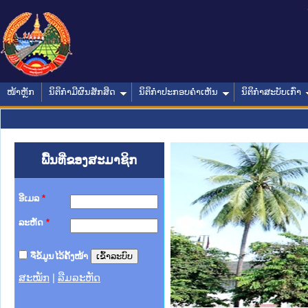
ໜ້າຫຼັກ
ນິຕິກໍາມີຜົນສັກສິດ
ນິຕິກໍາປະກອບຄໍາເຫັນ
ນິຕິກໍາສະບັບເກົ່າ
ພື້ນທີ່ຂອງສະມາຊິກ
ອີເມລ
*
ລະຫັດ
*
ຈື່ຂໍ້ມູນໄວ້ຄັ້ງໜ້າ
ສະໝັກ
|
ລືມລະຫັດ