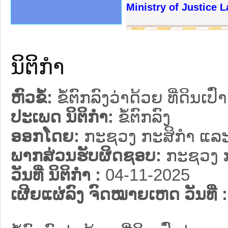
ງລັດຖະການໃຫ້ຜູ້ປະສານງານ
້ງປະຕິບັດວຽກງານຈົດໝາຍເຫດ
ງານຈົດໝາຍເຫດທາງລັດຖະການ
ງານຈົດໝາຍເຫດທາງລັດຖະການ
ລະ ເວັບໄຊຈົດໝາຍເຫດທາງ
ລະ ເວັບໄຊຈົດໝາຍເຫດທາງ
ຍເຫດທາງລັດຖະການ ໃຫ້ຜູ້
ຍເຫດທາງລັດຖະການ ໃຫ້ຜູ້
Ministry of Justice 
ຄານສັນຕິບານປະຊາຊົນ
າຄານຕຳຫຼວດປະຊາຊົນ
ຊາຊົນ ພາກເໜືອ
ຊາຊົນ ພາກກາງ
ພາກເໜືອ
າກກາງ
ຖະການ
າກໃຕ້
ນິຕິກໍາ
ຫົວຂໍ້:
ຂໍ້ຕົກລົງວ່າດ້ວຍ ທີ່ດິນເ
ປະເພດ ນິຕິກໍາ:
ຂໍ້ຕົກລົງ
ອອກໂດຍ:
ກະຊວງ ກະສິກຳ ແລະ
ພາກສ່ວນຮັບຜິດຊອບ:
ກະຊວງ ກ
ວັນທີ່ ນິຕິກໍາ :
04-11-2025
ເຜີຍແຜ່ລົງ ຈົດໝາຍເຫດ ວັນທີ່ :