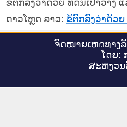
ຂໍ້ຕົກລົງວ່າດ້ວຍ ທີ່ດິນເປົ່າວ່າ
ດາວໂຫຼດ ລາວ:
ຂໍ້ຕົກລົງວ່າດ້ວ
ຈົດ​ໝາຍ​ເຫດ​ທາງ​ລ
ໂດຍ: ກ
ສະ​ຫງວນ​ລ