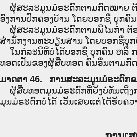
ຜູ້ສະລະມູນມໍຣະດົກຕາມກົດໝາຍ ຕ້ອ
ອົງການປົກຄອງບ້ານ ໂດຍບອກຊື່ ບຸກຄົນ 
ຜູ້ສະລະມູນມໍຣະດົກຕາມພິໄນກຳ ຕ້ອ
ສຳນັກງານທະບຽນສານ ໂດຍບອກຊື່ບຸກຄົນ
ໃນກໍລະນີທີ່ບໍ່ໄດ້ບອກຊື່ ບຸກຄົນ ຫລື ກ
ທອດເປັນຂອງຜູ້ສືບທອດ ຄົນອື່ນຕາມກ
ມາດຕາ 46. ການສະລະມູນມໍຣະດົກຂອ
ຜູ້ສືບທອດມູນມໍຣະດົກທີ່ຍັງບໍ່ທັນເຖິ
ມູນມໍຣະດົກບໍ່ໄດ້ ເວັ້ນເສຍແຕ່ໄດ້ຮັບຄວ
ການເສ