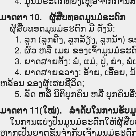
ມາດຕາ 10. ຜູ້ສືບທອດມູນມໍຣະດົກ
ຜູ້ສືບທອດມູນມໍຣະດົກ ມີ ດັ່ງນີ້:
1. ລູກ (ລູກຄີງ, ລູກລ້ຽງ, ລູກນ້າ) ຂອ
2. ຜົວ ຫລື ເມຍ ຂອງເຈົ້າມູນມໍຣະດົກທີ
3. ຍາດສາຍຕັ້ງ: ພໍ່, ແມ່, ປູ່, ຍ່າ, ພໍ່
4. ຍາດສາຍຂວາງ: ອ້າຍ, ເອື້ອຍ, ນ້ອງ
ຫລ້ອນ ຂອງຜູ້ເສຍຊີວິດ;
5. ລັດ ຫລື ນິຕິບຸກຄົນ ຫລື ບຸກຄົນອື່
ມາດຕາ 11(ໃໝ່). ລຳດັບໃນການຮັບມູ
ໃນການແບ່ງປັນມູນມໍຣະດົກໃຫ້ຜູ້ສືບທ
ຫາກເປັນຍາດຊັ້ນຈຳກັບເຈົ້າມູນມໍຣະດົກ ກໍ