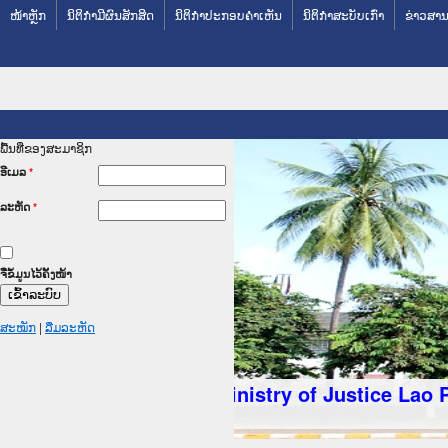
ໜ້າຫຼັກ
ນິຕິກໍາມີຜົນສັກສິດ
ນິຕິກໍາປະກອບຄໍາເຫັນ
ນິຕິກໍາສະບັບເກົ່າ
ຂ່າວສານ
ພື້ນທີ່ຂອງສະມາຊິກ
ອີເມລ
*
ລະຫັດ
*
ຈື່ຂໍ້ມູນໄວ້ຄັ້ງໜ້າ
ສະໝັກ
|
ລືມລະຫັດ
ລັດຖະການໃຫ້ຜູ້ປະສານງານ
ປະຕິບັດວຽກງານຈົດໝາຍເຫດ
ນຈົດໝາຍເຫດທາງລັດຖະການ
ນຈົດໝາຍເຫດທາງລັດຖະການ
 ເວັບໄຊຈົດໝາຍເຫດທາງ
 ເວັບໄຊຈົດໝາຍເຫດທາງ
ຫດທາງລັດຖະການ ໃຫ້ຜູ້
ຫດທາງລັດຖະການ ໃຫ້ຜູ້
nistry of Justice Lao PDR
ນສັນຕິບານປະຊາຊົນ
ານຕຳຫຼວດປະຊາຊົນ
າຊົນ ພາກເໜືອ
າຊົນ ພາກກາງ
ກເໜືອ
ກກາງ
ການ
ກໃຕ້