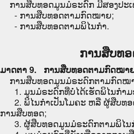
ການສືບທອດມູນມໍຣະດົກ ມີສອງປະເພ
- ການສືບທອດຕາມກົດໝາຍ;
- ການສືບທອດຕາມພິໄນກຳ.
ການສືບທອ
ມາດຕາ 9. ການສືບທອດຕາມກົດໝາ
ການສືບທອດມູນມໍຣະດົກຕາມກົດໝາຍ ຈະ
1. ມູນມໍຣະດົກທີ່ບໍ່ໄດ້ເຮັດພິໄນກຳມ
2. ພິໄນກຳເປັນໂມຄະ ຫລື ຜູ້ສືບທອດ
ການສືບທອດ;
3. ຜູ້ສືບທອດມູນມໍຣະດົກຕາມພິໄນກຳ
4. ມູນມໍຣະດົກທີ່ຍັງເຫຼືອຈາກການ