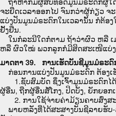
ຖ້າຫາກມີຜູ້ສືບທອດມູນມໍຣະດົກຜູ້ໃດໜຶ
ຈະຍືດເວລາອອກໄປ ຈົນກວ່າຜູ້ກ່ຽວ ຈະເຖ
ແບ່ງປັນມູນມໍຣະດົກໃນເວລານັ້ນ ກໍຕ້ອ
ຢັ້ງຢືນ.
ໃນກໍລະນີໃດກໍຕາມ ຖ້າວ່າຜົວ ຫລື ເມຍ
ຫລື ຜົວໃໝ່ ພວກລູກກໍມີສິດສະເໜີແບ່ງປ
ມາດຕາ 39. ການເຮັດບັນຊີມູນມໍຣະດົ
ກ່ອນການແບ່ງປັນມູນມໍຣະດົກ ຕ້ອງເຮັດບັ
1.ຊັບສົມບັດ ຊຶ່ງເຈົ້າມູນມໍຣະດົກໄດ້ເ
ຜູ້ອື່ນ, ຖືກຜູ້ອື່ນສໍ້ໂກງ, ປິດບັງ, ຍັກ
2. ການໃຊ້ຈ່າຍຄ່າມ້ຽນຄາບສົ່ງສະກາ
ພາຍຫລັງທີ່ໄດ້ສະສາງບັນຊີລາຍຮັບ-ລາ