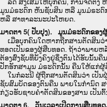
ລັດ ສົ່ງເສີມໃຫ້ບຸກຄົນ, ການຈັດຕັ້ງ ຫ
ມູນມໍຣະດົກ ຫັນຊັບສິນ ຫລື ມູນມໍຣະດົ
ຫລື ສາທາລະນະປະໂຫຍດ.
ມາດຕາ 5( ປັບປຸງ). ມູນມໍຣະດົກຂອງຜູ້
ເມື່ອບຸກຄົນໃດຫາກຖືກສານຕັດສິນວ່າ 
ທອດເປັນຂອງຜູ້ສືບທອດ. ຖ້າວ່າພາຍຫລັງ
ຕ້ອງສົ່ງຊັບທີ່ຍັງຄົງຢູ່ຊຶ່ງຕົນໄດ້ຮັບນ
ປັກຮັກສາມູນ ມໍຣະດົກນັ້ນ ຄືນໃຫ້ແກ່ຜູ
ໃນກໍລະນີ ຜູ້ຖືກສານຕັດສິນວ່າ ເປັນຜູ້
ຊັບສົມບັດຂອງຕົນຄືນ ພາຍໃນກຳນົດ ສາມປີ 
ກ່ຽວຮັບຊາບຄຳຕັດສິນຂອງສານ ເປັນຕົ້ນ
ມາດຕາ 6. ວັນເວລາເປີດການສືບທອດມ