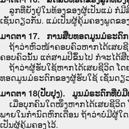
ລູກທີ່ຍັງຢູ່ໃນທ້ອງຂອງຜູ້ເປັນແມ່່ ກໍ
ເຊັ່ນດຽວກັນ. ແມ່ເປັນຜູ້ຄຸ້ມຄອງພູດຂອງ
ມາດຕາ 17. ການສືບທອດມູນມໍຣະດົກ 
ຖ້າວ່າຫົວໜ້າຄອບຄົວຫາກໄດ້ເສຍຊີວິດ
ຄອບຄົວນັ້ນ ແຕ່ສາມປີຂຶ້ນໄປ ກໍຈະໄດ້ສ
ຖ້າວ່າຜູ້ຮັບໃຊ້ຫາກໄດ້ເສຍຊີວິດ ໂດຍ
ທອດມູນມໍຣະດົກຂອງຜູ້ຮັບໃຊ້ ເຊັ່ນດຽວ
ມາດຕາ 18(ປັບປຸງ). ມູນມໍຣະດົກທີ່ບໍ່ມີ
ເມື່ອບຸກຄົນໃດໜຶ່ງຫາກໄດ້ເສຍຊີວິດ ໂດຍ
ພາຍໃນກຳນົດຫົກເດືອນ ຖ້າວ່າບໍ່ມີຜູ້
ເປັນຜູ້ຄຸ້ມຄອງໄວ້.