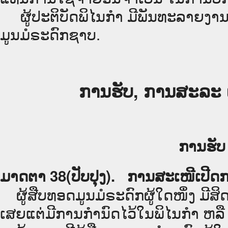
ຜູ້ປະຕິບັດພິໄນກຳ ມີພັນທະລາຍງານ ກ່
ມູນມໍຣະດົກຊາບ.
ການຮັບ, ການສະລະ 
ການຮັບ
ມາດຕາ 38(ປັບປຸງ). ການສະເໜີເປີດ
ຜູ້ສືບທອດມູນມໍຣະດົກຜູ້ໃດໜຶ່ງ ມີສິ
ເສຍແຕ່ມີການກຳນົດໄວ້ໃນພິໄນກຳ ຫລື ມີ