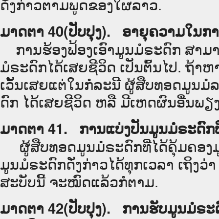
ດັ່ງກ່າວຕາມພູດຂອງໃຜລາວ.
ມາດຕາ 40(ປັບປຸງ). ອາຍຸຄວາມໃນການ
ການຮ້ອງຟ້ອງເອົາມູນມໍຣະດົກ ສາມາດເ
ມໍຣະດົກໄດ້ເສຍຊີວິດ ເປັນຕົ້ນໄປ. ຖ້
ເວັ້ນເສຍແຕ່ໃນກໍລະນີ ຜູ້ສືບທອດມູນມໍລະ
ດົກ ໄດ້ເສຍຊີວິດ ຫລື ມີເຫດຜົນອ່ືນພຽງ
ມາດຕາ 41. ການແບ່ງປັນມູນມໍຣະດົກທີ່
ຜູ້ສືບທອດມູນມໍຣະດົກທີ່ໄດ້ຄຸ້ມຄອງມູນມ
ມູນມໍຣະດົກດັ່ງກ່າວໄດ້ທຸກເວລາ ເຖິງ
ສະບັບນີ້ ຈະໝົດແລ້ວກໍຕາມ.
ມາດຕາ 42(ປັບປຸງ). ການຮັບມູນມໍຣະ