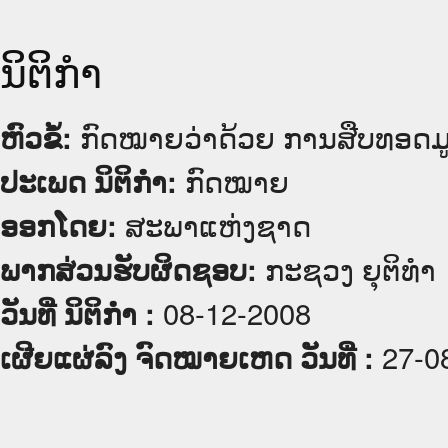
ນິຕິກໍາ
ກົດໝາຍວ່າດ້ວຍ ການສືບທອດມ
ຫົວຂໍ້:
ກົດໝາຍ
ປະເພດ ນິຕິກໍາ:
ສະພາແຫ່ງຊາດ
ອອກໂດຍ:
ກະຊວງ ຍຸຕິທໍາ
ພາກສ່ວນຮັບຜິດຊອບ:
08-12-2008
ວັນທີ່ ນິຕິກໍາ :
27-0
ເຜີຍແຜ່ລົງ ຈົດໝາຍເຫດ ວັນທີ່ :