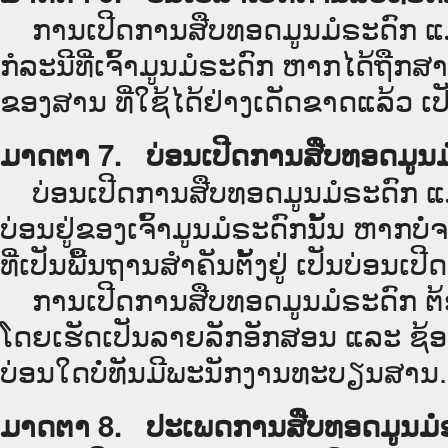
ການເປີດການສືບທອດມູນມໍຣະດົກ ແມ່ນເລ
ກໍລະນີທີ່ເຈົ້າມູນມໍຣະດົກ ຫາກໄດ້ຖືກສາ
ຂອງສານ ທີ່ໃຊ້ໄດ້ຢ່າງເດັດຂາດແລ້ວ ເປ
ມາດຕາ 7. ບ່ອນເປີດການສືບທອດມູນມ
ບ່ອນເປີດການສືບທອດມູນມໍຣະດົກ ແມ່
ບ່ອນຢູ່ຂອງເຈົ້າມູນມໍຣະດົກນັ້ນ ຫາກບໍ່
ທີ່ເປັນພື້ນຖານສຳຄັນຕັ້ງຢູ່ ເປັນບ່ອນເປີດ
ການເປີດການສືບທອດມູນມໍຣະດົກ ຕ້ອງມ
ໂດຍເຮັດເປັນລາຍລັກອັກສອນ ແລະ ຊ້ອ
ບ່ອນໃດບໍ່ທັນມີພະນັກງານທະບຽນສານ.
ມາດຕາ 8. ປະເພດການສືບທອດມູນມໍ