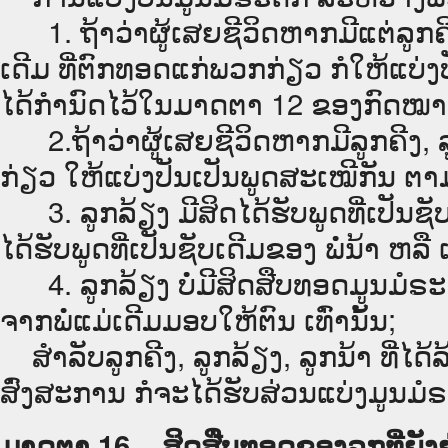
1. ຖ້າວ່າຜູ້ເສຍຊີວິດຫາກມີແຕ່ລູກຄີງເ
ເດີມ ທີ່ຕົກທອດແກ່ພວກກ່ຽວ ກໍໃຫ້ແບ່ງປ
ໄດ້ກຳນົດໄວ້ໃນມາດຕາ 12 ຂອງກົດໝາຍ
2.ຖ້າວ່າຜູ້ເສຍຊີວິດຫາກມີລູກຄີງ, ລູ
ກ່ຽວ ໃຫ້ແບ່ງປັນເປັນພູດສະເໝີກັນ ຕາມຂໍ
3. ລູກລ້ຽງ ມີສິດໄດ້ຮັບພູດທີ່ເປັນຊັບເ
ໄດ້ຮັບພູດທີ່ເປັນຊັບເດີມຂອງ ພໍ່ນ້າ ຫລື 
4. ລູກລ້ຽງ ບໍ່ມີສິດສືບທອດມູນມໍຣະດົ
ຈາກພໍ່ແມ່ເດີມມອບໃຫ້ຕົນ ເທົ່ານັ້ນ;
ສຳລັບລູກຄີງ, ລູກລ້ຽງ, ລູກນ້າ ທີ່ໄດ
ສົ່ງສະການ ກໍຈະໄດ້ຮັບສ່ວນແບ່ງມູນມໍຣ
ມາດຕາ 16. ສິດສືບທອດຂອງລູກທີ່ຍັງຢູ