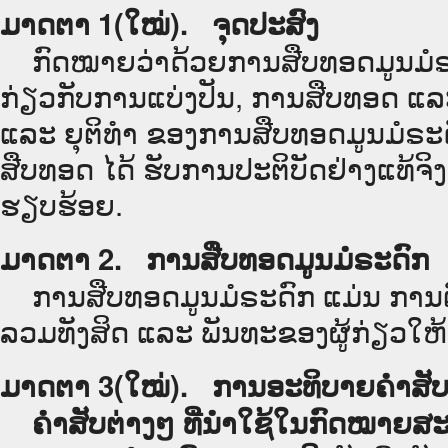
ມາດຕາ 1(ໃໝ່). ຈຸດປະສົງ
ກົດໝາຍວ່າດ້ວຍການສືບທອດມູນມໍຣ
ກ່ຽວກັບການແບ່ງປັນ, ການສືບທອດ ແລ
ແລະ ຍຸຕິທຳ ຂອງການສືບທອດມູນມໍຣະດົ
ສືບທອດ ໄດ້ ຮັບການປະຕິບັດຢ່າງແທ້ຈ
ຮຽບຮ້ອຍ.
ມາດຕາ 2. ການສືບທອດມູນມໍຣະດົກ
ການສືບທອດມູນມໍຣະດົກ ແມ່ນ ການຕົກ
ລວມທັງສິດ ແລະ ພັນທະຂອງຜູ້ກ່ຽວໃຫ
ມາດຕາ 3(ໃໝ່). ການອະທິບາຍຄຳສັ
ຄຳສັບຕ່າງໆ ທີ່ນຳໃຊ້ໃນກົດໝາຍສະບັບ