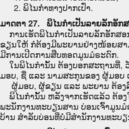
2. ພິໄນກຳທາງປາກເປົ່າ.
ມາດຕາ 27. ພິໄນກຳເປັນລາຍລັກອັກ
ການເຮັດພິໄນກຳເປັນລາຍລັກອັກສອນ 
ຂຽນໃຫ້ ກໍຕ້ອງມີພະຍານຢ່າງໜ້ອຍສາມຄ
ມີການເປີດການສືບທອດມູນມໍຣະດົກ.
ໃນພິໄນກຳນັ້ນ ຕ້ອງບອກສະຖານທີ່, ວັນ
ມອບ, ຊື່ ແລະ ນາມສະກຸນຂອງ ຜູ້ມອບ 
ຜູ້ມອບ, ຜູ້ຂຽນ ແລະ ພະຍານ ຕ້ອງລົ
ພິໄນກຳນັ້ນ ຫລັງຈາກເຮັດແລ້ວ ຕ້ອງໃ
ພະນັກງານທະບຽນສານ ບ່ອນເຈົ້າມູນມໍຣະດ
ບ້ານ ສຳລັບບ່ອນທີ່ບໍ່ມີສຳນັກງານທະບ