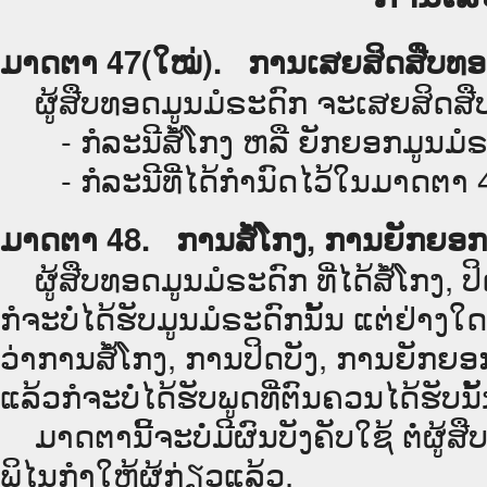
ມາດຕາ 47(ໃໝ່). ການເສຍສິດສືບທ
ຜູ້ສືບທອດມູນມໍຣະດົກ ຈະເສຍສິດສືບທອ
- ກໍລະນີສໍ້ໂກງ ຫລື ຍັກຍອກມູນມໍຣ
- ກໍລະນີທີ່ໄດ້ກຳນົດໄວ້ໃນມາດຕາ 
ມາດຕາ 48. ການສໍ້ໂກງ, ການຍັກຍອກ
ຜູ້ສືບທອດມູນມໍຣະດົກ ທີ່ໄດ້ສໍ້ໂກງ, 
ກໍຈະບໍ່ໄດ້ຮັບມູນມໍຣະດົກນັ້ນ ແຕ່ຢ່າງໃດ
ວ່າການສໍ້ໂກງ, ການປິດບັງ, ການຍັກຍອກ
ແລ້ວກໍຈະບໍ່ໄດ້ຮັບພູດທີ່ຕົນຄວນໄດ້ຮັບນັ
ມາດຕານີ້ຈະບໍ່ມີຜົນບັງຄັບໃຊ້ ຕໍ່ຜູ້ສ
ພິໄນກຳໃຫ້ຜູ້ກ່ຽວແລ້ວ.