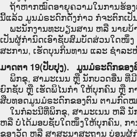
ຖ້າຫາກໝົດອາຍຸຄວາມໃນການຮ້ອງຟ້ອ
ນີ້ແລ້ວ ມູນມໍຣະດົກດັ່ງກ່າວ ກໍຈະຕົກເ
ພະນັກງານທະບຽນສານ ຫລື ນາຍບ້ານ ທີ
ເປັນຜູ້ກຳນົດເອົາຊັບສົມບັດສ່ວນໃດໜຶ່ງ
ສະການ, ເຮັດບຸນກິນທານ ແລະ ຊຳລະໜີ້
ມາດຕາ 19(ປັບປຸງ). ມູນມໍຣະດົກຂອງພ
ພິກຂຸ, ສາມະເນນ ຫຼື ນັກບວດອື່ນ ທີ່
ຍົກຊັບ ຫຼື ເຮັດພິໄນກຳ ໃຫ້ບຸກຄົນ ຫຼື
ສືບທອດມູນມໍຣະດົກຂອງຕົນ ຕາມກົດ
ໃນກໍລະນີທີ່ພິກຂຸ, ສາມະເນນ ຫລື ນັກ
ຫລື ບໍ່ໄດ້ມອບຊັບໃດໜຶ່ງໃຫ້ບຸກຄົນ, ການ
ຂອງວັດ ຫລື ສາສະນາສະຖານ ບ່ອນຜູ້ກ່