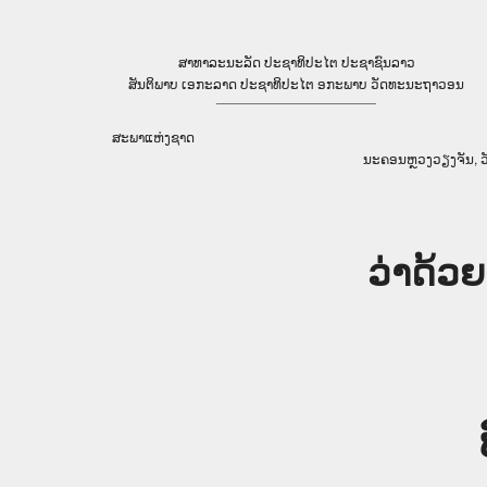
ສາທາລະນະລັດ ປະຊາທິປະໄຕ ປະຊາຊົນລາວ
ສັນຕິພາບ ເອກະລາດ ປະຊາທິປະໄຕ ອກະພາບ ວັດທະນະຖາວອນ
_____________________
ສະພາແຫ່ງຊາດ
ນະຄອນຫຼວງວຽງຈັນ, ວັ
ວ່າດ້ວ