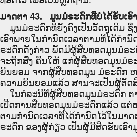
ມາດຕາ 43. ມູນມໍຣະດົກທີ່ບໍ່ໄດ້ຮັບເ
ມູນມໍຣະດົກທີ່ຍັງຄົງເປັນວັດຖຸເດີມ ຊຶ່ງ
ເອົາພາຍໃນກຳນົດເວລາຕາມທີ່ໄດ້ກຳນົດ
ຣະດົກດັ່ງກ່າວ ພັດມີຜູ້ສືບທອດມູນມໍຣະດ
ຈະຖືກສົ່ງ ຄືນໃຫ້ ແກ່ຜູ້ສືບທອດມູນມໍຣະດ
ຍິນຍອມ ຈາກຜູ້ສືບທອດມູນ ມໍຣະດົກ ຫລື ລ
ຄວາມຍິນຍອມແລ້ວ ສານຈະເປັນຜູ້ຕັດສິ
ໃນກໍລະນີທີ່ຜູ້ສືບທອດມູນມໍຣະດົກ ຕ
ເປີດການສືບທອດມູນມໍຣະດົກແລ້ວ ແຕ່ຫາກ
ຕາມກຳນົດເວລາທີ່ໄດ້ກຳນົດໄວ້ໃນມາດຕາ
ຣະດົກ ຂອງຜູ້ກ່ຽວ ເປັນຜູ້ມີສິດຮັບເອົາມ