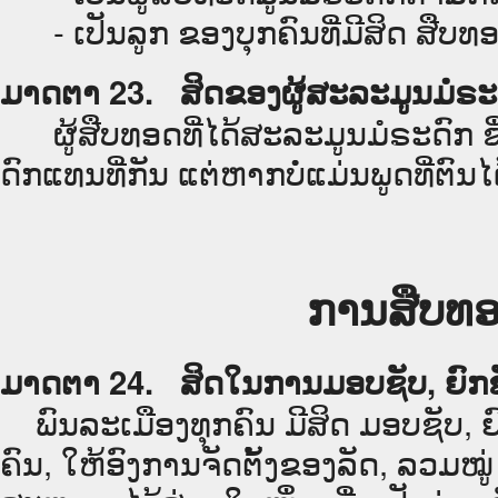
- ເປັນລູກ ຂອງບຸກຄົນທີ່ມີສິດ ສືບທອດ
ມາດຕາ 23. ສິດຂອງຜູ້ສະລະມູນມໍຣະ
ຜູ້ສືບທອດທີ່ໄດ້ສະລະມູນມໍຣະດົກ ຊຶ່
ດົກແທນທີ່ກັນ ແຕ່ຫາກບໍ່ແມ່ນພູດທີ່ຕົນ
ການສືບທອ
ມາດຕາ 24. ສິດໃນການມອບຊັບ, ຍົກຊ
ພົນລະເມືອງທຸກຄົນ ມີສິດ ມອບຊັບ, ຍ
ຄົນ, ໃຫ້ອົງການຈັດຕັ້ງຂອງລັດ, ລວມໝູ່