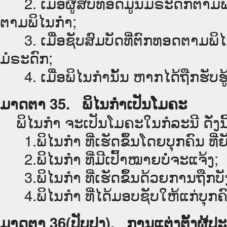
2. ເມື່ອຜູ້ສືບທອດມູນມໍຣະດົກຕາມພິ
ຕາມພິໄນກຳ;
3. ເມື່ອຊັບສົມບັດທີ່ຕົກທອດຕາມພິໄ
ມໍຣະດົກ;
4. ເມື່ອພິໄນກຳນັ້ນ ຫາກໄດ້ຖືກຮັບຮູ
ມາດຕາ 35. ພິໄນກຳເປັນໂມຄະ
ພິໄນກຳ ຈະເປັນໂມຄະໃນກໍລະນີ ດັ່ງນີ້
1.ພິໄນກຳ ທີ່ເຮັດຂຶ້ນໂດຍບຸກຄົນ ທີ່ຍັ
2.ພິໄນກຳ ທີ່ມີເປົ້າໝາຍບໍ່ຈະແຈ້ງ;
3.ພິໄນກຳ ທີ່ເຮັດຂຶ້ນດ້ວຍການຖືກບ
4.ພິໄນກຳ ທີ່ໄດ້ມອບຊັບໃຫ້ແກ່ບຸກຄົ
ມາດຕາ 36(ປັບປຸງ). ການແຕ່ງຕັ້ງຜູ້ປະ