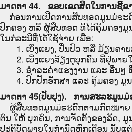
ມາດຕາ 44. ຂອບເຂດສິດໃນການຊີ້ຂາ
ກ່ອນການເປີດການສືບທອດມູນມໍຣະດົກ ຫ
ປົກຄອງ ຫລື ຜູ້ສືບທອດ ທີ່ໄດ້ຄຸ້ມຄອງມູ
ໃນກໍລະນີທີ່ໄດ້ໃຊ້ຈ່າຍ ເພື່ອ:
1. ເບິ່ງແຍງ, ປິ່ນປົວ ຫລື ມ້ຽນຄາບສົ
2. ເບິ່ງແຍງລ້ຽງດູບຸກຄົນ ທີ່ຢູ່ພາຍ
3. ຊຳລະຄ່າແຮງງານ ແລະ ອື່ນໆ ທີ່ຕົ
4. ປົກປັກຮັກສາ ແລະ ຄຸ້ມຄອງ ມູນ
ມາດຕາ 45(ປັບປຸງ). ການສະລະມູນມໍ
ຜູ້ສືບທອດມູນມໍຣະດົກຕາມກົດໝາຍ ຫ
ຕົນ ໃຫ້ ບຸກຄົນ, ການຈັດຕັ້ງຂອງລັດ, 
ປະຕິບັດພາຍໃນກຳນົດຫົກເດືອນ ນັບແຕ່ວ