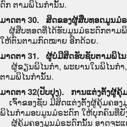
ດົກ ຕາມພິໄນກຳນັ້ນ.
ມາດຕາ 30. ສິດຂອງຜູ້ສືບທອດມູນມໍ
ຜູ້ສືບທອດທີ່ໄດ້ຮັບມູນມໍຣະດົກຕາມພິໄ
ໃຫ້ຕົນຕາມກົດໝາຍ ອີກດ້ວຍ.
ມາດຕາ 31. ຜູ້ບໍ່ມີສິດຮັບຊັບຕາມພິ
ຜູ້ຂຽນພິໄນກຳ, ພະຍານໃນພິໄນກຳ, ຜ
ຕາມພິໄນກຳນັ້ນ.
ມາດຕາ 32(ປັບປຸງ). ການແຕ່ງຕັ້ງຜູ້ຄຸ
ເຈົ້າຂອງຊັບ ມີສິດແຕ່ງຕັ້ງຜູ້ຄຸ້ມຄອງມ
ພິໄນກຳມອບມູນມໍຣະດົກ ໃຫ້ບຸກຄົນທີ່ຍັ
ຜູ້ຄຸ້ມຄອງມູນມໍຣະດົກນັ້ນ ອາດຈະແຕ່ງຕ