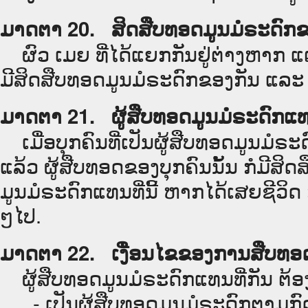
ມາດຕາ 20. ສິດສືບທອດມູນມໍຣະດົກຂອ
ຜົວ ເມຍ ທີ່ໄດ້ແຍກກັນຢູ່ຕ່າງຫາກ ແຕ
ມີສິດສືບທອດມູນມໍຣະດົກຂອງກັນ ແລະ ກັນ
ມາດຕາ 21. ຜູ້ສືບທອດມູນມໍຣະດົກແທນ
ເມື່ອບຸກຄົນທີ່ເປັນຜູ້ສືບທອດມູນມໍ
ແລ້ວ ຜູ້ສືບທອດຂອງບຸກຄົນນັ້ນ ກໍມີສິ
ມູນມໍຣະດົກແທນທີ່ນີ້ ຫາກໄດ້ເສຍຊີວິດ ກ
ໆໄປ.
ມາດຕາ 22. ເງື່ອນໄຂຂອງການສືບທອດມ
ຜູ້ສືບທອດມູນມໍຣະດົກແທນທີ່ກັນ ຕ້ອງຢູ
- ເປັນຜູ້ສືບທອດມູນມໍຣະດົກຕາມກ