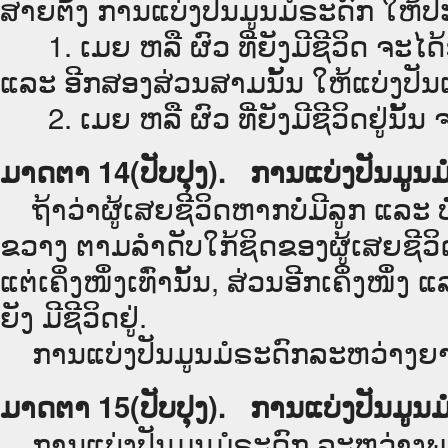
ສາຍຕັ້ງ ການແບ່ງປັນມູນມໍຣະດົກ ໃຫ້ປະຕິ
1. ເມຍ ຫລື ຜົວ ທີ່ຍັງມີຊີວິດ ຈະໄດ
ແລະ ອີກສອງສ່ວນສາມນັ້ນ ໃຫ້ແບ່ງປັນແ
2. ເມຍ ຫລື ຜົວ ທີ່ຍັງມີຊີວິດຢູ່ນັ້ນ 
ມາດຕາ 14(ປັບປຸງ). ການແບ່ງປັນມູ
ຖ້າວ່າຜູ້ເສຍຊີວິດຫາກບໍ່ມີລູກ ແລະ
ຂວາງ ຕາມລຳດັບໃກ້ຊິດຂອງຜູ້ເສຍຊີວິດ 
ແຕ່ເຄິ່ງໜຶ່ງເທົ່ານັ້ນ, ສ່ວນອີກເຄິ່ງໜຶ
ຍັງ ມີຊີວິດຢູ່.
ການແບ່ງປັນມູນມໍຣະດົກລະຫວ່າງຍາດສ
ມາດຕາ 15(ປັບປຸງ). ການແບ່ງປັນມູນ
ການແບ່ງປັນມູນມໍຣະດົກ ລະຫວ່າງພວກລ