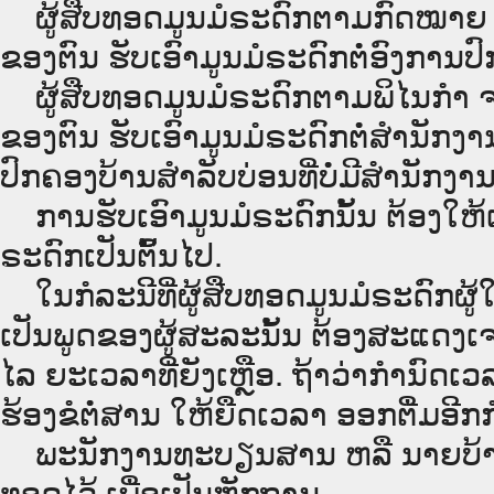
ຜູ້ສືບທອດມູນມໍຣະດົກຕາມກົດໝາຍ ຈະຖື
ຂອງຕົນ ຮັບເອົາມູນມໍຣະດົກຕໍ່ອົງການປ
ຜູ້ສືບທອດມູນມໍຣະດົກຕາມພິໄນກຳ ຈະຖື
ຂອງຕົນ ຮັບເອົາມູນມໍຣະດົກຕໍ່ສຳນັກງາ
ປົກຄອງບ້ານສຳລັບບ່ອນທີ່ບໍ່ມີສຳນັກ
ການຮັບເອົາມູນມໍຣະດົກນັ້ນ ຕ້ອງໃຫ້
ຣະດົກເປັນຕົ້ົ້ນໄປ.
ໃນກໍລະນີທີ່ຜູ້ສືບທອດມູນມໍຣະດົກຜູ້ໃ
ເປັນພູດຂອງຜູ້ສະລະນັ້ນ ຕ້ອງສະແດງເຈ
ໄລ ຍະເວລາທີ່ຍັງເຫຼືອ. ຖ້າວ່າກຳນົດເວລ
ຮ້ອງຂໍຕໍ່ສານ ໃຫ້ຍືດເວລາ ອອກຕື່ມອີກກ
ພະນັກງານທະບຽນສານ ຫລື ນາຍບ້ານ ຕ້
ທອດໄວ້ ເພື່ອເປັນຫຼັກຖານ.