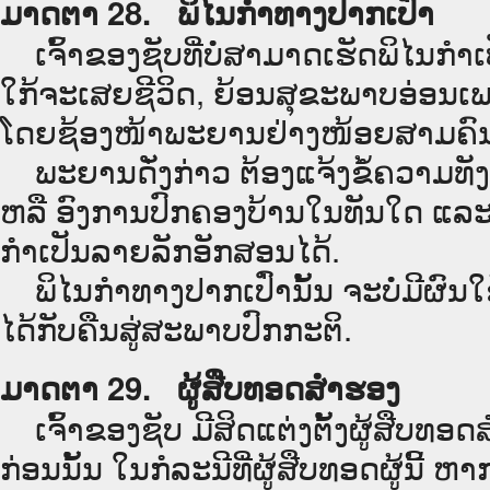
ມາດຕາ 28. ພິໄນກຳທາງປາກເປົ່າ
ເຈົ້າຂອງຊັບທີ່ບໍ່ສາມາດເຮັດພິໄນກ
ໃກ້ຈະເສຍຊີວິດ, ຍ້ອນສຸຂະພາບອ່ອນເພ
ໂດຍຊ້ອງໜ້າພະຍານຢ່າງໜ້ອຍສາມຄົ
ພະຍານດັ່ງກ່າວ ຕ້ອງແຈ້ງຂໍ້ຄວາມທັງໝົ
ຫລື ອົງການປົກຄອງບ້ານໃນທັນໃດ ແລະ ຊ
ກຳເປັນລາຍລັກອັກສອນໄດ້.
ພິໄນກຳທາງປາກເປົ່ານັ້ນ ຈະບໍ່ມີຜົນໃຊ
ໄດ້ກັບຄືນສູ່ສະພາບປົກກະຕິ.
ມາດຕາ 29. ຜູ້ສືບທອດສຳຮອງ
ເຈົ້າຂອງຊັບ ມີສິດແຕ່ງຕັ້ງຜູ້ສືບທອດສ
ກ່ອນນັ້ນ ໃນກໍລະນີທີ່ຜູ້ສືບທອດຜູ້ນີ້ 