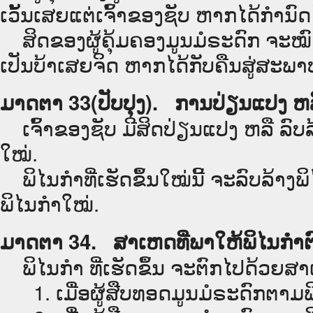
ເວັ້ນເສຍແຕ່ເຈົ້າຂອງຊັບ ຫາກໄດ້ກຳນົດ
ສິດຂອງຜູ້ຄຸ້ມຄອງມູນມໍຣະດົກ ຈະໝົດໄ
ເປັນບ້າເສຍຈິດ ຫາກໄດ້ກັບຄືນສູ່ສະພາ
ມາດຕາ 33(ປັບປຸງ). ການປ່ຽນແປງ ຫລື
ເຈົ້າຂອງຊັບ ມີສິດປ່ຽນແປງ ຫລື ລົບລ້
ໃໝ່.
ພິໄນກຳທີ່ເຮັດຂຶ້ນໃໝ່ນີ້ ຈະລົບລ້າງພິ
ພິໄນກຳໃໝ່.
ມາດຕາ 34. ສາເຫດທີ່ພາໃຫ້ພິໄນກຳຕ
ພິໄນກຳ ທີ່ເຮັດຂຶ້ນ ຈະຕົກໄປດ້ວຍສາເຫ
1. ເມື່ອຜູ້ສືບທອດມູນມໍຣະດົກຕາມພິ