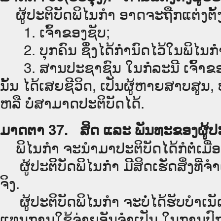
ຜູ້ປະຕິບັດພິໄນກຳ ອາດຈະຖືກແຕ່ງຕັ້
1. ເຈົ້າຂອງຊັບ;
2. ບຸກຄົນ ຊຶ່ງໄດ້ກຳນົດໄວ້ໃນພິໄນກຳ 
3. ສານປະຊາຊົນ ໃນກໍລະນີ ເຈົ້າຂອງຊັບ 
ນັ້ນ ໄດ້ເສຍຊີວິດ, ເປັນຜູ້ຫາຍສາບສູນ
ຫລື ບໍ່ສາມາດປະຕິບັດໄດ້.
ມາດຕາ 37. ສິດ ແລະ ພັນທະຂອງຜູ້ປະ
ພິໄນກຳ ຈະນຳມາປະຕິບັດໄດ້ກໍຕໍ່ເມື່ອ
ຜູ້ປະຕິບັດພິໄນກຳ ມີສິດເຮັດສິ່ງທີ່ຈ
ຈິງ.
ຜູ້ປະຕິບັດພິໄນກຳ ຈະບໍ່ໄດ້ຮັບບຳເນັ
ແທນການໃຊ້ຈ່າຍອັນຈຳເປັນ ໃນການປົກປ