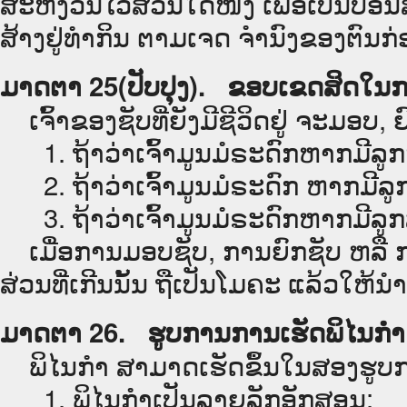
ສະຫງວນໄວ້ສ່ວນໃດໜຶ່ງ ເພື່ອເປັນບ່ອ
ສ້າງຢູ່ທຳກິນ ຕາມເຈດ ຈຳນົງຂອງຕົນກ່
ມາດຕາ 25(ປັບປຸງ). ຂອບເຂດສິດໃນກ
ເຈົ້າຂອງຊັບທີ່ຍັງມີຊີວິດຢູ່ ຈະມອບ, 
1. ຖ້າວ່າເຈົ້າມູນມໍຣະດົກຫາກມີລູກໜຶ່
2. ຖ້າວ່າເຈົ້າມູນມໍຣະດົກ ຫາກມີລູກ
3. ຖ້າວ່າເຈົ້າມູນມໍຣະດົກຫາກມີລູກສ
ເມື່ອການມອບຊັບ, ການຍົກຊັບ ຫລື ກາ
ສ່ວນທີ່ເກີນນັ້ນ ຖືເປັນໂມຄະ ແລ້ວໃ
ມາດຕາ 26. ຮູບການການເຮັດພິໄນກຳ
ພິໄນກຳ ສາມາດເຮັດຂຶ້ນໃນສອງຮູບການ 
1. ພິໄນກຳເປັນລາຍລັກອັກສອນ;