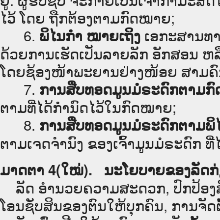
ໄວ້ ໂດຍ ຖືກຕ້ອງຕາມກົດໝາຍ;
6.
ເອກະສານທາງ
ພິໄນກຳ ໝາຍເຖິງ
ດ້ວຍການເຮັດເປັນລາຍລັກ ອັກສອນ ຫລື
ໂດຍຊ້ອງໜ້າພະຍານຢ່າງໜ້ອຍ ສາມຄົນ 
7.
ການສືບທອດມູນມໍຣະດົກຕາມກ
ຕາມທີ່ໄດ້ກຳນົດໄວ້ໃນກົດໝາຍ;
8.
ການສືບທອດມູນມໍຣະດົກຕາມພິ
ຕາມເຈດຈຳນົງ ຂອງເຈົ້າມູນມໍຣະດົກ ທີ່
ມາດຕາ 4(ໃໝ່). ນະໂຍບາຍຂອງລັດກ່ຽ
ລັດ ອຳນວຍຄວາມສະດວກ, ປົກປ້ອງສ
ໂອນຊັບສິນຂອງຕົນໃຫ້ບຸກຄົນ, ການຈັດຕັ້