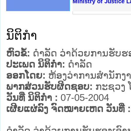
ງລັດຖະການໃຫ້ຜູ້ປະສານງານ
້ງປະຕິບັດວຽກງານຈົດໝາຍເຫດ
ງານຈົດໝາຍເຫດທາງລັດຖະການ
ງານຈົດໝາຍເຫດທາງລັດຖະການ
ລະ ເວັບໄຊຈົດໝາຍເຫດທາງ
ລະ ເວັບໄຊຈົດໝາຍເຫດທາງ
ຍເຫດທາງລັດຖະການ ໃຫ້ຜູ້
ຍເຫດທາງລັດຖະການ ໃຫ້ຜູ້
Ministry of Justice 
ຄານສັນຕິບານປະຊາຊົນ
າຄານຕຳຫຼວດປະຊາຊົນ
ຊາຊົນ ພາກເໜືອ
ຊາຊົນ ພາກກາງ
ພາກເໜືອ
າກກາງ
ຖະການ
າກໃຕ້
ນິຕິກໍາ
ຫົວຂໍ້:
ດຳລັດ ວ່າດ້ວຍການຮັບ
ປະເພດ ນິຕິກໍາ:
ດໍາລັດ
ອອກໂດຍ:
ຫ້ອງວ່າການສຳນັກງາ
ພາກສ່ວນຮັບຜິດຊອບ:
ກະຊວງ ໂ
ວັນທີ່ ນິຕິກໍາ :
07-05-2004
ເຜີຍແຜ່ລົງ ຈົດໝາຍເຫດ ວັນທີ່ :
ດຳລັດ ວ່າດ້ວຍການຮັບຮອງເອ