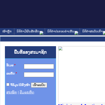
ໜ້າຫຼັກ
ນິຕິກໍາມີຜົນສັກສິດ
ນິຕິກໍາປະກອບຄໍາເຫັນ
ນິຕິກໍາສະບັບເກົ່າ
ພື້ນທີ່ຂອງສະມາຊິກ
ອີເມລ
*
ລະຫັດ
*
ຈື່ຂໍ້ມູນໄວ້ຄັ້ງໜ້າ
ສະໝັກ
|
ລືມລະຫັດ