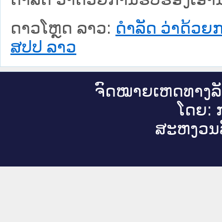
ດາວໂຫຼດ ລາວ:
ດຳລັດ ວ່າດ້ວ
ສປປ ລາວ
ຈົດ​ໝາຍ​ເຫດ​ທາງ​ລ
ໂດຍ: ກ
ສະ​ຫງວນ​ລ