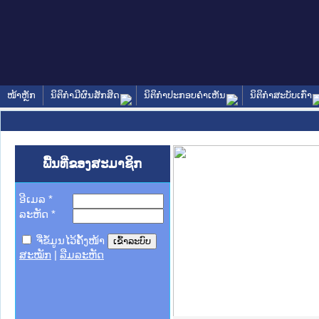
ໜ້າຫຼັກ
ນິຕິກໍາມີຜົນສັກສິດ
ນິຕິກໍາປະກອບຄໍາເຫັນ
ນິຕິກໍາສະບັບເກົ່າ
ພື້ນທີ່ຂອງສະມາຊິກ
ອີເມລ
*
ລະຫັດ
*
ຈື່ຂໍ້ມູນໄວ້ຄັ້ງໜ້າ
ສະໝັກ
|
ລືມລະຫັດ