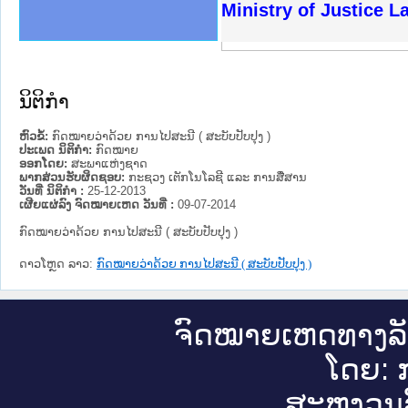
ງລັດຖະການໃຫ້ຜູ້ປະສານງານ
ງປະຕິບັດວຽກງານຈົດໝາຍເຫດ
ານຈົດໝາຍເຫດທາງລັດຖະການ
ານຈົດໝາຍເຫດທາງລັດຖະການ
ະ ເວັບໄຊຈົດໝາຍເຫດທາງ
ະ ເວັບໄຊຈົດໝາຍເຫດທາງ
ເຫດທາງລັດຖະການ ໃຫ້ຜູ້
ເຫດທາງລັດຖະການ ໃຫ້ຜູ້
Ministry of Justice 
ານສັນຕິບານປະຊາຊົນ
ຄານຕຳຫຼວດປະຊາຊົນ
າຊົນ ພາກເໜືອ
ຊາຊົນ ພາກກາງ
າກເໜືອ
າກກາງ
ະການ
າກໃຕ້
ນິຕິກໍາ
ຫົວຂໍ້:
ກົດໝາຍວ່າດ້ວຍ ການໄປສະນີ ( ສະບັບປັບປຸງ )
ປະເພດ ນິຕິກໍາ:
ກົດໝາຍ
ອອກໂດຍ:
ສະພາແຫ່ງຊາດ
ພາກສ່ວນຮັບຜິດຊອບ:
ກະຊວງ ເຕັກໂນໂລຊີ ແລະ ການສື່ສານ
ວັນທີ່ ນິຕິກໍາ :
25-12-2013
ເຜີຍແຜ່ລົງ ຈົດໝາຍເຫດ ວັນທີ່ :
09-07-2014
ກົດໝາຍວ່າດ້ວຍ ການໄປສະນີ ( ສະບັບປັບປຸງ )
ດາວໂຫຼດ ລາວ:
ກົດໝາຍວ່າດ້ວຍ ການໄປສະນີ ( ສະບັບປັບປຸງ )
ຈົດ​ໝາຍ​ເຫດ​ທາງ​ລ
ໂດຍ: ກ
ສະ​ຫງວນ​ລ