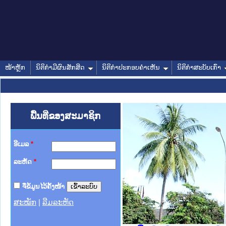
ໜ້າຫຼັກ
ນິຕິກໍາມີຜົນສັກສິດ
ນິຕິກໍາປະກອບຄໍາເຫັນ
ນິຕິກໍາສະບັບເກົ່າ
ພື້ນທີ່ຂອງສະມາຊິກ
ອີເມລ
*
ລະຫັດ
*
ຈື່ຂໍ້ມູນໄວ້ຄັ້ງໜ້າ
ສະໝັກ
|
ລືມລະຫັດ