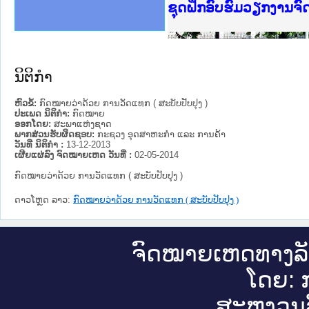
Ministry of Justice 
ເຜີຍແຜ່ວັບໄຊຈົດໝາຍເ
ກະຊວງຍຸຕິທຳ
ຊຸດຝຶກອົບຮົມວຽກງານຈ
ກອງປະຊຸມທົບທວນຄືນກາ
ຝຶກອົບຮົມ ຜູ່ປະສານງ
ຝຶກອົບຮົມ ຜູ່ປະສານງ
ເຜີຍແຜ່ແອັບກົດໝາຍລາ
ເຜີຍແຜ່ແອັບກົດໝາຍລາ
ຍົກລະດັບວຽກງານຈົດໝ
ຊຸດຝຶກອົບຮົມວຽກງານ
ນິຕິກໍາ
ຫົວຂໍ້:
ກົດໝາຍວ່າດ້ວຍ ການວັດແທກ ( ສະບັບປັບປຸງ )
ປະເພດ ນິຕິກໍາ:
ກົດໝາຍ
ອອກໂດຍ:
ສະພາແຫ່ງຊາດ
ພາກສ່ວນຮັບຜິດຊອບ:
ກະຊວງ ອຸດສາຫະກຳ ແລະ ການຄ້າ
ວັນທີ່ ນິຕິກໍາ :
13-12-2013
ເຜີຍແຜ່ລົງ ຈົດໝາຍເຫດ ວັນທີ່ :
02-05-2014
ກົດໝາຍວ່າດ້ວຍ ການວັດແທກ ( ສະບັບປັບປຸງ )
ດາວໂຫຼດ ລາວ:
ກົດໝາຍວ່າດ້ວຍ ການວັດແທກ ( ສະບັບປັບປຸງ )
ຈົດ​ໝາຍ​ເຫດ​ທາງ​ລ
ໂດຍ: ກ
ສະ​ຫງວນ​ລ