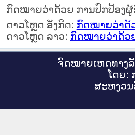
ກົດໝາຍວ່າດ້ວຍ ການປົກປ້ອງຜູ້
ດາວໂຫຼດ ອັງກິດ:
ກົດໝາຍວ່າດ້ວ
ດາວໂຫຼດ ລາວ:
ກົດໝາຍວ່າດ້ວຍ
ຈົດ​ໝາຍ​ເຫດ​ທາງ​ລ
ໂດຍ: ກ
ສະ​ຫງວນ​ລ