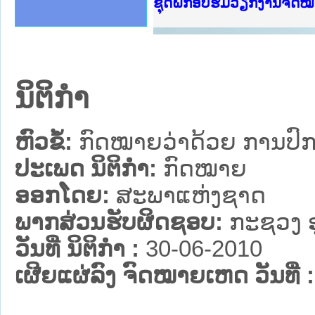
Ministry of Justice Lao
ເຜີຍແຜ່ວັບໄຊຈົດໝາຍເຫດທ
ກະຊວງຍຸຕິທຳ
ຊຸດຝຶກອົບຮົມວຽກງານຈົດ
ກອງປະຊຸມທົບທວນຄືນການຈ
ຝຶກອົບຮົມ ຜູ່ປະສານງານ
ຝຶກອົບຮົມ ຜູ່ປະສານງານ
ເຜີຍແຜ່ແອັບກົດໝາຍລາວ 
ເຜີຍແຜ່ແອັບກົດໝາຍລາວ ແ
ຍົກລະດັບວຽກງານຈົດໝາຍເ
ຊຸດຝຶກອົບຮົມວຽກງານຈົດ
ນິຕິກໍາ
ຫົວຂໍ້:
ກົດໝາຍວ່າດ້ວຍ ການປົກປ
ປະເພດ ນິຕິກໍາ:
ກົດໝາຍ
ອອກໂດຍ:
ສະພາແຫ່ງຊາດ
ພາກສ່ວນຮັບຜິດຊອບ:
ກະຊວງ 
ວັນທີ່ ນິຕິກໍາ :
30-06-2010
ເຜີຍແຜ່ລົງ ຈົດໝາຍເຫດ ວັນທີ່ :