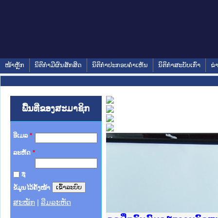
ໜ້າຫຼັກ
ນິຕິກໍາມີຜົນສັກສິດ
ນິຕິກໍາປະກອບຄໍາເຫັນ
ນິຕິກໍາສະບັບເກົ່າ
ຂ່
ພື້ນທີ່ຂອງສະມາຊິກ
ອີເມລ
*
ລະຫັດ
*
ຈື່
ຂໍ້ມູນໄວ້ຄັ້ງໜ້າ
ສະໝັກ
|
ລືມລະຫັດ