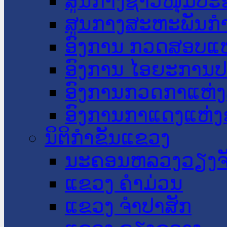
ສູນກາງຊາວໜຸ່ມປະ
ສູນກາງສະຫະພັນກ
ອົງການ ກວດສອບແຫ
ອົງການ ໄອຍະການປ
ອົງການກວດກາແຫ່ງ
ອົງການກາແດງແຫ່
ນິຕິກໍາຂັ້ນແຂວງ
ນະ​ຄອນ​ຫລວງວຽງຈ
ແຂວງ ຄໍາມ່ວນ
ແຂວງ ຈໍາປາສັກ