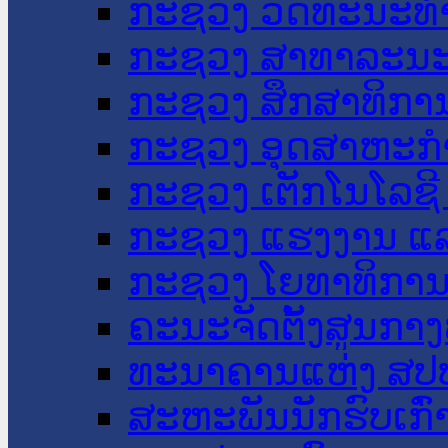
ກະຊວງ ວັດທະນະທຳ
ກະຊວງ ສາທາລະນະ
ກະຊວງ ສຶກສາທິການ
ກະຊວງ ອຸດສາຫະກຳ
ກະຊວງ ເຕັກໂນໂລຊີ
ກະຊວງ ແຮງງານ ແລ
ກະຊວງ ໂຍທາທິການ 
ຄະນະຈັດຕັ້ງສູນກາງ
ທະນາຄານແຫ່ງ ສປ
ສະຫະພັນນັກຮົບເກົ