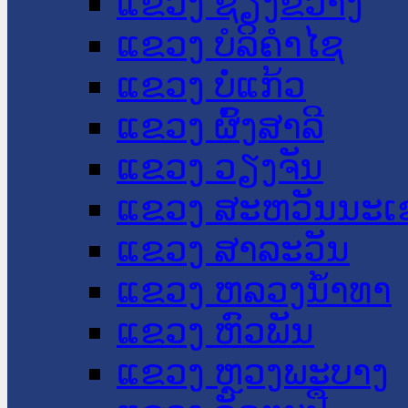
ແຂວງ ຊຽງຂວາງ
ແຂວງ ບໍລິຄໍາໄຊ
ແຂວງ ບໍ່ແກ້ວ
ແຂວງ ຜົ້ງສາລີ
ແຂວງ ວຽງຈັນ
ແຂວງ ສະຫວັນນະເ
ແຂວງ ສາລະວັນ
ແຂວງ ຫລວງນໍ້າທາ
ແຂວງ ຫົວພັນ
ແຂວງ ຫຼວງພະບາງ