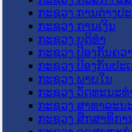
ກະຊວງ ການຕ່າງປ
ກະຊວງ ການເງິນ
ກະຊວງ ຍຸຕິທໍາ
ກະຊວງ ປ້ອງກັນຄວ
ກະຊວງ ປ້ອງກັນປະ
ກະຊວງ ພາຍໃນ
ກະຊວງ ວັດທະນະທຳ
ກະຊວງ ສາທາລະນະ
ກະຊວງ ສຶກສາທິການ
ກະຊວງ ອຸດສາຫະກຳ