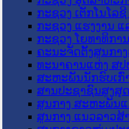
ກະຊວງ ເຕັກໂນໂລຊີ
ກະຊວງ ແຮງງານ ແລ
ກະຊວງ ໂຍທາທິການ 
ຄະນະຈັດຕັ້ງສູນກາງ
ທະນາຄານແຫ່ງ ສປ
ສະຫະພັນນັກຮົບເກົ
ສານປະຊາຊົນສູງສຸ
ສູນກາງ ສະຫະພັນແ
ສູນກາງ ແນວລາວສ້