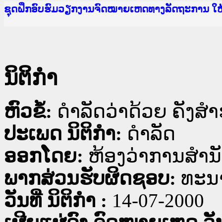
Ministry of Justice Lao PDR
ເຜີຍແຜ່ວັບໄຊຈົດໝາຍເຫດທາງລັດຖະການ ແລະ ແອັບກ
ກະຊວງຍຸຕິທຳ
ຊຸດຝຶກອົບຮົມວຽກງານຈົດໝາຍເຫດທາງລັດຖະການ ໃ
ກອງປະຊຸມທົບທວນຄືນການຈັດຕັ້ງປະຕິບັດວຽກງານຈ
ຝຶກອົບຮົມ ຜູ່ປະສານງານວຽກງານຈົດໝາຍເຫດທາງລັ
ຝຶກອົບຮົມ ຜູ່ປະສານງານວຽກງານຈົດໝາຍເຫດທາງລັດ
ເຜີຍແຜ່ແອັບກົດໝາຍລາວ ແລະ ເວັບໄຊຈົດໝາຍເຫດທ
ເຜີຍແຜ່ແອັບກົດໝາຍລາວ ແລະ ເວັບໄຊຈົດໝາຍເຫດທາ
ຍົກລະດັບວຽກງານຈົດໝາຍເຫດທາງລັດຖະການໃຫ້ຜູ້
ຊຸດຝຶກອົບຮົມວຽກງານຈົດໝາຍເຫດທາງລັດຖະການ ໃ
ນິຕິກໍາ
ຫົວຂໍ້:
ດຳລັດວ່າດ້ວຍ ຄັງສ
ປະເພດ ນິຕິກໍາ:
ດໍາລັດ
ອອກໂດຍ:
ຫ້ອງວ່າການສຳນ
ພາກສ່ວນຮັບຜິດຊອບ:
ທະນ
ວັນທີ່ ນິຕິກໍາ :
14-07-2000