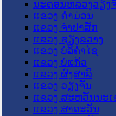
ນະ​ຄອນ​ຫລວງວຽງຈ
ແຂວງ ຄໍາມ່ວນ
ແຂວງ ຈໍາປາສັກ
ແຂວງ ຊຽງຂວາງ
ແຂວງ ບໍລິຄໍາໄຊ
ແຂວງ ບໍ່ແກ້ວ
ແຂວງ ຜົ້ງສາລີ
ແຂວງ ວຽງຈັນ
ແຂວງ ສະຫວັນນະເ
ແຂວງ ສາລະວັນ