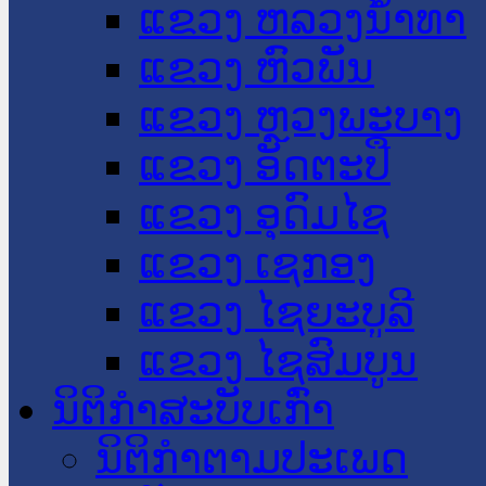
ແຂວງ ຫລວງນໍ້າທາ
ແຂວງ ຫົວພັນ
ແຂວງ ຫຼວງພະບາງ
ແຂວງ ອັດຕະປື
ແຂວງ ອຸດົມໄຊ
ແຂວງ ເຊກອງ
ແຂວງ ໄຊຍະບູລີ
ແຂວງ ໄຊສົມບູນ
ນິຕິກໍາສະບັບເກົ່າ
ນິຕິກຳຕາມປະເພດ