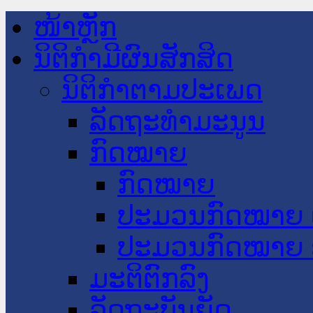
ໜ້າຫຼັກ
ນິຕິກໍາມີຜົນສັກສິດ
ນິຕິກໍາຕາມປະເພດ
ລັດຖະທໍາມະນູນ
ກົດໝາຍ
ກົດໝາຍ
ປະມວນກົດໝາຍ 
ປະມວນກົດໝາຍ 
ມະຕິຕົກລົງ
ລັດຖະບັນຍັດ