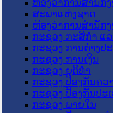
ຫ້ອງວ່າການສໍານັ
ສະພາແຫ່ງຊາດ
ຫ້ອງວ່າການສຳນັກງ
ກະຊວງ ກະສິກຳ ແລະ
ກະຊວງ ການຕ່າງປ
ກະຊວງ ການເງິນ
ກະຊວງ ຍຸຕິທໍາ
ກະຊວງ ປ້ອງກັນຄວ
ກະຊວງ ປ້ອງກັນປະ
ກະຊວງ ພາຍໃນ