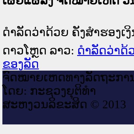
ເຜີຍແຜ່ລົງ ຈົດໝາຍເຫດ ວັນທ
ດຳລັດວ່າດ້ວຍ ຄັງສຳຮອງເ
ດາວໂຫຼດ ລາວ:
ດຳລັດວ່າດ້
ຂອງລັດ
ຈົດ​ໝາຍ​ເຫດ​ທາງ​ລັດ​ຖະ​ກາ
ໂດຍ: ກະ​ຊວງຍຸ​ຕິ​ທຳ
ສະ​ຫງວນ​ລິ​ຂະ​ສິດ © 2013