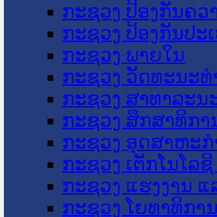
ກະຊວງ ປ້ອງກັນຄວ
ກະຊວງ ປ້ອງກັນປະ
ກະຊວງ ພາຍໃນ
ກະຊວງ ວັດທະນະທຳ
ກະຊວງ ສາທາລະນະ
ກະຊວງ ສຶກສາທິການ
ກະຊວງ ອຸດສາຫະກຳ
ກະຊວງ ເຕັກໂນໂລຊີ
ກະຊວງ ແຮງງານ ແລ
ກະຊວງ ໂຍທາທິການ 