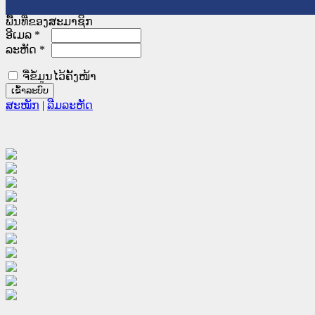
ພື້ນທີ່ຂອງສະມາຊິກ
ອີເມລ
*
ລະຫັດ
*
ຈື່ຂໍ້ມູນໄວ້ຄັ້ງໜ້າ
ສະໝັກ
|
ລືມລະຫັດ