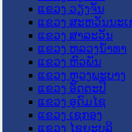
ແຂວງ ວຽງຈັນ
ແຂວງ ສະຫວັນນະເ
ແຂວງ ສາລະວັນ
ແຂວງ ຫລວງນໍ້າທາ
ແຂວງ ຫົວພັນ
ແຂວງ ຫຼວງພະບາງ
ແຂວງ ອັດຕະປື
ແຂວງ ອຸດົມໄຊ
ແຂວງ ເຊກອງ
ແຂວງ ໄຊຍະບູລີ