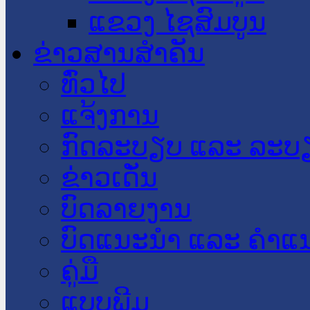
ແຂວງ ໄຊສົມບູນ
ຂ່າວສານສໍາຄັນ
​ທົ່ວ​ໄປ
ແຈ້ງການ
ກົດລະບຽບ ແລະ ລະບ
ຂ່າວເດັ່ນ
ບົດລາຍງານ
ບົດແນະນໍາ ແລະ ຄໍາແ
ຄູ່ມື
ແບບພີມ