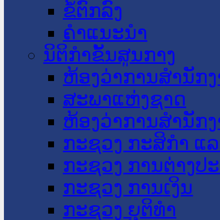
ຂໍ້ຕົກລົງ
ຄໍາແນະນໍາ
ນິຕິກໍາຂັ້ນສູນກາງ
ຫ້ອງວ່າການສໍານັ
ສະພາແຫ່ງຊາດ
ຫ້ອງວ່າການສຳນັກງ
ກະຊວງ ກະສິກຳ ແລະ
ກະຊວງ ການຕ່າງປ
ກະຊວງ ການເງິນ
ກະຊວງ ຍຸຕິທໍາ