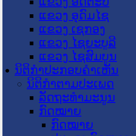
ແຂວງ ອັດຕະປື
ແຂວງ ອຸດົມໄຊ
ແຂວງ ເຊກອງ
ແຂວງ ໄຊຍະບູລີ
ແຂວງ ໄຊສົມບູນ
ນິຕິກໍາປະກອບຄໍາເຫັນ
ນິຕິກໍາຕາມປະເພດ
ລັດຖະທໍາມະນູນ
ກົດໝາຍ
ກົດໝາຍ