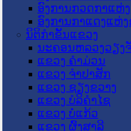
ອົງການກວດກາແຫ່ງ
ອົງການກາແດງແຫ່
ນິຕິກໍາຂັ້ນແຂວງ
ນະ​ຄອນ​ຫລວງວຽງຈ
ແຂວງ ຄໍາມ່ວນ
ແຂວງ ຈໍາປາສັກ
ແຂວງ ຊຽງຂວາງ
ແຂວງ ບໍລິຄໍາໄຊ
ແຂວງ ບໍ່ແກ້ວ
ແຂວງ ຜົ້ງສາລີ