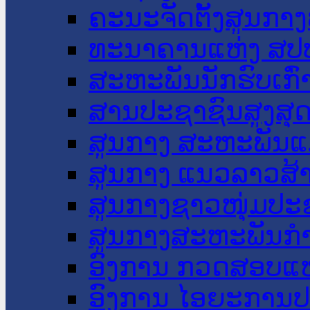
ຄະນະຈັດຕັ້ງສູນກາງ
ທະນາຄານແຫ່ງ ສປ
ສະຫະພັນນັກຮົບເກົ
ສານປະຊາຊົນສູງສຸ
ສູນກາງ ສະຫະພັນແ
ສູນກາງ ແນວລາວສ້
ສູນກາງຊາວໜຸ່ມປະ
ສູນກາງສະຫະພັນກ
ອົງການ ກວດສອບແຫ
ອົງການ ໄອຍະການປ