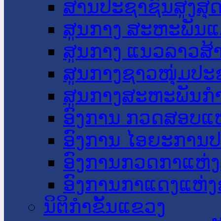
ສານປະຊາຊົນສູງສຸ
ສູນກາງ ສະຫະພັນແ
ສູນກາງ ແນວລາວສ້
ສູນກາງຊາວໜຸ່ມປະ
ສູນກາງສະຫະພັນກ
ອົງການ ກວດສອບແຫ
ອົງການ ໄອຍະການປ
ອົງການກວດກາແຫ່ງ
ອົງການກາແດງແຫ່
ນິຕິກໍາຂັ້ນແຂວງ