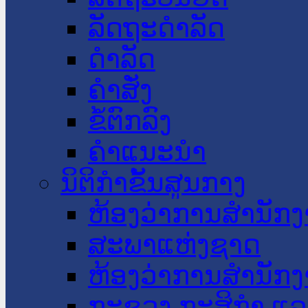
ລັດຖະດໍາລັດ
ດໍາລັດ
ຄໍາສັ່ງ
ຂໍ້ຕົກລົງ
ຄໍາແນະນໍາ
ນິຕິກໍາຂັ້ນສູນກາງ
ຫ້ອງວ່າການສໍານັ
ສະພາແຫ່ງຊາດ
ຫ້ອງວ່າການສຳນັກງ
ກະຊວງ ກະສິກຳ ແລະ