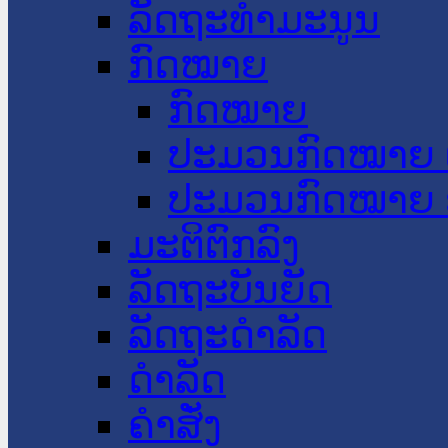
ລັດຖະທໍາມະນູນ
ກົດໝາຍ
ກົດໝາຍ
ປະມວນກົດໝາຍ 
ປະມວນກົດໝາຍ 
ມະຕິຕົກລົງ
ລັດຖະບັນຍັດ
ລັດຖະດໍາລັດ
ດໍາລັດ
ຄໍາສັ່ງ