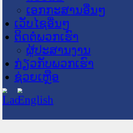
ເອກກະສານອື່ນໆ
ເວັບໄຊອື່ນໆ
ຕິດຕໍ່ພວກເຮົາ
ຜູ້ປະສານງານ
ກ່ຽວກັບພວກເຮົາ
ຊ່ວຍເຫຼືອ