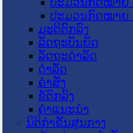
ປະມວນກົດໝາຍ 
ປະມວນກົດໝາຍ 
ມະຕິຕົກລົງ
ລັດຖະບັນຍັດ
ລັດຖະດໍາລັດ
ດໍາລັດ
ຄໍາສັ່ງ
ຂໍ້ຕົກລົງ
ຄໍາແນະນໍາ
ນິຕິກຳຂັ້ນສູນກາງ