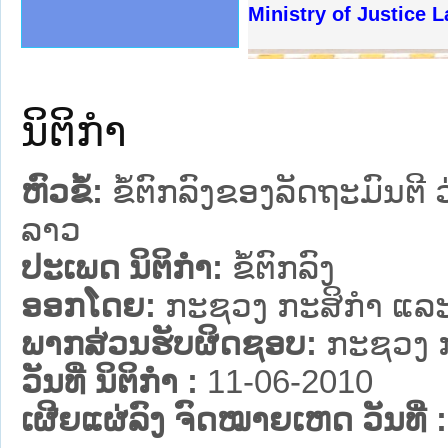
ງລັດຖະການໃຫ້ຜູ້ປະສານງານ
້ງປະຕິບັດວຽກງານຈົດໝາຍເຫດ
ງານຈົດໝາຍເຫດທາງລັດຖະການ
ງານຈົດໝາຍເຫດທາງລັດຖະການ
ລະ ເວັບໄຊຈົດໝາຍເຫດທາງ
ລະ ເວັບໄຊຈົດໝາຍເຫດທາງ
ຍເຫດທາງລັດຖະການ ໃຫ້ຜູ້
ຍເຫດທາງລັດຖະການ ໃຫ້ຜູ້
Ministry of Justice 
ຄານສັນຕິບານປະຊາຊົນ
າຄານຕຳຫຼວດປະຊາຊົນ
ຊາຊົນ ພາກເໜືອ
ຊາຊົນ ພາກກາງ
ພາກເໜືອ
າກກາງ
ຖະການ
າກໃຕ້
ນິຕິກໍາ
ຫົວຂໍ້:
ຂໍ້ຕົກລົງຂອງລັດຖະມົນຕ
ລາວ
ປະເພດ ນິຕິກໍາ:
ຂໍ້ຕົກລົງ
ອອກໂດຍ:
ກະຊວງ ກະສິກຳ ແລະ
ພາກສ່ວນຮັບຜິດຊອບ:
ກະຊວງ ກ
ວັນທີ່ ນິຕິກໍາ :
11-06-2010
ເຜີຍແຜ່ລົງ ຈົດໝາຍເຫດ ວັນທີ່ :