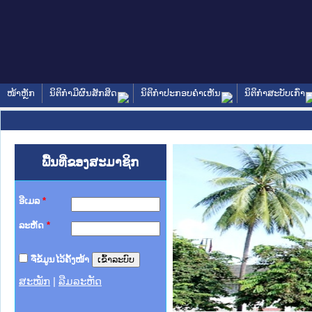
ໜ້າຫຼັກ
ນິຕິກໍາມີຜົນສັກສິດ
ນິຕິກໍາປະກອບຄໍາເຫັນ
ນິຕິກໍາສະບັບເກົ່າ
ພື້ນທີ່ຂອງສະມາຊິກ
ອີເມລ
*
ລະຫັດ
*
ຈື່ຂໍ້ມູນໄວ້ຄັ້ງໜ້າ
ສະໝັກ
|
ລືມລະຫັດ