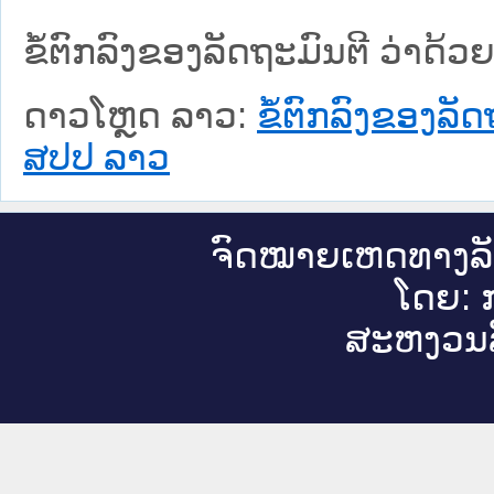
ຂໍ້ຕົກລົງຂອງລັດຖະມົນຕີ ວ່າດ
ດາວໂຫຼດ ລາວ:
ຂໍ້ຕົກລົງຂອງລັ
ສປປ ລາວ
ຈົດ​ໝາຍ​ເຫດ​ທາງ​ລ
ໂດຍ: ກ
ສະ​ຫງວນ​ລ