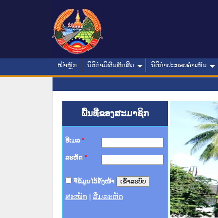
ໜ້າຫຼັກ
ນິຕິກໍາມີຜົນສັກສິດ
ນິຕິກໍາປະກອບຄໍາເຫັນ
ພື້ນທີ່ຂອງສະມາຊິກ
ອີເມລ
*
ລະຫັດ
*
ຈື່ຂໍ້ມູນໄວ້ຄັ້ງໜ້າ
ສະໝັກ
|
ລືມລະຫັດ