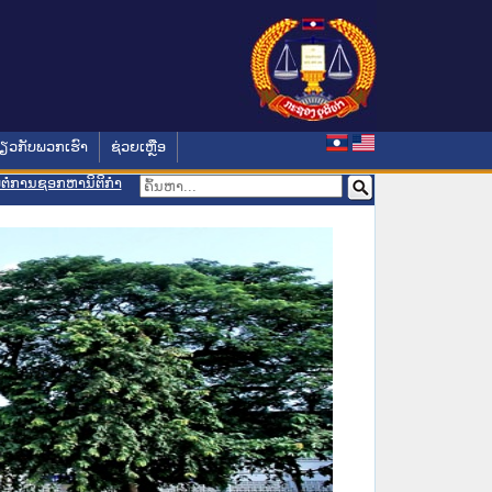
່ຽວກັບພວກເຮົາ
ຊ່ວຍເຫຼືອ
ອມຕໍ່ການຊອກຫານິຕິກຳ