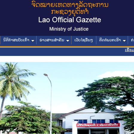
ນິຕິກໍາສະບັບເກົ່າ
ຂ່າວສານສໍາຄັນ
ເວັບໄຊອື່ນໆ
ຕິດຕໍ່ພວກເຮົາ
ກ
ເຊື່