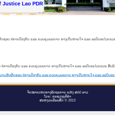
f Justice Lao PDR
ັບຜິດຊອບ ຕໍ່ການປ້ອງກັນ ແລະ ຄວບຄຸມພະຍາດ ທາງເດີນຫາຍໃຈ ແລະ ລະບົບອະໄວຍະວະ ສ
ຊອບ ຕໍ່ການປ້ອງກັນ ແລະ ຄວບຄຸມພະຍາດ ທາງເດີນຫາຍໃຈ ແລະ ລະບົບອະໄວຍະວະ ສືບພັນໝ
ວີ ຄວາມຮັບຜິດຊອບ ຕໍ່ການປ້ອງກັນ ແລະ ຄວບຄຸມພະຍາດ ທາງເດີນຫາຍໃຈ ແລະ ລະບົບອະໄ
ຈົດ​ໝາຍ​ເຫດ​ທາງ​ລັດ​ຖະ​ການ ແຫ່ງ ສ​ປ​ປ ລາວ
ໂດຍ: ກະ​ຊວງຍຸ​ຕິ​ທຳ
ສະ​ຫງວນ​ລິ​ຂະ​ສິດ © 2013