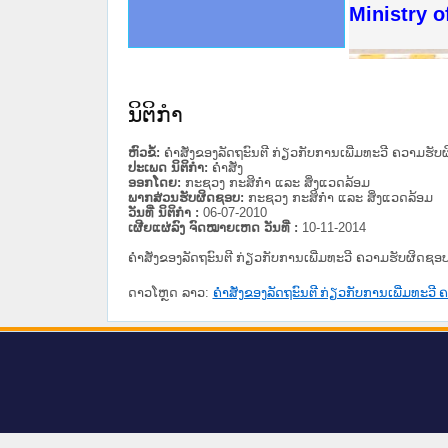
ດໝາຍເຫດທາງລັດຖະການໃຫ້ຜູ້ປະສານງານ
ນການຈັດຕັ້ງປະຕິບັດວຽກງານຈົດໝາຍເຫດ
ສານງານວຽກງານຈົດໝາຍເຫດທາງລັດຖະການ
ສານງານວຽກງານຈົດໝາຍເຫດທາງລັດຖະການ
ດໝາຍລາວ ແລະ ເວັບໄຊຈົດໝາຍເຫດທາງ
ດໝາຍລາວ ແລະ ເວັບໄຊຈົດໝາຍເຫດທາງ
ກງານຈົດໝາຍເຫດທາງລັດຖະການ ໃຫ້ຜູ້
ກງານຈົດໝາຍເຫດທາງລັດຖະການ ໃຫ້ຜູ້
Ministry o
ທີ່ ວິທະຍາຄານສັນຕິບານປະຊາຊົນ
ທີ່ ວິທະຍາຄານຕຳຫຼວດປະຊາຊົນ
ານສະພາປະຊາຊົນ ພາກເໜືອ
ງານສະພາປະຊາຊົນ ພາກກາງ
ຂັ້ນແຂວງພາກເໜືອ
ສຳລັບ ພາກກາງ
ທາງລັດຖະການ
ສຳລັບ ພາກໃຕ້
ນິຕິກໍາ
ຫົວຂໍ້:
ຄໍາສັ່ງຂອງລັດຖະົນຕີ ກ່ຽວກັບການເພີ່ມທະວີ ຄວາມຮ
ປະເພດ ນິຕິກໍາ:
ຄໍາສັ່ງ
ອອກໂດຍ:
ກະຊວງ ກະສິກຳ ແລະ ສິ່ງແວດລ້ອມ
ພາກສ່ວນຮັບຜິດຊອບ:
ກະຊວງ ກະສິກຳ ແລະ ສິ່ງແວດລ້ອມ
ວັນທີ່ ນິຕິກໍາ :
06-07-2010
ເຜີຍແຜ່ລົງ ຈົດໝາຍເຫດ ວັນທີ່ :
10-11-2014
ຄໍາສັ່ງຂອງລັດຖະົນຕີ ກ່ຽວກັບການເພີ່ມທະວີ ຄວາມຮັບຜິດ
ດາວໂຫຼດ ລາວ:
ຄໍາສັ່ງຂອງລັດຖະົນຕີ ກ່ຽວກັບການເພີ່ມທະ