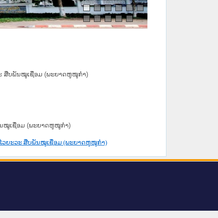
ືບພັນໝູເຊື່ອມ (ພະຍາດຫູໜູກໍ່າ)
ູເຊື່ອມ (ພະຍາດຫູໜູກໍ່າ)
ວຍະວະ ສືບພັນໝູເຊື່ອມ (ພະຍາດຫູໜູກໍ່າ)